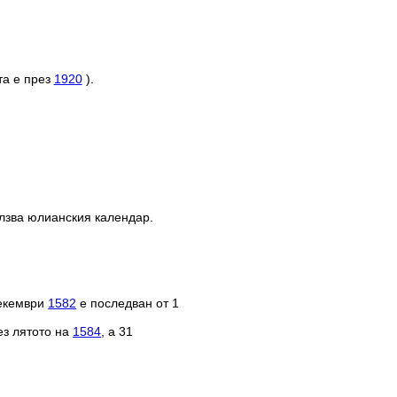
та е през
1920
).
олзва юлианския календар.
декември
1582
е последван от 1
ез лятото на
1584
, а 31