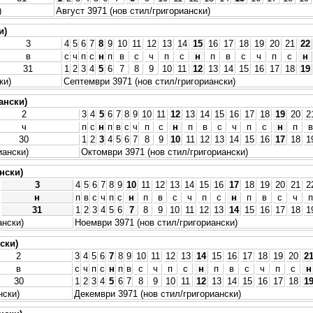
)
Август 3971 (нов стил/григориански)
и)
3
4
5
6
7
8
9
10
11
12
13
14
15
16
17
18
19
20
21
22
в
с
ч
п
с
н
п
в
с
ч
п
с
н
п
в
с
ч
п
с
н
31
1
2
3
4
5
6
7
8
9
10
11
12
13
14
15
16
17
18
19
ки)
Септември 3971 (нов стил/григориански)
ански)
2
3
4
5
6
7
8
9
10
11
12
13
14
15
16
17
18
19
20
2
ч
п
с
н
п
в
с
ч
п
с
н
п
в
с
ч
п
с
н
п
в
30
1
2
3
4
5
6
7
8
9
10
11
12
13
14
15
16
17
18
1
иански)
Октомври 3971 (нов стил/григориански)
нски)
3
4
5
6
7
8
9
10
11
12
13
14
15
16
17
18
19
20
21
2
н
п
в
с
ч
п
с
н
п
в
с
ч
п
с
н
п
в
с
ч
п
31
1
2
3
4
5
6
7
8
9
10
11
12
13
14
15
16
17
18
1
ански)
Ноември 3971 (нов стил/григориански)
ски)
2
3
4
5
6
7
8
9
10
11
12
13
14
15
16
17
18
19
20
2
в
с
ч
п
с
н
п
в
с
ч
п
с
н
п
в
с
ч
п
с
н
30
1
2
3
4
5
6
7
8
9
10
11
12
13
14
15
16
17
18
1
нски)
Декември 3971 (нов стил/григориански)