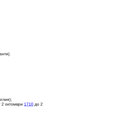
анти).
глия);
т 2 октомври
1710
до 2