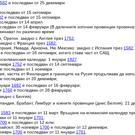
582
е последван от 25 декември.
последван от 15 октомври.
82
е последван от 15 октомври.
оследван от 14 април.
следван от 14 февруари (В далечните източни провинции промяна
минават по различно време:
н, Орегон: заедно с Англия през
1752
;
заедно с Франция през
1582
;
орния, Невада, Аризона, Ню Мексико: заедно с Испания през
1582
;
е последван от 18 октомври, когато става част от САЩ.
юсюлманския календар: 1 януари
1927
.
тември
1752
е последван от 14 септември.
е последван от 1 ноември.
ия; частта от Финландия в границите на Русия продължава да изп
е последван от 20 декември;
вруари
1682
е последван от 16 февруари;
ри
1760
е последван от 28 февруари;
аедно с Белгия)
ландия, Брабант, Лимбург и южните провинции (днес Белгия): 21 
и
1583
е последван от 11 март. Връщане на юлианския календар пр
ван от 11 януари
1701
;
700
е последван от 12 юли;
райсел: 30 ноември
1700
е последван от 12 декември;
кември
1700
е последван от 11 януари
1701
.