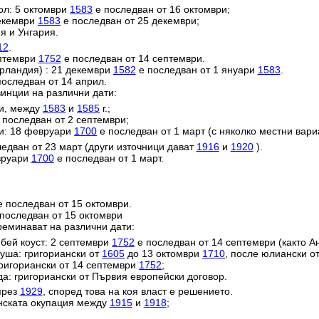
ол: 5 октомври
1583
е последван от 16 октомври;
декември
1583
е последван от 25 декември;
я и Унгария.
12
.
ептември
1752
е последван от 14 септември.
ерландия) : 21 декември
1582
е последван от 1 януари
1583
.
оследван от 14 април.
инции на различни дати:
ии, между
1583
и
1585
г.;
 последван от 2 септември;
и: 18 февруари
1700
е последван от 1 март (с няколко местни вари
едван от 23 март (други източници дават
1916
и
1920
).
евруари
1700
е последван от 1 март.
 последван от 15 октомври.
последван от 15 октомври
реминават на различни дати:
ей коуст: 2 септември
1752
е последван от 14 септември (както Ан
уша: григориански от
1605
до 13 октомври
1710
, после юлиански о
григориански от 14 септември
1752
;
да: григориански от Първия европейски договор.
през
1929
, според това на коя власт е решението.
анската окупация между
1915
и
1918
;