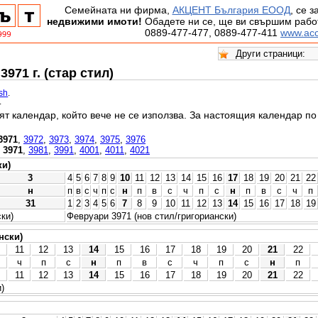
Семейната ни фирма,
АКЦЕНТ България ЕООД
, се 
недвижими имоти!
Обадете ни се, ще ви свършим работ
0889-477-477, 0889-477-411
www.acc
971 г. (стар стил)
ish
.
.
ят календар, който вече не се използва. За настоящия календар п
3971
,
3972
,
3973
,
3974
,
3975
,
3976
,
3971
,
3981
,
3991
,
4001
,
4011
,
4021
ки)
3
4
5
6
7
8
9
10
11
12
13
14
15
16
17
18
19
20
21
22
н
п
в
с
ч
п
с
н
п
в
с
ч
п
с
н
п
в
с
ч
п
31
1
2
3
4
5
6
7
8
9
10
11
12
13
14
15
16
17
18
19
ки)
Февруари 3971 (нов стил/григориански)
нски)
11
12
13
14
15
16
17
18
19
20
21
22
ч
п
с
н
п
в
с
ч
п
с
н
п
11
12
13
14
15
16
17
18
19
20
21
22
)