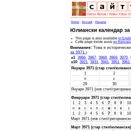
Home
-
Accueil
-
Начало
Юлиански календар за 3
This page is also available
in Engl
Cette page éxiste aussi
en français
Внимание:
Това е исторически
за 3971 г
.
±1
:
3966
,
3967
,
3968
,
3969
,
3970
,
±10
:
3921
,
3931
,
3941
,
3951
,
3961
Януари 3971 (стар стил/юлианс
1
2
п
с
29
30
Януари 3971 (нов стил/григорианс
Февруари 3971 (стар стил/юлиа
1
2
3
4
5
6
7
8
9
10
п
в
с
ч
п
с
н
п
в
с
1
2
3
4
5
6
7
8
9
10
Март 3971 (нов стил/григориански
Март 3971 (стар стил/юлиански)