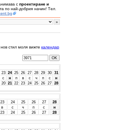
занимава с
проектиране и
а по най-добрия начин! Tел.
ent.bg
о нов стил моля вижте
календар
23
24
25
26
27
28
29
30
31
с
н
п
в
с
ч
п
с
н
20
21
22
23
24
25
26
27
28
23
24
25
26
27
28
в
с
ч
п
с
н
23
24
25
26
27
28