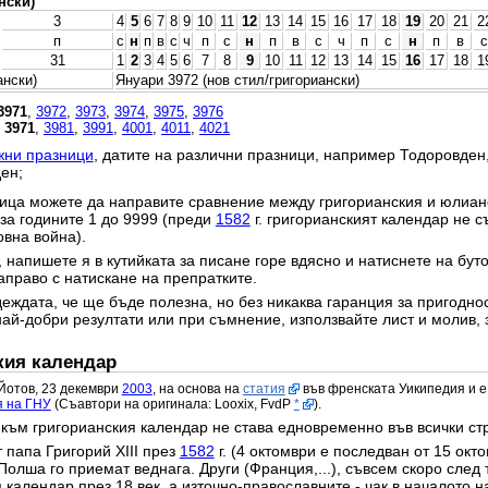
нски)
3
4
5
6
7
8
9
10
11
12
13
14
15
16
17
18
19
20
21
2
п
с
н
п
в
с
ч
п
с
н
п
в
с
ч
п
с
н
п
в
с
31
1
2
3
4
5
6
7
8
9
10
11
12
13
14
15
16
17
18
1
ански)
Януари 3972 (нов стил/григориански)
3971
,
3972
,
3973
,
3974
,
3975
,
3976
,
3971
,
3981
,
3991
,
4001
,
4011
,
4021
жни празници
, датите на различни празници, например Тодоровден
ен;
ица можете да направите сравнение между григорианския и юлианс
 за годините 1 до 9999 (преди
1582
г. григорианският календар не с
овна война).
 напишете я в кутийката за писане горе вдясно и натиснете на бут
право с натискане на препратките.
еждата, че ще бъде полезна, но без никаква гаранция за пригодност
най-добри резултати или при съмнение, използвайте лист и молив, 
кия календар
Йотов, 23 декември
2003
, на основа на
статия
във френската Уикипедия и е
я на ГНУ
(Съавтори на оригинала: Looxix, FvdP
*
).
към григорианския календар не става едновременно във всички ст
 папа Григорий XIII през
1582
г. (4 октомври е последван от 15 окт
Полша го приемат веднага. Други (Франция,...), съвсем скоро след 
календар през 18 век, а източно-православните - чак в началото на