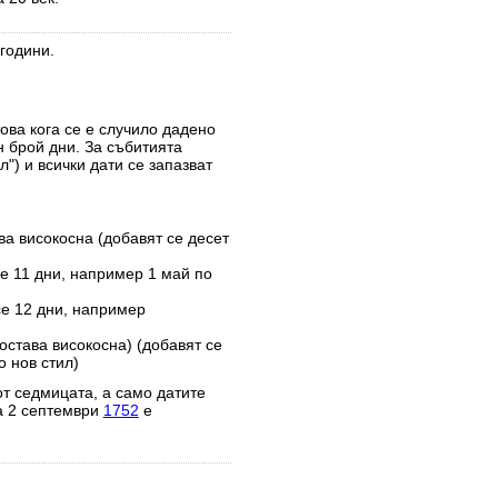
години.
това кога се е случило дадено
н брой дни. За събитията
") и всички дати се запазват
ва високосна (добавят се десет
е 11 дни, например 1 май по
се 12 дни, например
остава високосна) (добавят се
 нов стил)
от седмицата, а само датите
а 2 септември
1752
е