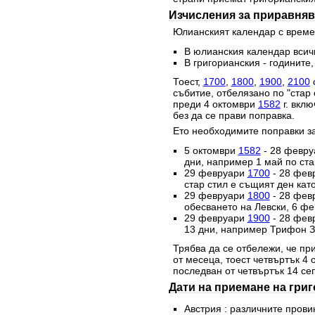
Изчисления за приравняв
Юлианският календар с времет
В юлианския календар всичк
В григорианския - годините,
Тоест,
1700
,
1800
,
1900
,
2100
с
събитие, отбелязано по "стар 
преди 4 октомври
1582
г. вклю
без да се прави поправка.
Ето необходимите поправки за
5 октомври
1582
- 28 февр
дни, например 1 май по стар
29 февруари
1700
- 28 фев
стар стил е същият ден като
29 февруари
1800
- 28 фев
обесването на Левски, 6 фе
29 февруари
1900
- 28 фев
13 дни, например Трифон За
Трябва да се отбележи, че при
от месеца, тоест четвъртък 4
последван от четвъртък 14 се
Дати на приемане на гри
Австрия : различните прови