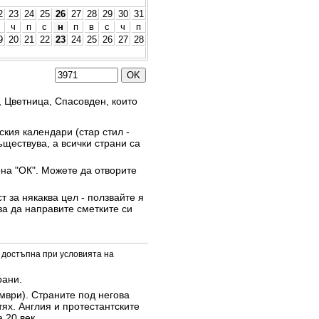
2
23
24
25
26
27
28
29
30
31
ч
п
с
н
п
в
с
ч
п
9
20
21
22
23
24
25
26
27
28
, Цветница, Спасовден, които
кия календари (стар стил -
ъществува, а всички страни са
она "ОК". Можете да отворите
 за някаква цел - ползвайте я
за да направите сметките си
 достъпна при условията на
рани.
омври). Страните под негова
тях. Англия и протестантските
 20 век.