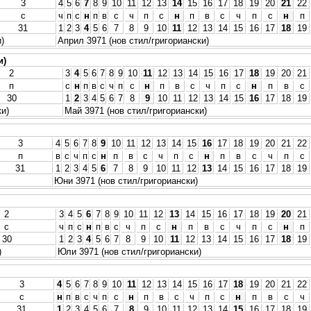
3
4
5
6
7
8
9
10
11
12
13
14
15
16
17
18
19
20
21
22
с
ч
п
с
н
п
в
с
ч
п
с
н
п
в
с
ч
п
с
н
п
31
1
2
3
4
5
6
7
8
9
10
11
12
13
14
15
16
17
18
19
)
Април 3971 (нов стил/григориански)
и)
2
3
4
5
6
7
8
9
10
11
12
13
14
15
16
17
18
19
20
21
п
с
н
п
в
с
ч
п
с
н
п
в
с
ч
п
с
н
п
в
с
30
1
2
3
4
5
6
7
8
9
10
11
12
13
14
15
16
17
18
19
ки)
Май 3971 (нов стил/григориански)
3
4
5
6
7
8
9
10
11
12
13
14
15
16
17
18
19
20
21
22
п
в
с
ч
п
с
н
п
в
с
ч
п
с
н
п
в
с
ч
п
с
31
1
2
3
4
5
6
7
8
9
10
11
12
13
14
15
16
17
18
19
Юни 3971 (нов стил/григориански)
2
3
4
5
6
7
8
9
10
11
12
13
14
15
16
17
18
19
20
21
с
ч
п
с
н
п
в
с
ч
п
с
н
п
в
с
ч
п
с
н
п
30
1
2
3
4
5
6
7
8
9
10
11
12
13
14
15
16
17
18
19
)
Юли 3971 (нов стил/григориански)
3
4
5
6
7
8
9
10
11
12
13
14
15
16
17
18
19
20
21
22
с
н
п
в
с
ч
п
с
н
п
в
с
ч
п
с
н
п
в
с
ч
31
1
2
3
4
5
6
7
8
9
10
11
12
13
14
15
16
17
18
19