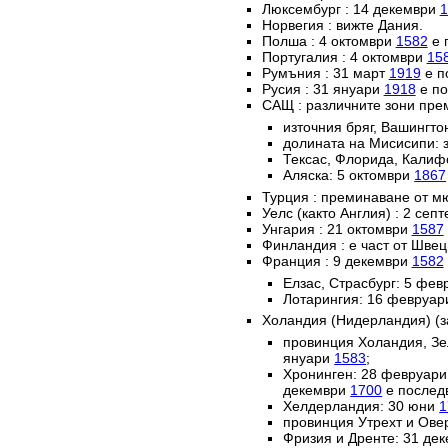
Люксембург : 14 декември
1
Норвегия : вижте Дания.
Полша : 4 октомври
1582
е 
Португалия : 4 октомври
15
Румъния : 31 март
1919
е п
Русия : 31 януари
1918
е по
САЩ : различните зони пре
източния бряг, Вашингто
долината на Мисисипи: 
Тексас, Флорида, Калиф
Аляска: 5 октомври
1867
Турция : преминаване от м
Уелс (както Англия) : 2 сеп
Унгария : 21 октомври
1587
Финландия : е част от Швец
Франция : 9 декември
1582
Елзас, Страсбург: 5 фе
Лотарингия: 16 февруа
Холандия (Нидерландия) (з
провинция Холандия, Зе
януари
1583
;
Хронинген: 28 февруар
декември
1700
е послед
Хелдерландия: 30 юни
1
провинция Утрехт и Ове
Фризия и Дренте: 31 де