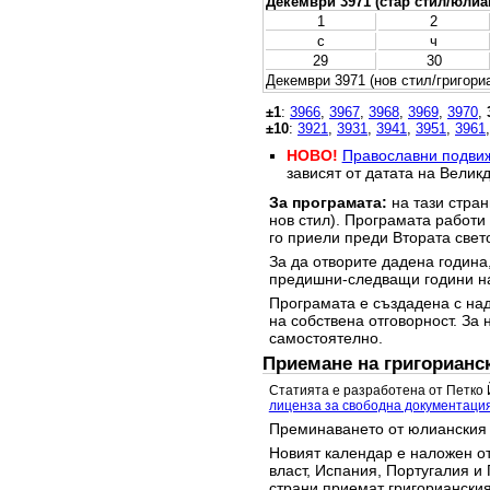
Декември 3971 (стар стил/юлиа
1
2
с
ч
29
30
Декември 3971 (нов стил/григори
±1
:
3966
,
3967
,
3968
,
3969
,
3970
,
±10
:
3921
,
3931
,
3941
,
3951
,
3961
НОВО!
Православни подви
зависят от датата на Великд
За програмата:
на тази стран
нов стил). Програмата работи
го приели преди Втората свет
За да отворите дадена година,
предишни-следващи години на
Програмата е създадена с над
на собствена отговорност. За 
самостоятелно.
Приемане на григорианс
Статията е разработена от Петко 
лиценза за свободна документаци
Преминаването от юлианския 
Новият календар е наложен от
власт, Испания, Португалия и 
страни приемат григорианския 