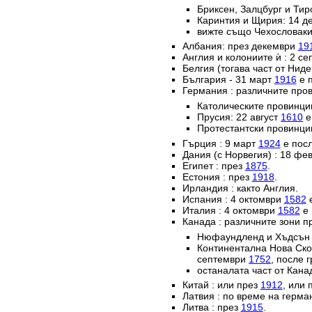
Бриксен, Залцбург и Тир
Каринтия и Щирия: 14 
вижте също Чехословаки
Албания: през декември
19
Англия и колониите ѝ : 2 с
Белгия (тогава част от Нид
България - 31 март
1916
е п
Германия : различните пров
Католическите провинц
Прусия: 22 август
1610
е
Протестантски провинци
Гърция : 9 март
1924
е посл
Дания (с Норвегия) : 18 ф
Египет : през
1875
.
Естония : през
1918
.
Ирландия : както Англия.
Испания : 4 октомври
1582
е
Италия : 4 октомври
1582
е 
Канада : различните зони п
Нюфаундленд и Хъдсън б
Континентална Нова Ско
септември
1752
, после 
останалата част от Кана
Китай : или през
1912
, или 
Латвия : по време на герм
Литва : през
1915
.