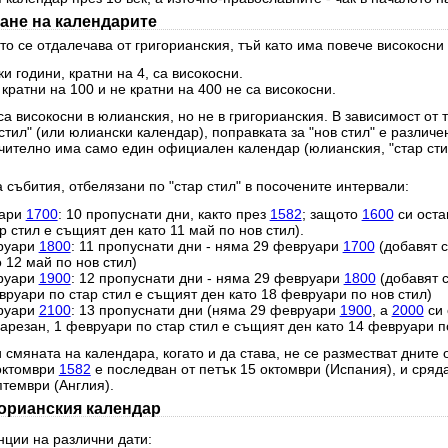
ане на календарите
о се отдалечава от григорианския, тъй като има повече високосни 
и години, кратни на 4, са високосни.
 кратни на 100 и не кратни на 400 не са високосни.
а високосни в юлианския, но не в григорианския. В зависимост от 
стил" (или юлиански календар), поправката за "нов стил" е различе
чително има само един официален календар (юлианския, "стар стил
 събития, отбелязани по "стар стил" в посочените интервали:
уари
1700
: 10 пропуснати дни, както през
1582
; защото
1600
си оста
 стил е същият ден като 11 май по нов стил).
руари
1800
: 11 пропуснати дни - няма 29 февруари
1700
(добавят с
 12 май по нов стил)
руари
1900
: 12 пропуснати дни - няма 29 февруари
1800
(добавят 
вруари по стар стил е същият ден като 18 февруари по нов стил)
руари
2100
: 13 пропуснати дни (няма 29 февруари
1900
, а
2000
си 
резан, 1 февруари по стар стил е същият ден като 14 февруари по
 смяната на календара, когато и да става, не се разместват дните 
 октомври
1582
е последван от петък 15 октомври (Испания), и сряд
птември (Англия).
горианския календар
нции на различни дати: