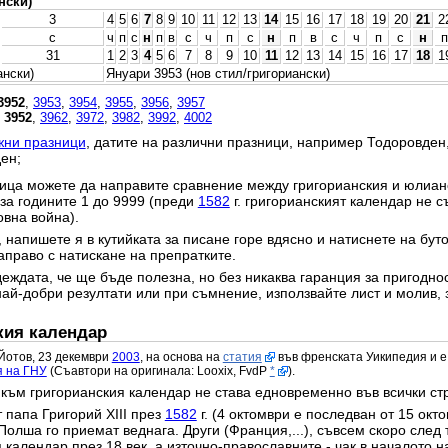
нски)
3
4
5
6
7
8
9
10
11
12
13
14
15
16
17
18
19
20
21
2
с
ч
п
с
н
п
в
с
ч
п
с
н
п
в
с
ч
п
с
н
п
31
1
2
3
4
5
6
7
8
9
10
11
12
13
14
15
16
17
18
1
ански)
Януари 3953 (нов стил/григориански)
3952
,
3953
,
3954
,
3955
,
3956
,
3957
,
3952
,
3962
,
3972
,
3982
,
3992
,
4002
жни празници
, датите на различни празници, например Тодоровден
ен;
ица можете да направите сравнение между григорианския и юлианс
 за годините 1 до 9999 (преди
1582
г. григорианският календар не с
овна война).
 напишете я в кутийката за писане горе вдясно и натиснете на бут
право с натискане на препратките.
еждата, че ще бъде полезна, но без никаква гаранция за пригодност
най-добри резултати или при съмнение, използвайте лист и молив, 
кия календар
Йотов, 23 декември
2003
, на основа на
статия
във френската Уикипедия и е
я на ГНУ
(Съавтори на оригинала: Looxix, FvdP
*
).
към григорианския календар не става едновременно във всички ст
 папа Григорий XIII през
1582
г. (4 октомври е последван от 15 окт
Полша го приемат веднага. Други (Франция,...), съвсем скоро след 
календар през 18 век, а източно-православните - чак в началото на