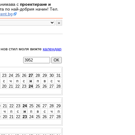
занимава с
проектиране и
а по най-добрия начин! Tел.
ent.bg
о нов стил моля вижте
календар
23
24
25
26
27
28
29
30
31
с
ч
п
с
н
п
в
с
ч
20
21
22
23
24
25
26
27
28
0
21
22
23
24
25
26
27
28
29
ч
п
с
н
п
в
с
ч
п
9
20
21
22
23
24
25
26
27
28