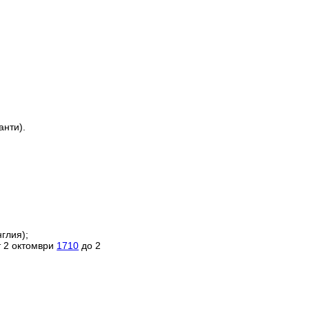
анти).
глия);
т 2 октомври
1710
до 2