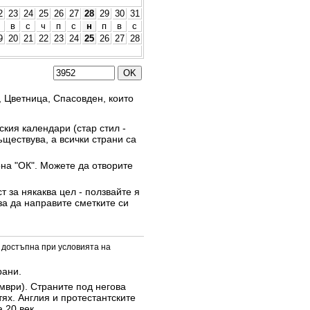
2
23
24
25
26
27
28
29
30
31
в
с
ч
п
с
н
п
в
с
9
20
21
22
23
24
25
26
27
28
, Цветница, Спасовден, които
кия календари (стар стил -
ъществува, а всички страни са
она "ОК". Можете да отворите
 за някаква цел - ползвайте я
за да направите сметките си
 достъпна при условията на
рани.
омври). Страните под негова
тях. Англия и протестантските
 20 век.