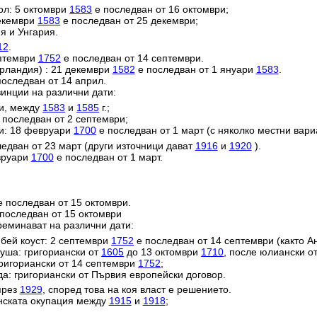
ол: 5 октомври
1583
е последван от 16 октомври;
декември
1583
е последван от 25 декември;
я и Унгария.
12
.
ептември
1752
е последван от 14 септември.
ерландия) : 21 декември
1582
е последван от 1 януари
1583
.
оследван от 14 април.
инции на различни дати:
ии, между
1583
и
1585
г.;
 последван от 2 септември;
и: 18 февруари
1700
е последван от 1 март (с няколко местни вари
едван от 23 март (други източници дават
1916
и
1920
).
евруари
1700
е последван от 1 март.
 последван от 15 октомври.
последван от 15 октомври
реминават на различни дати:
ей коуст: 2 септември
1752
е последван от 14 септември (както Ан
уша: григориански от
1605
до 13 октомври
1710
, после юлиански о
григориански от 14 септември
1752
;
да: григориански от Първия европейски договор.
през
1929
, според това на коя власт е решението.
анската окупация между
1915
и
1918
;