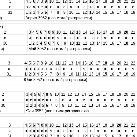
3
4
5
6
7
8
9
10
11
12
13
14
15
16
17
18
19
20
21
22
п
в
с
ч
п
с
н
п
в
с
ч
п
с
н
п
в
с
ч
п
с
31
1
2
3
4
5
6
7
8
9
10
11
12
13
14
15
16
17
18
19
)
Април 3952 (нов стил/григориански)
и)
2
3
4
5
6
7
8
9
10
11
12
13
14
15
16
17
18
19
20
21
с
ч
п
с
н
п
в
с
ч
п
с
н
п
в
с
ч
п
с
н
п
30
1
2
3
4
5
6
7
8
9
10
11
12
13
14
15
16
17
18
19
ки)
Май 3952 (нов стил/григориански)
3
4
5
6
7
8
9
10
11
12
13
14
15
16
17
18
19
20
21
22
с
н
п
в
с
ч
п
с
н
п
в
с
ч
п
с
н
п
в
с
ч
31
1
2
3
4
5
6
7
8
9
10
11
12
13
14
15
16
17
18
19
Юни 3952 (нов стил/григориански)
2
3
4
5
6
7
8
9
10
11
12
13
14
15
16
17
18
19
20
21
п
в
с
ч
п
с
н
п
в
с
ч
п
с
н
п
в
с
ч
п
с
30
1
2
3
4
5
6
7
8
9
10
11
12
13
14
15
16
17
18
19
)
Юли 3952 (нов стил/григориански)
3
4
5
6
7
8
9
10
11
12
13
14
15
16
17
18
19
20
21
22
ч
п
с
н
п
в
с
ч
п
с
н
п
в
с
ч
п
с
н
п
в
31
1
2
3
4
5
6
7
8
9
10
11
12
13
14
15
16
17
18
19