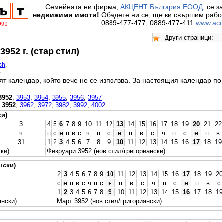
Семейната ни фирма,
АКЦЕНТ България ЕООД
, се 
недвижими имоти!
Обадете ни се, ще ви свършим работ
0889-477-477, 0889-477-411
www.acc
952 г. (стар стил)
ish
.
.
ят календар, който вече не се използва. За настоящия календар п
3952
,
3953
,
3954
,
3955
,
3956
,
3957
,
3952
,
3962
,
3972
,
3982
,
3992
,
4002
ки)
3
4
5
6
7
8
9
10
11
12
13
14
15
16
17
18
19
20
21
22
ч
п
с
н
п
в
с
ч
п
с
н
п
в
с
ч
п
с
н
п
в
31
1
2
3
4
5
6
7
8
9
10
11
12
13
14
15
16
17
18
19
ки)
Февруари 3952 (нов стил/григориански)
нски)
2
3
4
5
6
7
8
9
10
11
12
13
14
15
16
17
18
19
2
с
н
п
в
с
ч
п
с
н
п
в
с
ч
п
с
н
п
в
с
1
2
3
4
5
6
7
8
9
10
11
12
13
14
15
16
17
18
1
ански)
Март 3952 (нов стил/григориански)