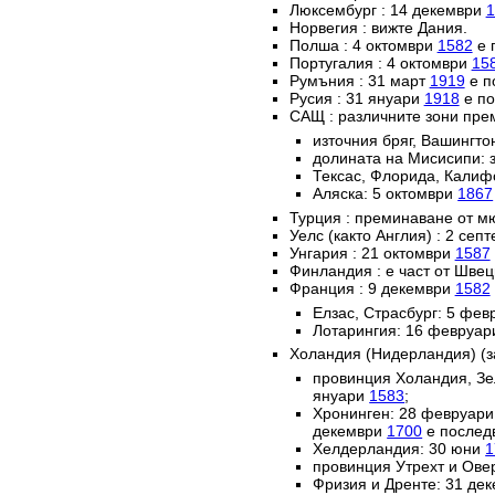
Люксембург : 14 декември
1
Норвегия : вижте Дания.
Полша : 4 октомври
1582
е 
Португалия : 4 октомври
15
Румъния : 31 март
1919
е п
Русия : 31 януари
1918
е по
САЩ : различните зони пре
източния бряг, Вашингто
долината на Мисисипи: 
Тексас, Флорида, Калиф
Аляска: 5 октомври
1867
Турция : преминаване от м
Уелс (както Англия) : 2 сеп
Унгария : 21 октомври
1587
Финландия : е част от Швец
Франция : 9 декември
1582
Елзас, Страсбург: 5 фе
Лотарингия: 16 февруа
Холандия (Нидерландия) (з
провинция Холандия, Зе
януари
1583
;
Хронинген: 28 февруар
декември
1700
е послед
Хелдерландия: 30 юни
1
провинция Утрехт и Ове
Фризия и Дренте: 31 де