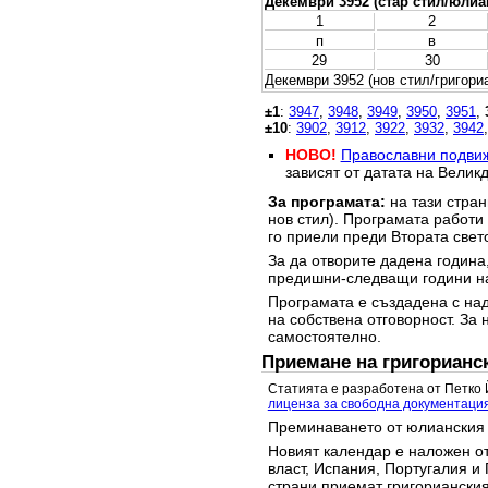
Декември 3952 (стар стил/юлиа
1
2
п
в
29
30
Декември 3952 (нов стил/григори
±1
:
3947
,
3948
,
3949
,
3950
,
3951
,
±10
:
3902
,
3912
,
3922
,
3932
,
3942
НОВО!
Православни подви
зависят от датата на Великд
За програмата:
на тази стран
нов стил). Програмата работи
го приели преди Втората свет
За да отворите дадена година,
предишни-следващи години на
Програмата е създадена с над
на собствена отговорност. За 
самостоятелно.
Приемане на григорианс
Статията е разработена от Петко 
лиценза за свободна документаци
Преминаването от юлианския 
Новият календар е наложен от
власт, Испания, Португалия и 
страни приемат григорианския 