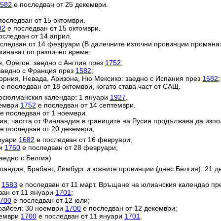
582
е последван от 25 декември.
последван от 15 октомври.
82
е последван от 15 октомври.
оследван от 14 април.
следван от 14 февруари (В далечните източни провинции промяна
минават по различно време:
н, Орегон: заедно с Англия през
1752
;
заедно с Франция през
1582
;
орния, Невада, Аризона, Ню Мексико: заедно с Испания през
1582
;
е последван от 18 октомври, когато става част от САЩ.
юсюлманския календар: 1 януари
1927
.
тември
1752
е последван от 14 септември.
е последван от 1 ноември.
ия; частта от Финландия в границите на Русия продължава да изп
е последван от 20 декември;
вруари
1682
е последван от 16 февруари;
ри
1760
е последван от 28 февруари;
аедно с Белгия)
ландия, Брабант, Лимбург и южните провинции (днес Белгия): 21 
и
1583
е последван от 11 март. Връщане на юлианския календар пр
ван от 11 януари
1701
;
700
е последван от 12 юли;
райсел: 30 ноември
1700
е последван от 12 декември;
кември
1700
е последван от 11 януари
1701
.