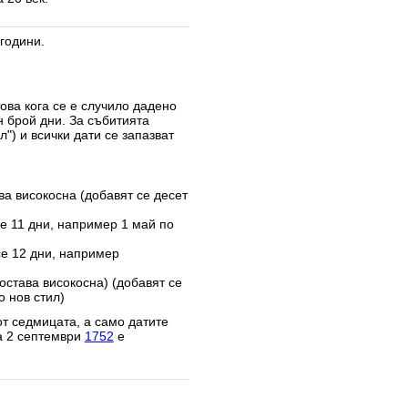
години.
това кога се е случило дадено
н брой дни. За събитията
") и всички дати се запазват
ва високосна (добавят се десет
е 11 дни, например 1 май по
се 12 дни, например
остава високосна) (добавят се
 нов стил)
от седмицата, а само датите
а 2 септември
1752
е