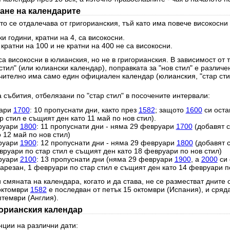
ане на календарите
о се отдалечава от григорианския, тъй като има повече високосни 
и години, кратни на 4, са високосни.
 кратни на 100 и не кратни на 400 не са високосни.
а високосни в юлианския, но не в григорианския. В зависимост от 
стил" (или юлиански календар), поправката за "нов стил" е различе
чително има само един официален календар (юлианския, "стар стил
 събития, отбелязани по "стар стил" в посочените интервали:
уари
1700
: 10 пропуснати дни, както през
1582
; защото
1600
си оста
 стил е същият ден като 11 май по нов стил).
руари
1800
: 11 пропуснати дни - няма 29 февруари
1700
(добавят с
 12 май по нов стил)
руари
1900
: 12 пропуснати дни - няма 29 февруари
1800
(добавят 
вруари по стар стил е същият ден като 18 февруари по нов стил)
руари
2100
: 13 пропуснати дни (няма 29 февруари
1900
, а
2000
си 
резан, 1 февруари по стар стил е същият ден като 14 февруари по
 смяната на календара, когато и да става, не се разместват дните 
 октомври
1582
е последван от петък 15 октомври (Испания), и сряд
птември (Англия).
горианския календар
нции на различни дати: