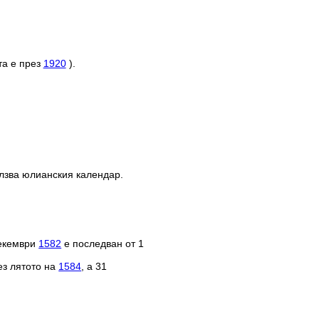
та е през
1920
).
олзва юлианския календар.
декември
1582
е последван от 1
ез лятото на
1584
, а 31