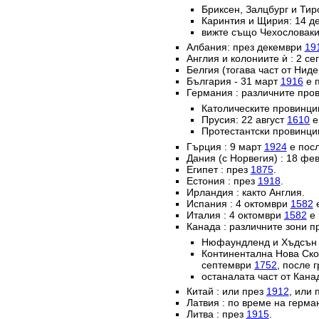
Бриксен, Залцбург и Тир
Каринтия и Щирия: 14 
вижте също Чехословаки
Албания: през декември
19
Англия и колониите ѝ : 2 с
Белгия (тогава част от Нид
България - 31 март
1916
е п
Германия : различните пров
Католическите провинц
Прусия: 22 август
1610
е
Протестантски провинци
Гърция : 9 март
1924
е посл
Дания (с Норвегия) : 18 ф
Египет : през
1875
.
Естония : през
1918
.
Ирландия : както Англия.
Испания : 4 октомври
1582
е
Италия : 4 октомври
1582
е 
Канада : различните зони п
Нюфаундленд и Хъдсън б
Континентална Нова Ско
септември
1752
, после 
останалата част от Кана
Китай : или през
1912
, или 
Латвия : по време на герм
Литва : през
1915
.