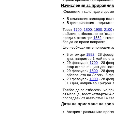
Изчисления за приравняв
Юлианският календар с времет
В юлианския календар всичк
В григорианския - годините,
Тоест,
1700
,
1800
,
1900
,
2100
с
събитие, отбелязано по "стар 
преди 4 октомври
1582
г. вклю
без да се прави поправка.
Ето необходимите поправки за
5 октомври
1582
- 28 февр
дни, например 1 май по стар
29 февруари
1700
- 28 фев
стар стил е същият ден като
29 февруари
1800
- 28 фев
обесването на Левски, 6 фе
29 февруари
1900
- 28 фев
13 дни, например Трифон За
Трябва да се отбележи, че при
от месеца, тоест четвъртък 4
последван от четвъртък 14 се
Дати на приемане на гри
Австрия : различните прови