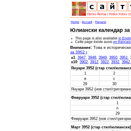
Home
-
Accueil
-
Начало
Юлиански календар за 3
This page is also available
in Engl
Cette page éxiste aussi
en français
Внимание:
Това е исторически
за 3952 г
.
±1
:
3947
,
3948
,
3949
,
3950
,
3951
,
±10
:
3902
,
3912
,
3922
,
3932
,
3942
Януари 3952 (стар стил/юлианс
1
2
в
с
29
30
Януари 3952 (нов стил/григорианс
Февруари 3952 (стар стил/юлиа
1
п
29
Февруари 3952 (нов стил/григори
Март 3952 (стар стил/юлиански)