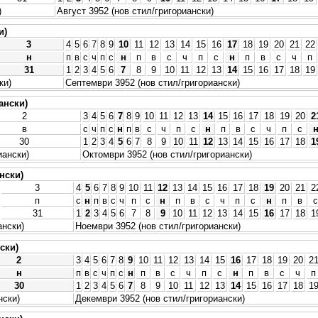
)
Август 3952 (нов стил/григориански)
и)
3
4
5
6
7
8
9
10
11
12
13
14
15
16
17
18
19
20
21
22
н
п
в
с
ч
п
с
н
п
в
с
ч
п
с
н
п
в
с
ч
п
31
1
2
3
4
5
6
7
8
9
10
11
12
13
14
15
16
17
18
19
ки)
Септември 3952 (нов стил/григориански)
ански)
2
3
4
5
6
7
8
9
10
11
12
13
14
15
16
17
18
19
20
2
в
с
ч
п
с
н
п
в
с
ч
п
с
н
п
в
с
ч
п
с
30
1
2
3
4
5
6
7
8
9
10
11
12
13
14
15
16
17
18
1
иански)
Октомври 3952 (нов стил/григориански)
нски)
3
4
5
6
7
8
9
10
11
12
13
14
15
16
17
18
19
20
21
2
п
с
н
п
в
с
ч
п
с
н
п
в
с
ч
п
с
н
п
в
с
31
1
2
3
4
5
6
7
8
9
10
11
12
13
14
15
16
17
18
1
ански)
Ноември 3952 (нов стил/григориански)
ски)
2
3
4
5
6
7
8
9
10
11
12
13
14
15
16
17
18
19
20
2
н
п
в
с
ч
п
с
н
п
в
с
ч
п
с
н
п
в
с
ч
п
30
1
2
3
4
5
6
7
8
9
10
11
12
13
14
15
16
17
18
1
нски)
Декември 3952 (нов стил/григориански)