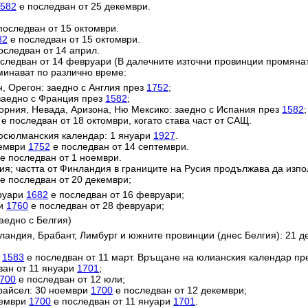
582
е последван от 25 декември.
последван от 15 октомври.
82
е последван от 15 октомври.
оследван от 14 април.
следван от 14 февруари (В далечните източни провинции промяна
минават по различно време:
н, Орегон: заедно с Англия през
1752
;
заедно с Франция през
1582
;
орния, Невада, Аризона, Ню Мексико: заедно с Испания през
1582
;
е последван от 18 октомври, когато става част от САЩ.
юсюлманския календар: 1 януари
1927
.
тември
1752
е последван от 14 септември.
е последван от 1 ноември.
ия; частта от Финландия в границите на Русия продължава да изп
е последван от 20 декември;
вруари
1682
е последван от 16 февруари;
ри
1760
е последван от 28 февруари;
аедно с Белгия)
ландия, Брабант, Лимбург и южните провинции (днес Белгия): 21 
и
1583
е последван от 11 март. Връщане на юлианския календар пр
ван от 11 януари
1701
;
700
е последван от 12 юли;
райсел: 30 ноември
1700
е последван от 12 декември;
кември
1700
е последван от 11 януари
1701
.