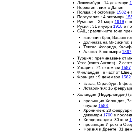
Люксембург : 14 декември
1
Норвегия : вижте Дания.
Полша : 4 октомври
1582
е 
Португалия : 4 октомври
15
Румъния : 31 март
1919
е п
Русия : 31 януари
1918
е по
САЩ : различните зони пре
източния бряг, Вашингто
долината на Мисисипи: 
Тексас, Флорида, Калиф
Аляска: 5 октомври
1867
Турция : преминаване от м
Уелс (както Англия) : 2 сеп
Унгария : 21 октомври
1587
Финландия : е част от Швец
Франция : 9 декември
1582
Елзас, Страсбург: 5 фе
Лотарингия: 16 февруа
Холандия (Нидерландия) (з
провинция Холандия, Зе
януари
1583
;
Хронинген: 28 февруар
декември
1700
е послед
Хелдерландия: 30 юни
1
провинция Утрехт и Ове
Фризия и Дренте: 31 де