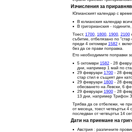
Изчисления за приравняв
Юлианският календар с времет
В юлианския календар всичк
В григорианския - годините,
Тоест,
1700
,
1800
,
1900
,
2100
с
събитие, отбелязано по "стар 
преди 4 октомври
1582
г. вклю
без да се прави поправка.
Ето необходимите поправки за
5 октомври
1582
- 28 февр
дни, например 1 май по стар
29 февруари
1700
- 28 фев
стар стил е същият ден като
29 февруари
1800
- 28 фев
обесването на Левски, 6 фе
29 февруари
1900
- 28 фев
13 дни, например Трифон За
Трябва да се отбележи, че при
от месеца, тоест четвъртък 4
последван от четвъртък 14 се
Дати на приемане на гри
Австрия : различните прови