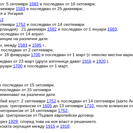
ол: 5 октомври
1583
е последван от 16 октомври;
декември
1583
е последван от 25 декември;
я и Унгария.
12
.
ептември
1752
е последван от 14 септември.
ерландия) : 21 декември
1582
е последван от 1 януари
1583
.
оследван от 14 април.
инции на различни дати:
ии, между
1583
и
1585
г.;
 последван от 2 септември;
и: 18 февруари
1700
е последван от 1 март (с няколко местни вари
едван от 23 март (други източници дават
1916
и
1920
).
евруари
1700
е последван от 1 март.
 последван от 15 октомври.
последван от 15 октомври
реминават на различни дати:
ей коуст: 2 септември
1752
е последван от 14 септември (както Ан
уша: григориански от
1605
до 13 октомври
1710
, после юлиански о
григориански от 14 септември
1752
;
да: григориански от Първия европейски договор.
през
1929
, според това на коя власт е решението.
анската окупация между
1915
и
1918
;