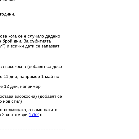
години.
това кога се е случило дадено
н брой дни. За събитията
") и всички дати се запазват
ва високосна (добавят се десет
е 11 дни, например 1 май по
се 12 дни, например
остава високосна) (добавят се
 нов стил)
от седмицата, а само датите
а 2 септември
1752
е