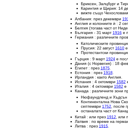
Бриксен, Залцбург и Тир
Каринтия и Щирия: 14 
вижте също Чехословаки
Албания: през декември
19
Англия и колониите ѝ : 2 с
Белгия (тогава част от Нид
България - 31 март
1916
е п
Германия : различните пров
Католическите провинц
Прусия: 22 август
1610
е
Протестантски провинци
Гърция : 9 март
1924
е посл
Дания (с Норвегия) : 18 ф
Египет : през
1875
.
Естония : през
1918
.
Ирландия : както Англия.
Испания : 4 октомври
1582
е
Италия : 4 октомври
1582
е 
Канада : различните зони п
Нюфаундленд и Хъдсън б
Континентална Нова Ско
септември
1752
, после 
останалата част от Кана
Китай : или през
1912
, или 
Латвия : по време на герм
Литва : през
1915
.