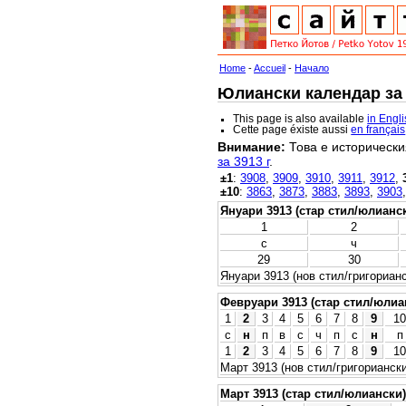
Home
-
Accueil
-
Начало
Юлиански календар за 3
This page is also available
in Engl
Cette page éxiste aussi
en français
Внимание:
Това е исторически
за 3913 г
.
±1
:
3908
,
3909
,
3910
,
3911
,
3912
,
±10
:
3863
,
3873
,
3883
,
3893
,
3903
Януари 3913 (стар стил/юлианс
1
2
с
ч
29
30
Януари 3913 (нов стил/григорианс
Февруари 3913 (стар стил/юлиа
1
2
3
4
5
6
7
8
9
10
с
н
п
в
с
ч
п
с
н
п
1
2
3
4
5
6
7
8
9
10
Март 3913 (нов стил/григориански
Март 3913 (стар стил/юлиански)