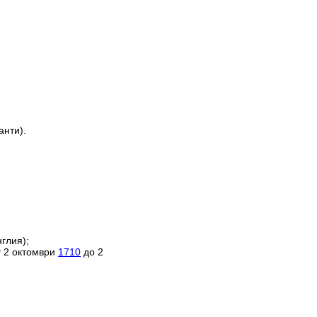
анти).
глия);
т 2 октомври
1710
до 2