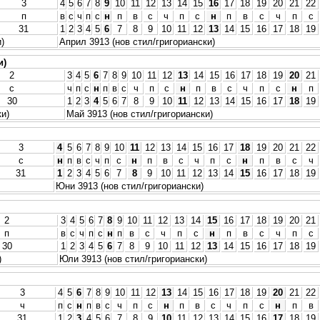
3
4
5
6
7
8
9
10
11
12
13
14
15
16
17
18
19
20
21
22
п
в
с
ч
п
с
н
п
в
с
ч
п
с
н
п
в
с
ч
п
с
31
1
2
3
4
5
6
7
8
9
10
11
12
13
14
15
16
17
18
19
)
Април 3913 (нов стил/григориански)
и)
2
3
4
5
6
7
8
9
10
11
12
13
14
15
16
17
18
19
20
21
с
ч
п
с
н
п
в
с
ч
п
с
н
п
в
с
ч
п
с
н
п
30
1
2
3
4
5
6
7
8
9
10
11
12
13
14
15
16
17
18
19
ки)
Май 3913 (нов стил/григориански)
3
4
5
6
7
8
9
10
11
12
13
14
15
16
17
18
19
20
21
22
с
н
п
в
с
ч
п
с
н
п
в
с
ч
п
с
н
п
в
с
ч
31
1
2
3
4
5
6
7
8
9
10
11
12
13
14
15
16
17
18
19
Юни 3913 (нов стил/григориански)
2
3
4
5
6
7
8
9
10
11
12
13
14
15
16
17
18
19
20
21
п
в
с
ч
п
с
н
п
в
с
ч
п
с
н
п
в
с
ч
п
с
30
1
2
3
4
5
6
7
8
9
10
11
12
13
14
15
16
17
18
19
)
Юли 3913 (нов стил/григориански)
3
4
5
6
7
8
9
10
11
12
13
14
15
16
17
18
19
20
21
22
ч
п
с
н
п
в
с
ч
п
с
н
п
в
с
ч
п
с
н
п
в
31
1
2
3
4
5
6
7
8
9
10
11
12
13
14
15
16
17
18
19