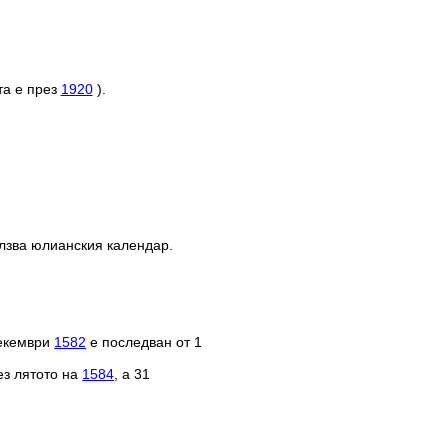
та е през
1920
).
олзва юлианския календар.
декември
1582
е последван от 1
ез лятото на
1584
, а 31