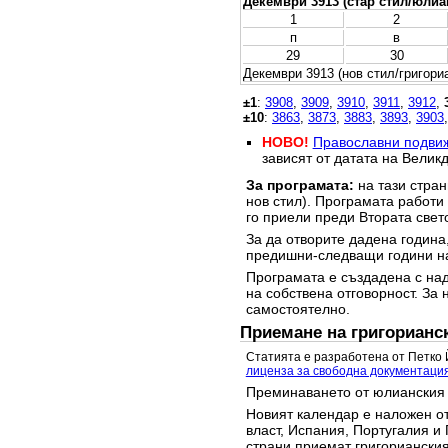
Декември 3913 (стар стил/юлиа
1
2
п
в
29
30
Декември 3913 (нов стил/григори
±1
:
3908
,
3909
,
3910
,
3911
,
3912
,
±10
:
3863
,
3873
,
3883
,
3893
,
3903
НОВО!
Православни подви
зависят от датата на Великд
За програмата:
на тази стран
нов стил). Програмата работи
го приели преди Втората свет
За да отворите дадена година,
предишни-следващи години на
Програмата е създадена с над
на собствена отговорност. За 
самостоятелно.
Приемане на григорианс
Статията е разработена от Петко 
лиценза за свободна документаци
Преминаването от юлианския 
Новият календар е наложен от
власт, Испания, Португалия и 
страни приемат григорианския 