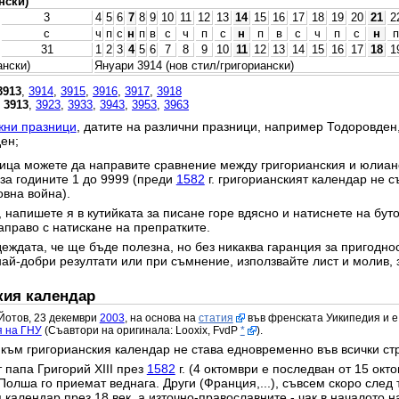
нски)
3
4
5
6
7
8
9
10
11
12
13
14
15
16
17
18
19
20
21
2
с
ч
п
с
н
п
в
с
ч
п
с
н
п
в
с
ч
п
с
н
п
31
1
2
3
4
5
6
7
8
9
10
11
12
13
14
15
16
17
18
1
ански)
Януари 3914 (нов стил/григориански)
3913
,
3914
,
3915
,
3916
,
3917
,
3918
,
3913
,
3923
,
3933
,
3943
,
3953
,
3963
жни празници
, датите на различни празници, например Тодоровден
ен;
ица можете да направите сравнение между григорианския и юлианс
 за годините 1 до 9999 (преди
1582
г. григорианският календар не с
овна война).
 напишете я в кутийката за писане горе вдясно и натиснете на бут
право с натискане на препратките.
еждата, че ще бъде полезна, но без никаква гаранция за пригодност
най-добри резултати или при съмнение, използвайте лист и молив, 
кия календар
Йотов, 23 декември
2003
, на основа на
статия
във френската Уикипедия и е
я на ГНУ
(Съавтори на оригинала: Looxix, FvdP
*
).
към григорианския календар не става едновременно във всички ст
 папа Григорий XIII през
1582
г. (4 октомври е последван от 15 окт
Полша го приемат веднага. Други (Франция,...), съвсем скоро след 
календар през 18 век, а източно-православните - чак в началото на