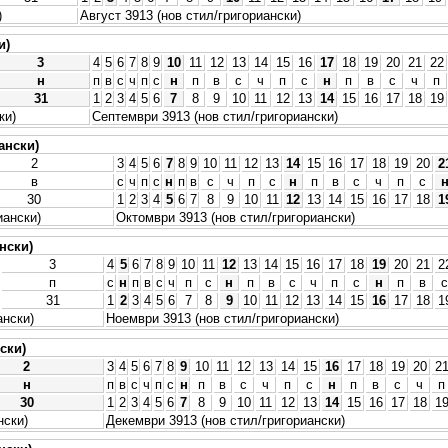
)
Август 3913 (нов стил/григориански)
и)
3
4
5
6
7
8
9
10
11
12
13
14
15
16
17
18
19
20
21
22
н
п
в
с
ч
п
с
н
п
в
с
ч
п
с
н
п
в
с
ч
п
31
1
2
3
4
5
6
7
8
9
10
11
12
13
14
15
16
17
18
19
ки)
Септември 3913 (нов стил/григориански)
ански)
2
3
4
5
6
7
8
9
10
11
12
13
14
15
16
17
18
19
20
2
в
с
ч
п
с
н
п
в
с
ч
п
с
н
п
в
с
ч
п
с
30
1
2
3
4
5
6
7
8
9
10
11
12
13
14
15
16
17
18
1
иански)
Октомври 3913 (нов стил/григориански)
нски)
3
4
5
6
7
8
9
10
11
12
13
14
15
16
17
18
19
20
21
2
п
с
н
п
в
с
ч
п
с
н
п
в
с
ч
п
с
н
п
в
с
31
1
2
3
4
5
6
7
8
9
10
11
12
13
14
15
16
17
18
1
ански)
Ноември 3913 (нов стил/григориански)
ски)
2
3
4
5
6
7
8
9
10
11
12
13
14
15
16
17
18
19
20
2
н
п
в
с
ч
п
с
н
п
в
с
ч
п
с
н
п
в
с
ч
п
30
1
2
3
4
5
6
7
8
9
10
11
12
13
14
15
16
17
18
1
нски)
Декември 3913 (нов стил/григориански)