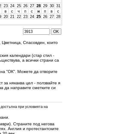
2
23
24
25
26
27
28
29
30
31
в
с
ч
п
с
н
п
в
с
9
20
21
22
23
24
25
26
27
28
, Цветница, Спасовден, които
кия календари (стар стил -
ъществува, а всички страни са
она "ОК". Можете да отворите
 за някаква цел - ползвайте я
за да направите сметките си
 достъпна при условията на
рани.
омври). Страните под негова
тях. Англия и протестантските
 20 век.