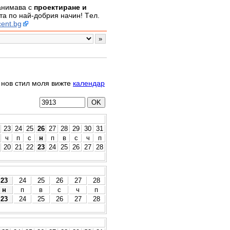
занимава с
проектиране и
а по най-добрия начин! Tел.
ent.bg
о нов стил моля вижте
календар
23
24
25
26
27
28
29
30
31
ч
п
с
н
п
в
с
ч
п
20
21
22
23
24
25
26
27
28
23
24
25
26
27
28
н
п
в
с
ч
п
23
24
25
26
27
28