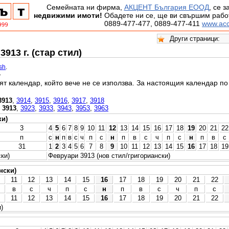
Семейната ни фирма,
АКЦЕНТ България ЕООД
, се 
недвижими имоти!
Обадете ни се, ще ви свършим работ
0889-477-477, 0889-477-411
www.acc
913 г. (стар стил)
ish
.
.
ят календар, който вече не се използва. За настоящия календар п
3913
,
3914
,
3915
,
3916
,
3917
,
3918
,
3913
,
3923
,
3933
,
3943
,
3953
,
3963
ки)
3
4
5
6
7
8
9
10
11
12
13
14
15
16
17
18
19
20
21
22
п
с
н
п
в
с
ч
п
с
н
п
в
с
ч
п
с
н
п
в
с
31
1
2
3
4
5
6
7
8
9
10
11
12
13
14
15
16
17
18
19
ки)
Февруари 3913 (нов стил/григориански)
нски)
11
12
13
14
15
16
17
18
19
20
21
22
в
с
ч
п
с
н
п
в
с
ч
п
с
11
12
13
14
15
16
17
18
19
20
21
22
)