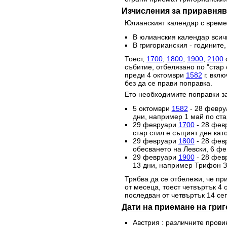
Изчисления за приравняв
Юлианският календар с времет
В юлианския календар всичк
В григорианския - годините,
Тоест,
1700
,
1800
,
1900
,
2100
с
събитие, отбелязано по "стар 
преди 4 октомври
1582
г. вклю
без да се прави поправка.
Ето необходимите поправки за
5 октомври
1582
- 28 февр
дни, например 1 май по стар
29 февруари
1700
- 28 фев
стар стил е същият ден като
29 февруари
1800
- 28 фев
обесването на Левски, 6 фе
29 февруари
1900
- 28 фев
13 дни, например Трифон За
Трябва да се отбележи, че при
от месеца, тоест четвъртък 4
последван от четвъртък 14 се
Дати на приемане на гри
Австрия : различните прови