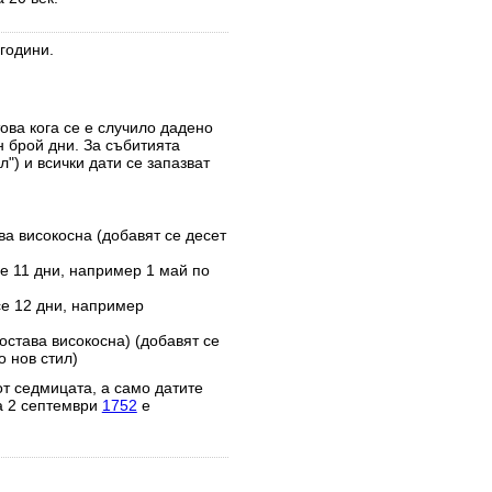
години.
това кога се е случило дадено
н брой дни. За събитията
") и всички дати се запазват
ва високосна (добавят се десет
е 11 дни, например 1 май по
се 12 дни, например
остава високосна) (добавят се
 нов стил)
от седмицата, а само датите
а 2 септември
1752
е