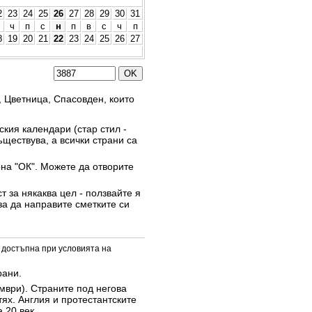
2
23
24
25
26
27
28
29
30
31
ч
п
с
н
п
в
с
ч
п
8
19
20
21
22
23
24
25
26
27
, Цветница, Спасовден, които
кия календари (стар стил -
ъществува, а всички страни са
она "ОК". Можете да отворите
 за някаква цел - ползвайте я
за да направите сметките си
 достъпна при условията на
рани.
омври). Страните под негова
тях. Англия и протестантските
 20 век.