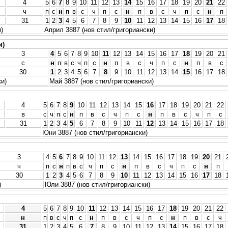
4
5
6
7
8
9
10
11
12
13
14
15
16
17
18
19
20
21
22
ч
п
с
н
п
в
с
ч
п
с
н
п
в
с
ч
п
с
н
п
31
1
2
3
4
5
6
7
8
9
10
11
12
13
14
15
16
17
18
)
Април 3887 (нов стил/григориански)
и)
3
4
5
6
7
8
9
10
11
12
13
14
15
16
17
18
19
20
21
с
н
п
в
с
ч
п
с
н
п
в
с
ч
п
с
н
п
в
с
30
1
2
3
4
5
6
7
8
9
10
11
12
13
14
15
16
17
18
ки)
Май 3887 (нов стил/григориански)
4
5
6
7
8
9
10
11
12
13
14
15
16
17
18
19
20
21
22
в
с
ч
п
с
н
п
в
с
ч
п
с
н
п
в
с
ч
п
с
31
1
2
3
4
5
6
7
8
9
10
11
12
13
14
15
16
17
18
Юни 3887 (нов стил/григориански)
3
4
5
6
7
8
9
10
11
12
13
14
15
16
17
18
19
20
21
ч
п
с
н
п
в
с
ч
п
с
н
п
в
с
ч
п
с
н
п
30
1
2
3
4
5
6
7
8
9
10
11
12
13
14
15
16
17
18
)
Юли 3887 (нов стил/григориански)
4
5
6
7
8
9
10
11
12
13
14
15
16
17
18
19
20
21
22
н
п
в
с
ч
п
с
н
п
в
с
ч
п
с
н
п
в
с
ч
31
1
2
3
4
5
6
7
8
9
10
11
12
13
14
15
16
17
18