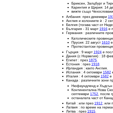
Бриксен, Залцбург и Тир
Каринтия и Щирия: 14 
вижте също Чехословаки
Албания: през декември
19
Англия и колониите ѝ : 2 с
Белгия (тогава част от Нид
България - 31 март
1916
е п
Германия : различните пров
Католическите провинц
Прусия: 22 август
1610
е
Протестантски провинци
Гърция : 9 март
1924
е посл
Дания (с Норвегия) : 18 ф
Египет : през
1875
.
Естония : през
1918
.
Ирландия : както Англия.
Испания : 4 октомври
1582
е
Италия : 4 октомври
1582
е 
Канада : различните зони п
Нюфаундленд и Хъдсън б
Континентална Нова Ско
септември
1752
, после 
останалата част от Кана
Китай : или през
1912
, или 
Латвия : по време на герм
Литва : през
1915
.