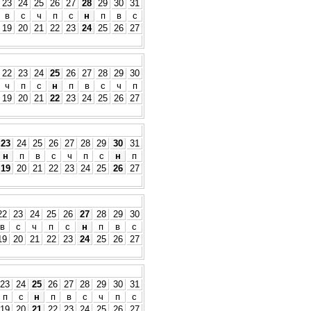
23
24
25
26
27
28
29
30
31
в
с
ч
п
с
н
п
в
с
19
20
21
22
23
24
25
26
27
22
23
24
25
26
27
28
29
30
ч
п
с
н
п
в
с
ч
п
19
20
21
22
23
24
25
26
27
23
24
25
26
27
28
29
30
31
н
п
в
с
ч
п
с
н
п
19
20
21
22
23
24
25
26
27
22
23
24
25
26
27
28
29
30
в
с
ч
п
с
н
п
в
с
19
20
21
22
23
24
25
26
27
23
24
25
26
27
28
29
30
31
п
с
н
п
в
с
ч
п
с
19
20
21
22
23
24
25
26
27