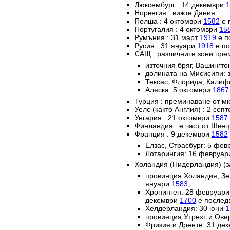
Люксембург : 14 декември
1
Норвегия : вижте Дания.
Полша : 4 октомври
1582
е 
Португалия : 4 октомври
15
Румъния : 31 март
1919
е п
Русия : 31 януари
1918
е по
САЩ : различните зони пре
източния бряг, Вашингто
долината на Мисисипи: 
Тексас, Флорида, Калиф
Аляска: 5 октомври
1867
Турция : преминаване от м
Уелс (както Англия) : 2 сеп
Унгария : 21 октомври
1587
Финландия : е част от Швец
Франция : 9 декември
1582
Елзас, Страсбург: 5 фе
Лотарингия: 16 февруа
Холандия (Нидерландия) (з
провинция Холандия, Зе
януари
1583
;
Хронинген: 28 февруар
декември
1700
е послед
Хелдерландия: 30 юни
1
провинция Утрехт и Ове
Фризия и Дренте: 31 де