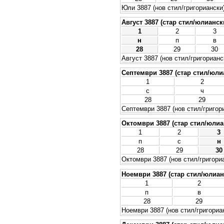
Юли 3887 (нов стил/григориански
Август 3887 (стар стил/юлианск
1
2
3
н
п
в
28
29
30
Август 3887 (нов стил/григорианс
Септември 3887 (стар стил/юли
1
2
с
ч
28
29
Септември 3887 (нов стил/григор
Октомври 3887 (стар стил/юлиа
1
2
3
п
с
н
28
29
30
Октомври 3887 (нов стил/григори
Ноември 3887 (стар стил/юлиан
1
2
п
в
28
29
Ноември 3887 (нов стил/григориа