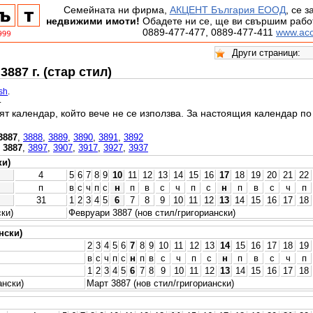
Семейната ни фирма,
АКЦЕНТ България ЕООД
, се 
недвижими имоти!
Обадете ни се, ще ви свършим работ
0889-477-477, 0889-477-411
www.acc
887 г. (стар стил)
ish
.
.
ят календар, който вече не се използва. За настоящия календар п
3887
,
3888
,
3889
,
3890
,
3891
,
3892
,
3887
,
3897
,
3907
,
3917
,
3927
,
3937
ки)
4
5
6
7
8
9
10
11
12
13
14
15
16
17
18
19
20
21
22
п
в
с
ч
п
с
н
п
в
с
ч
п
с
н
п
в
с
ч
п
31
1
2
3
4
5
6
7
8
9
10
11
12
13
14
15
16
17
18
ки)
Февруари 3887 (нов стил/григориански)
нски)
2
3
4
5
6
7
8
9
10
11
12
13
14
15
16
17
18
19
в
с
ч
п
с
н
п
в
с
ч
п
с
н
п
в
с
ч
п
1
2
3
4
5
6
7
8
9
10
11
12
13
14
15
16
17
18
ански)
Март 3887 (нов стил/григориански)