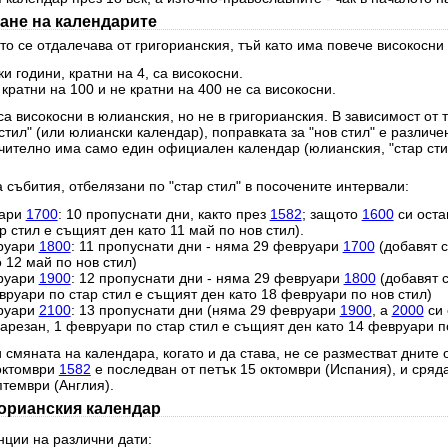
ане на календарите
о се отдалечава от григорианския, тъй като има повече високосни 
и години, кратни на 4, са високосни.
 кратни на 100 и не кратни на 400 не са високосни.
а високосни в юлианския, но не в григорианския. В зависимост от 
стил" (или юлиански календар), поправката за "нов стил" е различе
чително има само един официален календар (юлианския, "стар стил
 събития, отбелязани по "стар стил" в посочените интервали:
уари
1700
: 10 пропуснати дни, както през
1582
; защото
1600
си оста
 стил е същият ден като 11 май по нов стил).
руари
1800
: 11 пропуснати дни - няма 29 февруари
1700
(добавят с
 12 май по нов стил)
руари
1900
: 12 пропуснати дни - няма 29 февруари
1800
(добавят 
вруари по стар стил е същият ден като 18 февруари по нов стил)
руари
2100
: 13 пропуснати дни (няма 29 февруари
1900
, а
2000
си 
резан, 1 февруари по стар стил е същият ден като 14 февруари по
 смяната на календара, когато и да става, не се разместват дните 
 октомври
1582
е последван от петък 15 октомври (Испания), и сряд
птември (Англия).
горианския календар
нции на различни дати: