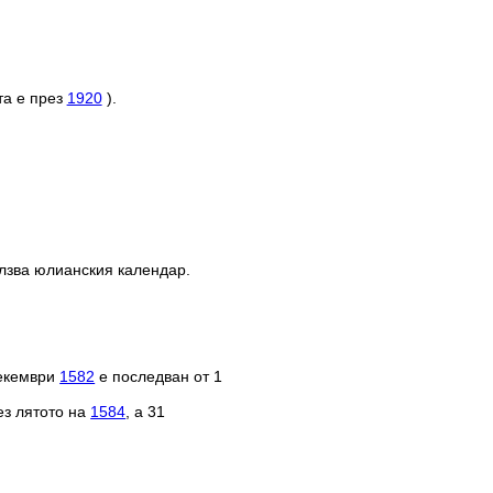
та е през
1920
).
олзва юлианския календар.
декември
1582
е последван от 1
ез лятото на
1584
, а 31