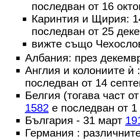
последван от 16 окт
Каринтия и Щирия: 
последван от 25 дек
вижте също Чехослов
Албания: през декем
Англия и колониите ѝ 
последван от 14 септе
Белгия (тогава част о
1582
е последван от 1
България - 31 март
19
Германия : различнит