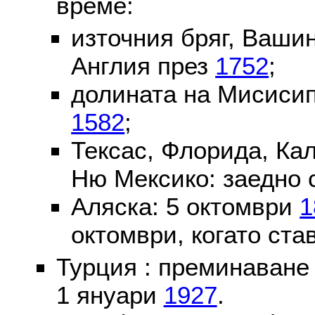
време:
източния бряг, Вашин
Англия през
1752
;
долината на Мисисип
1582
;
Тексас, Флорида, Ка
Ню Мексико: заедно 
Аляска: 5 октомври
1
октомври, когато ста
Турция : преминаване
1 януари
1927
.