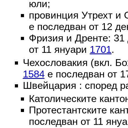
юли;
провинция Утрехт и 
е последван от 12 де
Фризия и Дренте: 31
от 11 януари
1701
.
Чехословакия (вкл. Бо
1584
е последван от 1
Швейцария : според р
Католическите канто
Протестантските кан
последван от 11 яну