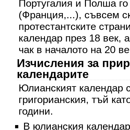
Португалия и Полша го
(Франция,...), съвсем с
протестантските стран
календар през 18 век, 
чак в началото на 20 ве
Изчисления за при
календарите
Юлианският календар с
григорианския, тъй кат
години.
В юлианския календар 