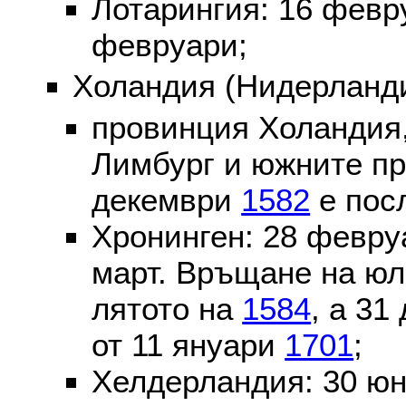
Лотарингия: 16 фев
февруари;
Холандия (Нидерланди
провинция Холандия,
Лимбург и южните пр
декември
1582
е пос
Хронинген: 28 февр
март. Връщане на юл
лятото на
1584
, а 31
от 11 януари
1701
;
Хелдерландия: 30 ю