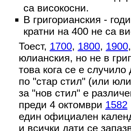
са високосни.
В григорианския - годи
кратни на 400 не са в
Тоест,
1700
,
1800
,
1900
юлианския, но не в гри
това кога се е случило
по "стар стил" (или юл
за "нов стил" е различ
преди 4 октомври
1582
един официален календ
и всички дати се запаз