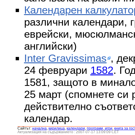
Календарен калкулато
различни календари, г
еврейски, мюсюлмански
английски)
Inter Gravissimas
, дек
24 февруари
1582
. Го
1581, защото в минало
25 март (спомнете си
действително съответс
календар.
Сайтът:
началнa
,
кирилица
,
календари
,
програми, игри
,
книга за гос
Актуализация на съдържанието : 2007-07-17 13:09:09 CET