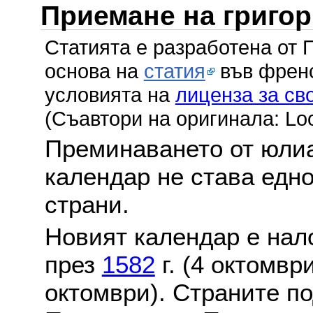
Приемане на григо
Статията е разработена от 
основа на
статия
във френс
условията на
лиценза за св
(Съавтори на оригинала: Lo
Преминаването от юлиа
календар не става едн
страни.
Новият календар е нало
през
1582
г. (4 октомвр
октомври). Страните по