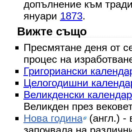
допълнение към тради
януари
1873
.
Вижте също
Пресмятане деня от се
процес на изработван
Григориански календар
Целогодишни календа
Великденски календар
Великден през векове
Нова година
(англ.) -
започвала на различни