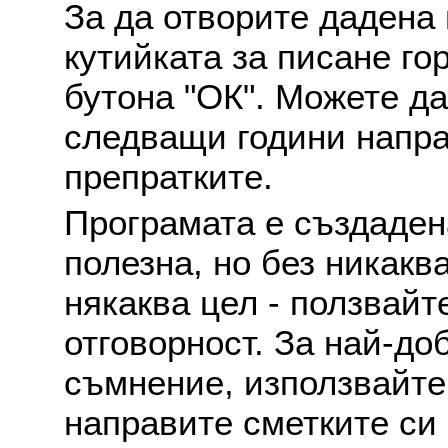
За да отворите дадена 
кутийката за писане го
бутона "ОК". Можете д
следващи години напра
препратките.
Програмата е създаден
полезна, но без никакв
някаква цел - ползвайт
отговорност. За най-до
съмнение, използвайте 
направите сметките си