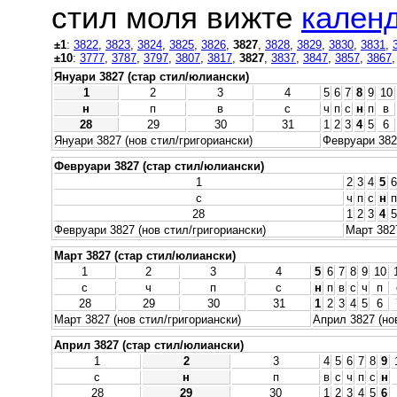
стил моля вижте
календ
±1
:
3822
,
3823
,
3824
,
3825
,
3826
,
3827
,
3828
,
3829
,
3830
,
3831
,
±10
:
3777
,
3787
,
3797
,
3807
,
3817
,
3827
,
3837
,
3847
,
3857
,
3867
Януари 3827 (стар стил/юлиански)
1
2
3
4
5
6
7
8
9
10
н
п
в
с
ч
п
с
н
п
в
28
29
30
31
1
2
3
4
5
6
Януари 3827 (нов стил/григориански)
Февруари 3827
Февруари 3827 (стар стил/юлиански)
1
2
3
4
5
6
с
ч
п
с
н
п
28
1
2
3
4
5
Февруари 3827 (нов стил/григориански)
Март 3827
Март 3827 (стар стил/юлиански)
1
2
3
4
5
6
7
8
9
10
с
ч
п
с
н
п
в
с
ч
п
28
29
30
31
1
2
3
4
5
6
Март 3827 (нов стил/григориански)
Април 3827 (но
Април 3827 (стар стил/юлиански)
1
2
3
4
5
6
7
8
9
с
н
п
в
с
ч
п
с
н
28
29
30
1
2
3
4
5
6