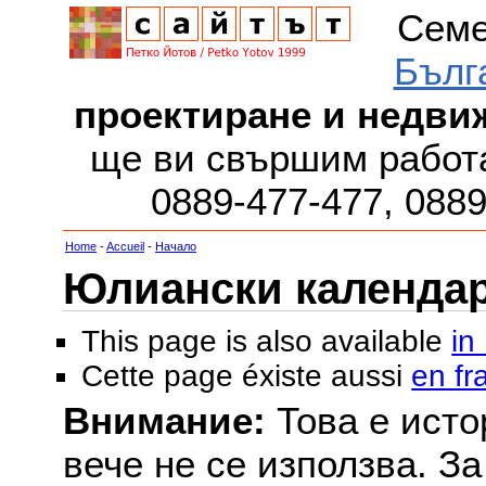
Семе
Бълг
проектиране и недви
ще ви свършим работа
0889-477-477, 088
Home
-
Accueil
-
Начало
Юлиански календар з
This page is also available
in
Cette page éxiste aussi
en fr
Внимание:
Това е исто
вече не се използва. З