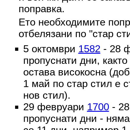
поправка.
Ето необходимите попр
отбелязани по "стар ст
5 октомври
1582
- 28 
пропуснати дни, както
остава високосна (доб
1 май по стар стил е 
нов стил).
29 февруари
1700
- 2
пропуснати дни - ням
се 11 дни, например 1