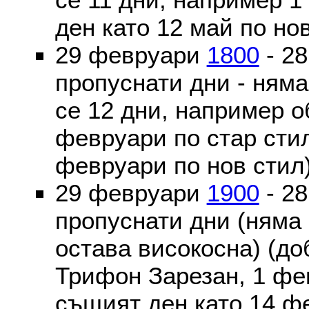
ден като 12 май по но
29 февруари
1800
- 2
пропуснати дни - ням
се 12 дни, например о
февруари по стар стил
февруари по нов стил
29 февруари
1900
- 2
пропуснати дни (няма
остава високосна) (до
Трифон Зарезан, 1 фе
същият ден като 14 ф