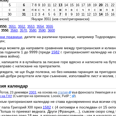
нски)
5
6
7
8
9
10
11
12
13
14
15
16
17
18
19
20
21
22
с
н
п
в
с
ч
п
с
н
п
в
с
ч
п
с
н
п
в
30
31
1
2
3
4
5
6
7
8
9
10
11
12
13
14
15
16
ански)
Януари 3551 (нов стил/григориански)
3550
,
3551
,
3552
,
3553
,
3554
,
3555
,
3550
,
3560
,
3570
,
3580
,
3590
,
3600
жни празници
, датите на различни празници, например Тодоровден
ен;
ица можете да направите сравнение между григорианския и юлианс
 за годините 1 до 9999 (преди
1582
г. григорианският календар не с
овна война).
 напишете я в кутийката за писане горе вдясно и натиснете на бут
право с натискане на препратките.
еждата, че ще бъде полезна, но без никаква гаранция за пригодност
най-добри резултати или при съмнение, използвайте лист и молив, 
кия календар
Йотов, 23 декември
2003
, на основа на
статия
във френската Уикипедия и е
я на ГНУ
(Съавтори на оригинала: Looxix, FvdP
*
).
към григорианския календар не става едновременно във всички ст
 папа Григорий XIII през
1582
г. (4 октомври е последван от 15 окт
Полша го приемат веднага. Други (Франция,...), съвсем скоро след 
календар през 18 век, а източно-православните - чак в началото на