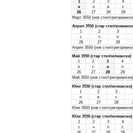
1
2
3
4
н
п
в
с
26
27
28
29
Март 3550 (нов стил/григориански
Април 3550 (стар стил/юлианск
1
2
3
с
ч
п
26
27
28
Април 3550 (нов стил/григорианс
Май 3550 (стар стил/юлиански)
1
2
3
4
п
с
н
п
26
27
28
29
Май 3550 (нов стил/григориански)
Юни 3550 (стар стил/юлиански)
1
2
3
п
в
с
26
27
28
Юни 3550 (нов стил/григориански
Юли 3550 (стар стил/юлиански)
1
2
3
4
с
ч
п
с
26
27
28
29