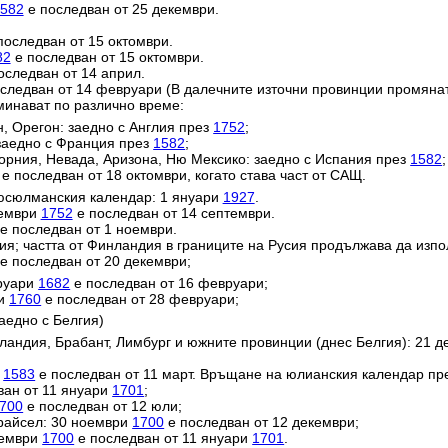
582
е последван от 25 декември.
последван от 15 октомври.
82
е последван от 15 октомври.
оследван от 14 април.
следван от 14 февруари (В далечните източни провинции промяна
минават по различно време:
н, Орегон: заедно с Англия през
1752
;
заедно с Франция през
1582
;
орния, Невада, Аризона, Ню Мексико: заедно с Испания през
1582
;
е последван от 18 октомври, когато става част от САЩ.
юсюлманския календар: 1 януари
1927
.
тември
1752
е последван от 14 септември.
е последван от 1 ноември.
ия; частта от Финландия в границите на Русия продължава да изп
е последван от 20 декември;
вруари
1682
е последван от 16 февруари;
ри
1760
е последван от 28 февруари;
аедно с Белгия)
ландия, Брабант, Лимбург и южните провинции (днес Белгия): 21 
и
1583
е последван от 11 март. Връщане на юлианския календар пр
ван от 11 януари
1701
;
700
е последван от 12 юли;
райсел: 30 ноември
1700
е последван от 12 декември;
кември
1700
е последван от 11 януари
1701
.