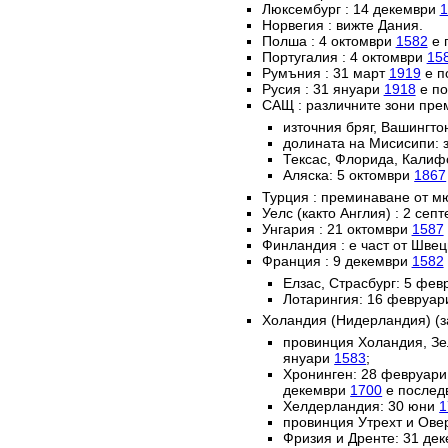
Люксембург : 14 декември
1
Норвегия : вижте Дания.
Полша : 4 октомври
1582
е 
Португалия : 4 октомври
15
Румъния : 31 март
1919
е п
Русия : 31 януари
1918
е по
САЩ : различните зони пре
източния бряг, Вашингто
долината на Мисисипи: 
Тексас, Флорида, Калиф
Аляска: 5 октомври
1867
Турция : преминаване от м
Уелс (както Англия) : 2 сеп
Унгария : 21 октомври
1587
Финландия : е част от Швец
Франция : 9 декември
1582
Елзас, Страсбург: 5 фе
Лотарингия: 16 февруа
Холандия (Нидерландия) (з
провинция Холандия, Зе
януари
1583
;
Хронинген: 28 февруар
декември
1700
е послед
Хелдерландия: 30 юни
1
провинция Утрехт и Ове
Фризия и Дренте: 31 де