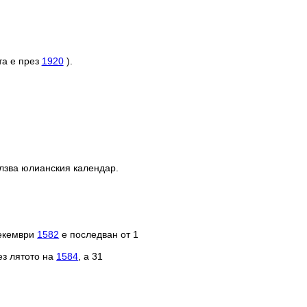
та е през
1920
).
олзва юлианския календар.
декември
1582
е последван от 1
ез лятото на
1584
, а 31