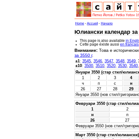
Home
-
Accueil
-
Начало
Юлиански календар за 3
This page is also available
in Engl
Cette page éxiste aussi
en français
Внимание:
Това е исторически
за 3550 г
.
±1
:
3545
,
3546
,
3547
,
3548
,
3549
,
±10
:
3500
,
3510
,
3520
,
3530
,
3540
Януари 3550 (стар стил/юлианс
1
2
3
4
ч
п
с
н
26
27
28
29
Януари 3550 (нов стил/григорианс
Февруари 3550 (стар стил/юлиа
1
2
н
п
26
27
Февруари 3550 (нов стил/григори
Март 3550 (стар стил/юлиански)