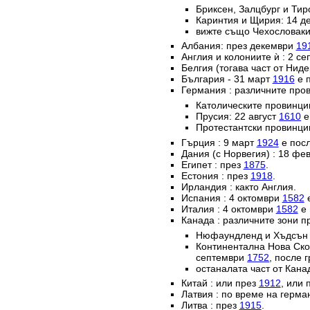
Бриксен, Залцбург и Тир
Каринтия и Щирия: 14 
вижте също Чехословаки
Албания: през декември
19
Англия и колониите ѝ : 2 с
Белгия (тогава част от Нид
България - 31 март
1916
е п
Германия : различните пров
Католическите провинц
Прусия: 22 август
1610
е
Протестантски провинци
Гърция : 9 март
1924
е посл
Дания (с Норвегия) : 18 ф
Египет : през
1875
.
Естония : през
1918
.
Ирландия : както Англия.
Испания : 4 октомври
1582
е
Италия : 4 октомври
1582
е 
Канада : различните зони п
Нюфаундленд и Хъдсън б
Континентална Нова Ско
септември
1752
, после 
останалата част от Кана
Китай : или през
1912
, или 
Латвия : по време на герм
Литва : през
1915
.