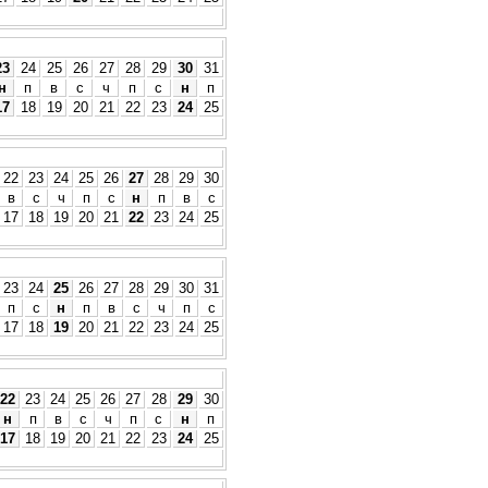
23
24
25
26
27
28
29
30
31
н
п
в
с
ч
п
с
н
п
17
18
19
20
21
22
23
24
25
22
23
24
25
26
27
28
29
30
в
с
ч
п
с
н
п
в
с
17
18
19
20
21
22
23
24
25
23
24
25
26
27
28
29
30
31
п
с
н
п
в
с
ч
п
с
17
18
19
20
21
22
23
24
25
22
23
24
25
26
27
28
29
30
н
п
в
с
ч
п
с
н
п
17
18
19
20
21
22
23
24
25