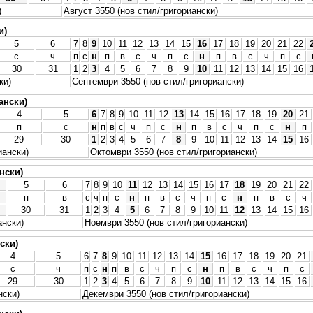
)
Август 3550 (нов стил/григориански)
и)
5
6
7
8
9
10
11
12
13
14
15
16
17
18
19
20
21
22
с
ч
п
с
н
п
в
с
ч
п
с
н
п
в
с
ч
п
с
30
31
1
2
3
4
5
6
7
8
9
10
11
12
13
14
15
16
ки)
Септември 3550 (нов стил/григориански)
ански)
4
5
6
7
8
9
10
11
12
13
14
15
16
17
18
19
20
21
п
с
н
п
в
с
ч
п
с
н
п
в
с
ч
п
с
н
п
29
30
1
2
3
4
5
6
7
8
9
10
11
12
13
14
15
16
иански)
Октомври 3550 (нов стил/григориански)
нски)
5
6
7
8
9
10
11
12
13
14
15
16
17
18
19
20
21
22
п
в
с
ч
п
с
н
п
в
с
ч
п
с
н
п
в
с
ч
30
31
1
2
3
4
5
6
7
8
9
10
11
12
13
14
15
16
ански)
Ноември 3550 (нов стил/григориански)
ски)
4
5
6
7
8
9
10
11
12
13
14
15
16
17
18
19
20
21
с
ч
п
с
н
п
в
с
ч
п
с
н
п
в
с
ч
п
с
29
30
1
2
3
4
5
6
7
8
9
10
11
12
13
14
15
16
нски)
Декември 3550 (нов стил/григориански)