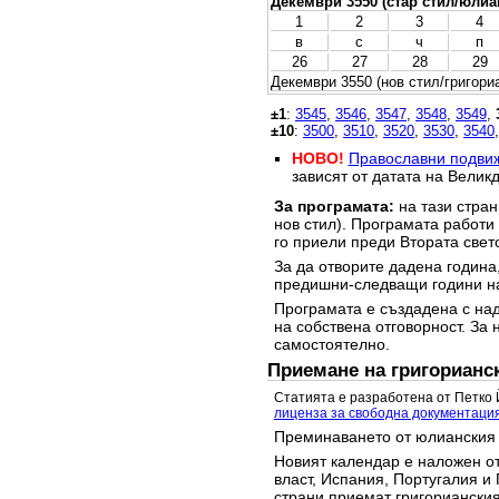
Декември 3550 (стар стил/юлиа
1
2
3
4
в
с
ч
п
26
27
28
29
Декември 3550 (нов стил/григори
±1
:
3545
,
3546
,
3547
,
3548
,
3549
,
±10
:
3500
,
3510
,
3520
,
3530
,
3540
НОВО!
Православни подви
зависят от датата на Великд
За програмата:
на тази стран
нов стил). Програмата работи
го приели преди Втората свет
За да отворите дадена година,
предишни-следващи години на
Програмата е създадена с над
на собствена отговорност. За 
самостоятелно.
Приемане на григорианс
Статията е разработена от Петко 
лиценза за свободна документаци
Преминаването от юлианския 
Новият календар е наложен от
власт, Испания, Португалия и 
страни приемат григорианския 