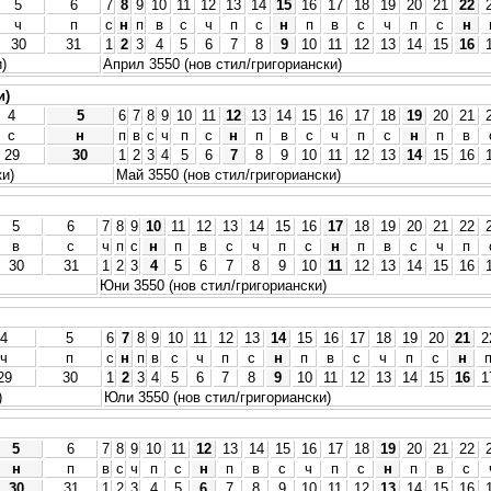
5
6
7
8
9
10
11
12
13
14
15
16
17
18
19
20
21
22
ч
п
с
н
п
в
с
ч
п
с
н
п
в
с
ч
п
с
н
30
31
1
2
3
4
5
6
7
8
9
10
11
12
13
14
15
16
)
Април 3550 (нов стил/григориански)
и)
4
5
6
7
8
9
10
11
12
13
14
15
16
17
18
19
20
21
с
н
п
в
с
ч
п
с
н
п
в
с
ч
п
с
н
п
в
29
30
1
2
3
4
5
6
7
8
9
10
11
12
13
14
15
16
ки)
Май 3550 (нов стил/григориански)
5
6
7
8
9
10
11
12
13
14
15
16
17
18
19
20
21
22
в
с
ч
п
с
н
п
в
с
ч
п
с
н
п
в
с
ч
п
30
31
1
2
3
4
5
6
7
8
9
10
11
12
13
14
15
16
Юни 3550 (нов стил/григориански)
4
5
6
7
8
9
10
11
12
13
14
15
16
17
18
19
20
21
2
ч
п
с
н
п
в
с
ч
п
с
н
п
в
с
ч
п
с
н
29
30
1
2
3
4
5
6
7
8
9
10
11
12
13
14
15
16
1
)
Юли 3550 (нов стил/григориански)
5
6
7
8
9
10
11
12
13
14
15
16
17
18
19
20
21
22
н
п
в
с
ч
п
с
н
п
в
с
ч
п
с
н
п
в
с
30
31
1
2
3
4
5
6
7
8
9
10
11
12
13
14
15
16