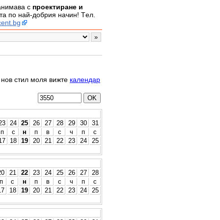
занимава с
проектиране и
а по най-добрия начин! Tел.
ent.bg
о нов стил моля вижте
календар
23
24
25
26
27
28
29
30
31
п
с
н
п
в
с
ч
п
с
17
18
19
20
21
22
23
24
25
20
21
22
23
24
25
26
27
28
п
с
н
п
в
с
ч
п
с
17
18
19
20
21
22
23
24
25