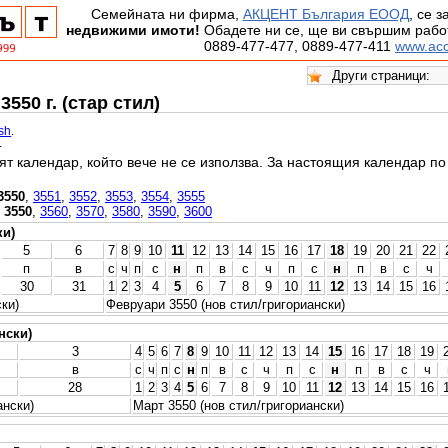
Семейната ни фирма,
АКЦЕНТ България ЕООД
, се 
недвижими имоти!
Обадете ни се, ще ви свършим работ
0889-477-477, 0889-477-411
www.acc
550 г. (стар стил)
ish
.
.
ят календар, който вече не се използва. За настоящия календар п
3550
,
3551
,
3552
,
3553
,
3554
,
3555
,
3550
,
3560
,
3570
,
3580
,
3590
,
3600
ки)
5
6
7
8
9
10
11
12
13
14
15
16
17
18
19
20
21
22
п
в
с
ч
п
с
н
п
в
с
ч
п
с
н
п
в
с
ч
30
31
1
2
3
4
5
6
7
8
9
10
11
12
13
14
15
16
ки)
Февруари 3550 (нов стил/григориански)
нски)
3
4
5
6
7
8
9
10
11
12
13
14
15
16
17
18
19
в
с
ч
п
с
н
п
в
с
ч
п
с
н
п
в
с
ч
28
1
2
3
4
5
6
7
8
9
10
11
12
13
14
15
16
ански)
Март 3550 (нов стил/григориански)