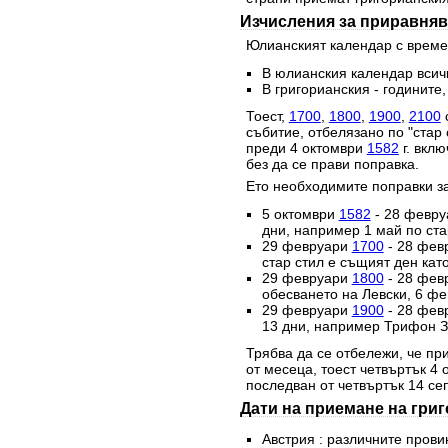
Изчисления за приравняв
Юлианският календар с времет
В юлианския календар всичк
В григорианския - годините,
Тоест,
1700
,
1800
,
1900
,
2100
с
събитие, отбелязано по "стар 
преди 4 октомври
1582
г. вклю
без да се прави поправка.
Ето необходимите поправки за
5 октомври
1582
- 28 февр
дни, например 1 май по стар
29 февруари
1700
- 28 фев
стар стил е същият ден като
29 февруари
1800
- 28 фев
обесването на Левски, 6 фе
29 февруари
1900
- 28 фев
13 дни, например Трифон За
Трябва да се отбележи, че при
от месеца, тоест четвъртък 4
последван от четвъртък 14 се
Дати на приемане на гри
Австрия : различните прови