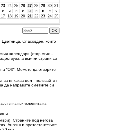
23
24
25
26
27
28
29
30
31
с
ч
п
с
н
п
в
с
ч
17
18
19
20
21
22
23
24
25
, Цветница, Спасовден, които
кия календари (стар стил -
ъществува, а всички страни са
она "ОК". Можете да отворите
 за някаква цел - ползвайте я
за да направите сметките си
 достъпна при условията на
рани.
омври). Страните под негова
тях. Англия и протестантските
 20 век.