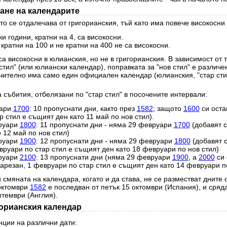
ане на календарите
о се отдалечава от григорианския, тъй като има повече високосни 
и години, кратни на 4, са високосни.
 кратни на 100 и не кратни на 400 не са високосни.
а високосни в юлианския, но не в григорианския. В зависимост от 
стил" (или юлиански календар), поправката за "нов стил" е различе
чително има само един официален календар (юлианския, "стар стил
 събития, отбелязани по "стар стил" в посочените интервали:
уари
1700
: 10 пропуснати дни, както през
1582
; защото
1600
си оста
 стил е същият ден като 11 май по нов стил).
руари
1800
: 11 пропуснати дни - няма 29 февруари
1700
(добавят с
 12 май по нов стил)
руари
1900
: 12 пропуснати дни - няма 29 февруари
1800
(добавят 
вруари по стар стил е същият ден като 18 февруари по нов стил)
руари
2100
: 13 пропуснати дни (няма 29 февруари
1900
, а
2000
си 
резан, 1 февруари по стар стил е същият ден като 14 февруари по
 смяната на календара, когато и да става, не се разместват дните 
 октомври
1582
е последван от петък 15 октомври (Испания), и сряд
птември (Англия).
горианския календар
нции на различни дати: