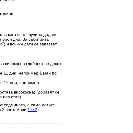
години.
това кога се е случило дадено
н брой дни. За събитията
") и всички дати се запазват
ва високосна (добавят се десет
е 11 дни, например 1 май по
се 12 дни, например
остава високосна) (добавят се
 нов стил)
от седмицата, а само датите
а 2 септември
1752
е