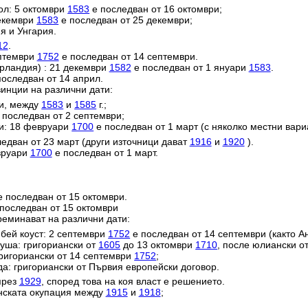
ол: 5 октомври
1583
е последван от 16 октомври;
декември
1583
е последван от 25 декември;
я и Унгария.
12
.
ептември
1752
е последван от 14 септември.
ерландия) : 21 декември
1582
е последван от 1 януари
1583
.
оследван от 14 април.
инции на различни дати:
ии, между
1583
и
1585
г.;
 последван от 2 септември;
и: 18 февруари
1700
е последван от 1 март (с няколко местни вари
едван от 23 март (други източници дават
1916
и
1920
).
евруари
1700
е последван от 1 март.
 последван от 15 октомври.
последван от 15 октомври
реминават на различни дати:
ей коуст: 2 септември
1752
е последван от 14 септември (както Ан
уша: григориански от
1605
до 13 октомври
1710
, после юлиански о
григориански от 14 септември
1752
;
да: григориански от Първия европейски договор.
през
1929
, според това на коя власт е решението.
анската окупация между
1915
и
1918
;