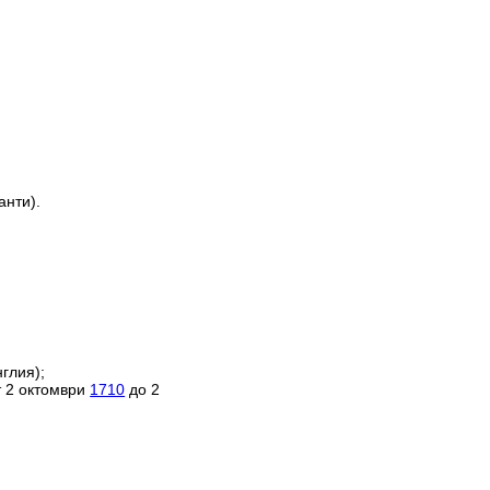
анти).
глия);
т 2 октомври
1710
до 2