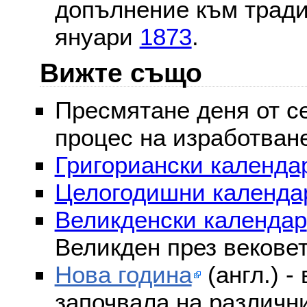
допълнение към тради
януари
1873
.
Вижте също
Пресмятане деня от се
процес на изработван
Григориански календар
Целогодишни календа
Великденски календар
Великден през векове
Нова година
(англ.) -
започвала на различни