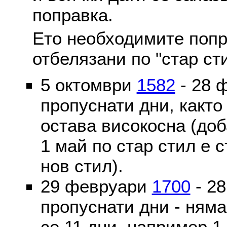
поправка.
Ето необходимите попр
отбелязани по "стар ст
5 октомври
1582
- 28 
пропуснати дни, както
остава високосна (доб
1 май по стар стил е 
нов стил).
29 февруари
1700
- 2
пропуснати дни - ням
се 11 дни, например 1