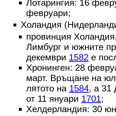
Лотарингия: 16 фев
февруари;
Холандия (Нидерланди
провинция Холандия,
Лимбург и южните пр
декември
1582
е пос
Хронинген: 28 февр
март. Връщане на юл
лятото на
1584
, а 31
от 11 януари
1701
;
Хелдерландия: 30 ю