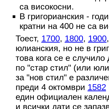
са високосни.
В григорианския - годи
кратни на 400 не са в
Тоест,
1700
,
1800
,
1900
юлианския, но не в гри
това кога се е случило
по "стар стил" (или юл
за "нов стил" е различ
преди 4 октомври
1582
един официален календ
и всички дати се запаз