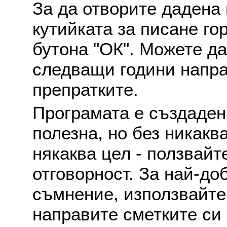
За да отворите дадена 
кутийката за писане го
бутона "ОК". Можете д
следващи години напра
препратките.
Програмата е създаден
полезна, но без никакв
някаква цел - ползвайт
отговорност. За най-до
съмнение, използвайте 
направите сметките си