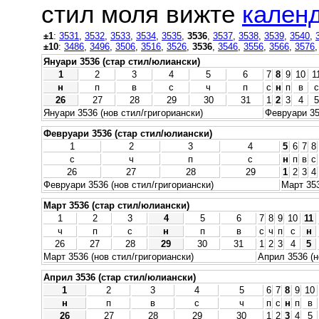
стил моля вижте
календ
±1
:
3531
,
3532
,
3533
,
3534
,
3535
,
3536
,
3537
,
3538
,
3539
,
3540
,
±10
:
3486
,
3496
,
3506
,
3516
,
3526
,
3536
,
3546
,
3556
,
3566
,
3576
Януари 3536 (стар стил/юлиански)
1
2
3
4
5
6
7
8
9
10
1
н
п
в
с
ч
п
с
н
п
в
с
26
27
28
29
30
31
1
2
3
4
5
Януари 3536 (нов стил/григориански)
Февруари 35
Февруари 3536 (стар стил/юлиански)
1
2
3
4
5
6
7
8
с
ч
п
с
н
п
в
с
26
27
28
29
1
2
3
4
Февруари 3536 (нов стил/григориански)
Март 353
Март 3536 (стар стил/юлиански)
1
2
3
4
5
6
7
8
9
10
11
ч
п
с
н
п
в
с
ч
п
с
н
26
27
28
29
30
31
1
2
3
4
5
Март 3536 (нов стил/григориански)
Април 3536 (н
Април 3536 (стар стил/юлиански)
1
2
3
4
5
6
7
8
9
10
н
п
в
с
ч
п
с
н
п
в
26
27
28
29
30
1
2
3
4
5