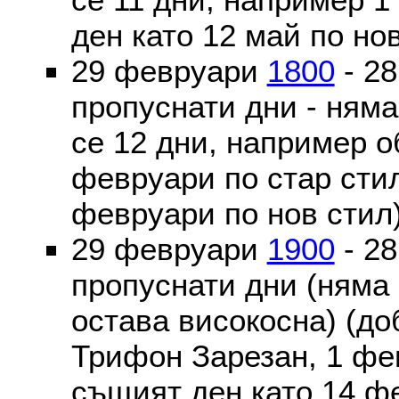
ден като 12 май по но
29 февруари
1800
- 2
пропуснати дни - ням
се 12 дни, например о
февруари по стар стил
февруари по нов стил
29 февруари
1900
- 2
пропуснати дни (няма
остава високосна) (до
Трифон Зарезан, 1 фе
същият ден като 14 ф