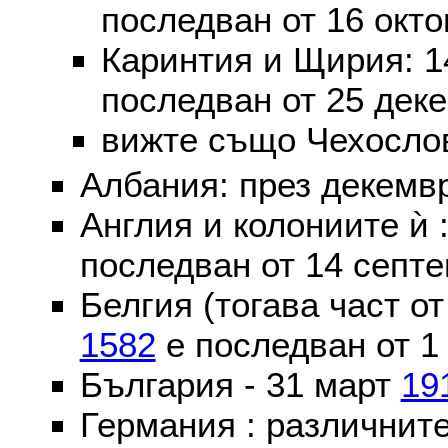
последван от 16 окт
Каринтия и Щирия: 
последван от 25 дек
вижте също Чехослов
Албания: през декем
Англия и колониите ѝ 
последван от 14 септе
Белгия (тогава част о
1582
е последван от 1
България - 31 март
19
Германия : различнит