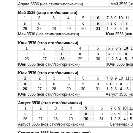
Април 3536 (нов стил/григориански)
Май 3536 (н
Май 3536 (стар стил/юлиански)
1
2
3
4
5
6
7
8
9
10
11
в
с
ч
п
с
н
п
в
с
ч
п
26
27
28
29
30
31
1
2
3
4
5
Май 3536 (нов стил/григориански)
Юни 3536 (нов 
Юни 3536 (стар стил/юлиански)
1
2
3
4
5
6
7
8
9
10
1
п
с
н
п
в
с
ч
п
с
н
26
27
28
29
30
1
2
3
4
5
Юни 3536 (нов стил/григориански)
Юли 3536 (нов
Юли 3536 (стар стил/юлиански)
1
2
3
4
5
6
7
8
9
10
11
н
п
в
с
ч
п
с
н
п
в
с
26
27
28
29
30
31
1
2
3
4
5
Юли 3536 (нов стил/григориански)
Август 3536 (н
Август 3536 (стар стил/юлиански)
1
2
3
4
5
6
7
8
9
10
11
с
ч
п
с
н
п
в
с
ч
п
с
26
27
28
29
30
31
1
2
3
4
5
Август 3536 (нов стил/григориански)
Септември 35
Септември 3536 (стар стил/юлиански)