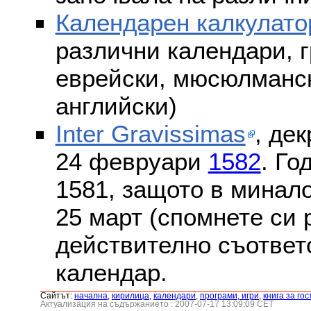
Календарен калкулато
различни календари, г
еврейски, мюсюлмански
английски)
Inter Gravissimas
, дек
24 февруари
1582
. Го
1581, защото в минало
25 март (спомнете си
действително съответс
календар.
Сайтът:
началнa
,
кирилица
,
календари
,
програми, игри
,
книга за гос
Актуализация на съдържанието : 2007-07-17 13:09:09 CET