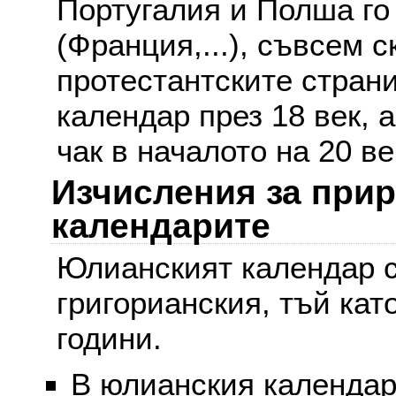
Португалия и Полша го
(Франция,...), съвсем с
протестантските стран
календар през 18 век, 
чак в началото на 20 ве
Изчисления за при
календарите
Юлианският календар с
григорианския, тъй кат
години.
В юлианския календар 