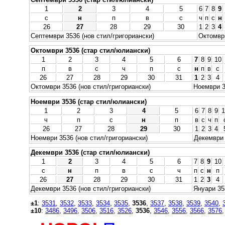
1
2
3
4
5
6
7
8
9
с
н
п
в
с
ч
п
с
н
26
27
28
29
30
1
2
3
4
Септември 3536 (нов стил/григориански)
Октомври
Октомври 3536 (стар стил/юлиански)
1
2
3
4
5
6
7
8
9
10
п
в
с
ч
п
с
н
п
в
с
26
27
28
29
30
31
1
2
3
4
Октомври 3536 (нов стил/григориански)
Ноември 3
Ноември 3536 (стар стил/юлиански)
1
2
3
4
5
6
7
8
9
1
ч
п
с
н
п
в
с
ч
п
26
27
28
29
30
1
2
3
4
Ноември 3536 (нов стил/григориански)
Декември 
Декември 3536 (стар стил/юлиански)
1
2
3
4
5
6
7
8
9
10
с
н
п
в
с
ч
п
с
н
п
26
27
28
29
30
31
1
2
3
4
Декември 3536 (нов стил/григориански)
Януари 35
±1
:
3531
,
3532
,
3533
,
3534
,
3535
,
3536
,
3537
,
3538
,
3539
,
3540
,
±10
:
3486
,
3496
,
3506
,
3516
,
3526
,
3536
,
3546
,
3556
,
3566
,
3576