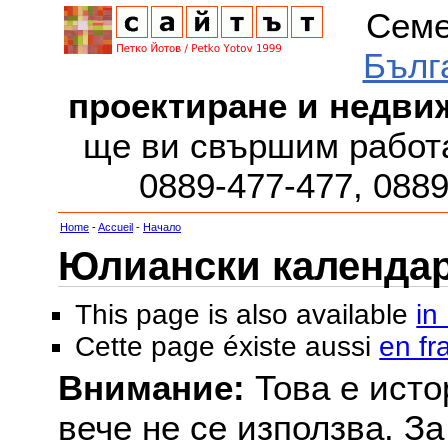
Семе
Бълг
проектиране и недви
ще ви свършим работа
0889-477-477, 088
Home
-
Accueil
-
Начало
Юлиански календар з
This page is also available
in
Cette page éxiste aussi
en fr
Внимание:
Това е исто
вече не се използва. З