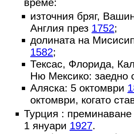
време:
източния бряг, Вашин
Англия през
1752
;
долината на Мисисип
1582
;
Тексас, Флорида, Ка
Ню Мексико: заедно 
Аляска: 5 октомври
1
октомври, когато ста
Турция : преминаване
1 януари
1927
.