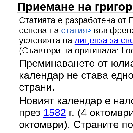
Приемане на григо
Статията е разработена от 
основа на
статия
във френс
условията на
лиценза за св
(Съавтори на оригинала: Lo
Преминаването от юлиа
календар не става едн
страни.
Новият календар е нало
през
1582
г. (4 октомвр
октомври). Страните по