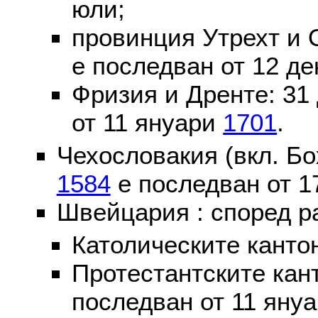
юли;
провинция Утрехт и 
е последван от 12 де
Фризия и Дренте: 31
от 11 януари
1701
.
Чехословакия (вкл. Бо
1584
е последван от 1
Швейцария : според р
Католическите канто
Протестантските кан
последван от 11 яну