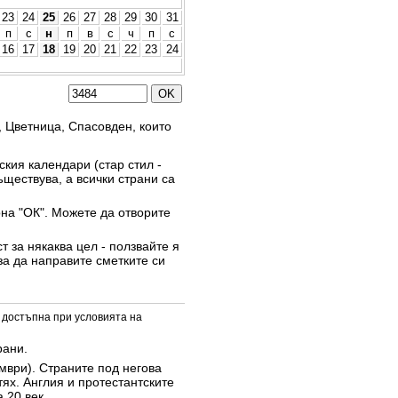
23
24
25
26
27
28
29
30
31
п
с
н
п
в
с
ч
п
с
16
17
18
19
20
21
22
23
24
, Цветница, Спасовден, които
кия календари (стар стил -
ъществува, а всички страни са
она "ОК". Можете да отворите
 за някаква цел - ползвайте я
за да направите сметките си
 достъпна при условията на
рани.
омври). Страните под негова
тях. Англия и протестантските
 20 век.