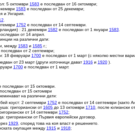
ол: 5 октомври
1583
е последван от 16 октомври;
декември
1583
е последван от 25 декември;
я и Унгария.
12
.
ептември
1752
е последван от 14 септември.
ерландия) : 21 декември
1582
е последван от 1 януари
1583
.
оследван от 14 април.
инции на различни дати:
ии, между
1583
и
1585
г.;
 последван от 2 септември;
и: 18 февруари
1700
е последван от 1 март (с няколко местни вари
едван от 23 март (други източници дават
1916
и
1920
).
евруари
1700
е последван от 1 март.
 последван от 15 октомври.
последван от 15 октомври
реминават на различни дати:
ей коуст: 2 септември
1752
е последван от 14 септември (както Ан
уша: григориански от
1605
до 13 октомври
1710
, после юлиански о
григориански от 14 септември
1752
;
да: григориански от Първия европейски договор.
през
1929
, според това на коя власт е решението.
анската окупация между
1915
и
1918
;