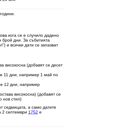
години.
това кога се е случило дадено
н брой дни. За събитията
") и всички дати се запазват
ва високосна (добавят се десет
е 11 дни, например 1 май по
се 12 дни, например
остава високосна) (добавят се
 нов стил)
от седмицата, а само датите
а 2 септември
1752
е