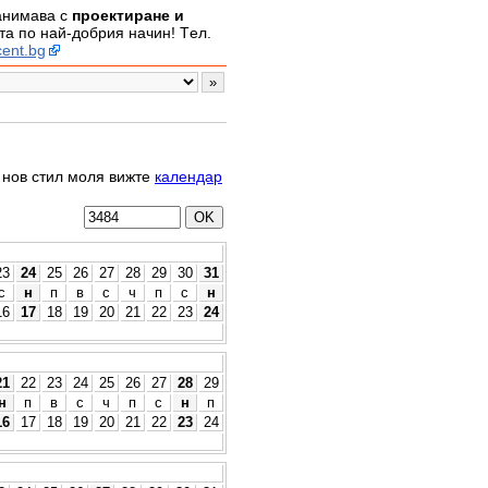
занимава с
проектиране и
а по най-добрия начин! Tел.
ent.bg
о нов стил моля вижте
календар
23
24
25
26
27
28
29
30
31
с
н
п
в
с
ч
п
с
н
16
17
18
19
20
21
22
23
24
21
22
23
24
25
26
27
28
29
н
п
в
с
ч
п
с
н
п
16
17
18
19
20
21
22
23
24