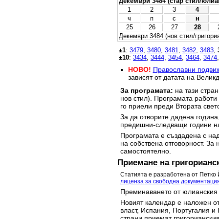
Декември 3484 (стар стил/юлиа
1
2
3
4
ч
п
с
н
25
26
27
28
Декември 3484 (нов стил/григори
±1
:
3479
,
3480
,
3481
,
3482
,
3483
,
±10
:
3434
,
3444
,
3454
,
3464
,
3474
НОВО!
Православни подви
зависят от датата на Великд
За програмата:
на тази стран
нов стил). Програмата работи
го приели преди Втората свет
За да отворите дадена година,
предишни-следващи години на
Програмата е създадена с над
на собствена отговорност. За 
самостоятелно.
Приемане на григорианс
Статията е разработена от Петко 
лиценза за свободна документаци
Преминаването от юлианския 
Новият календар е наложен от
власт, Испания, Португалия и 
страни приемат григорианския 