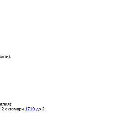
анти).
глия);
т 2 октомври
1710
до 2