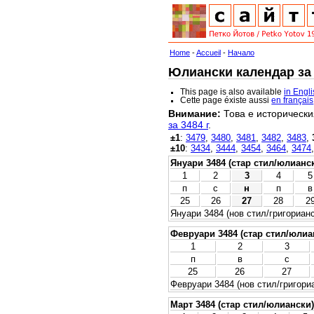
Home
-
Accueil
-
Начало
Юлиански календар за 3
This page is also available
in Engl
Cette page éxiste aussi
en français
Внимание:
Това е исторически
за 3484 г
.
±1
:
3479
,
3480
,
3481
,
3482
,
3483
,
±10
:
3434
,
3444
,
3454
,
3464
,
3474
Януари 3484 (стар стил/юлианс
1
2
3
4
5
п
с
н
п
в
25
26
27
28
2
Януари 3484 (нов стил/григорианс
Февруари 3484 (стар стил/юлиа
1
2
3
п
в
с
25
26
27
Февруари 3484 (нов стил/григори
Март 3484 (стар стил/юлиански)