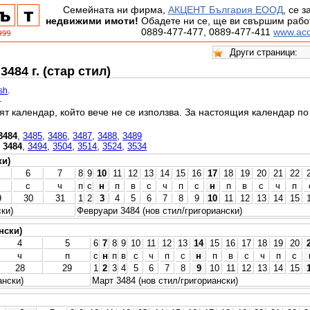
Семейната ни фирма,
АКЦЕНТ България ЕООД
, се 
недвижими имоти!
Обадете ни се, ще ви свършим работ
0889-477-477, 0889-477-411
www.acc
484 г. (стар стил)
ish
.
.
ят календар, който вече не се използва. За настоящия календар п
3484
,
3485
,
3486
,
3487
,
3488
,
3489
,
3484
,
3494
,
3504
,
3514
,
3524
,
3534
ки)
6
7
8
9
10
11
12
13
14
15
16
17
18
19
20
21
22
с
ч
п
с
н
п
в
с
ч
п
с
н
п
в
с
ч
п
9
30
31
1
2
3
4
5
6
7
8
9
10
11
12
13
14
15
ки)
Февруари 3484 (нов стил/григориански)
нски)
4
5
6
7
8
9
10
11
12
13
14
15
16
17
18
19
20
ч
п
с
н
п
в
с
ч
п
с
н
п
в
с
ч
п
с
28
29
1
2
3
4
5
6
7
8
9
10
11
12
13
14
15
ански)
Март 3484 (нов стил/григориански)