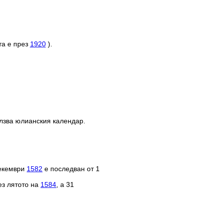
та е през
1920
).
олзва юлианския календар.
декември
1582
е последван от 1
ез лятото на
1584
, а 31