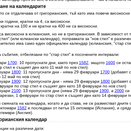
ане на календарите
о се отдалечава от григорианския, тъй като има повече високосни 
и години, кратни на 4, са високосни.
 кратни на 100 и не кратни на 400 не са високосни.
а високосни в юлианския, но не в григорианския. В зависимост от 
стил" (или юлиански календар), поправката за "нов стил" е различе
чително има само един официален календар (юлианския, "стар стил
 събития, отбелязани по "стар стил" в посочените интервали:
уари
1700
: 10 пропуснати дни, както през
1582
; защото
1600
си оста
 стил е същият ден като 11 май по нов стил).
руари
1800
: 11 пропуснати дни - няма 29 февруари
1700
(добавят с
 12 май по нов стил)
руари
1900
: 12 пропуснати дни - няма 29 февруари
1800
(добавят 
вруари по стар стил е същият ден като 18 февруари по нов стил)
руари
2100
: 13 пропуснати дни (няма 29 февруари
1900
, а
2000
си 
резан, 1 февруари по стар стил е същият ден като 14 февруари по
 смяната на календара, когато и да става, не се разместват дните 
 октомври
1582
е последван от петък 15 октомври (Испания), и сряд
птември (Англия).
горианския календар
нции на различни дати: