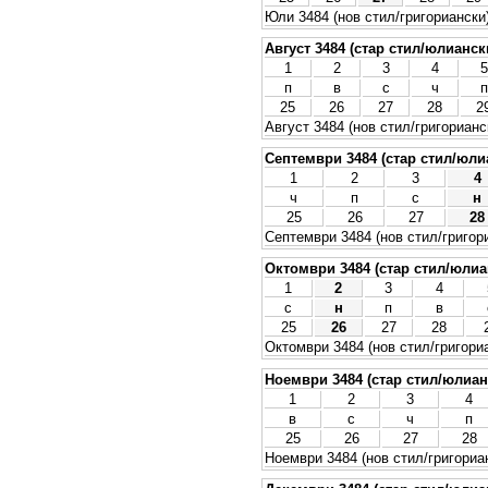
Юли 3484 (нов стил/григориански
Август 3484 (стар стил/юлианск
1
2
3
4
5
п
в
с
ч
п
25
26
27
28
2
Август 3484 (нов стил/григорианс
Септември 3484 (стар стил/юли
1
2
3
4
ч
п
с
н
25
26
27
28
Септември 3484 (нов стил/григор
Октомври 3484 (стар стил/юлиа
1
2
3
4
с
н
п
в
25
26
27
28
Октомври 3484 (нов стил/григори
Ноември 3484 (стар стил/юлиан
1
2
3
4
в
с
ч
п
25
26
27
28
Ноември 3484 (нов стил/григориа