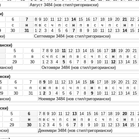
)
Август 3484 (нов стил/григориански)
и)
6
7
8
9
10
11
12
13
14
15
16
17
18
19
20
21
22
с
н
п
в
с
ч
п
с
н
п
в
с
ч
п
с
н
п
9
30
31
1
2
3
4
5
6
7
8
9
10
11
12
13
14
15
ки)
Септември 3484 (нов стил/григориански)
ански)
5
6
7
8
9
10
11
12
13
14
15
16
17
18
19
20
21
п
в
с
ч
п
с
н
п
в
с
ч
п
с
н
п
в
с
29
30
1
2
3
4
5
6
7
8
9
10
11
12
13
14
15
иански)
Октомври 3484 (нов стил/григориански)
нски)
5
6
7
8
9
10
11
12
13
14
15
16
17
18
19
20
21
22
с
ч
п
с
н
п
в
с
ч
п
с
н
п
в
с
ч
п
с
29
30
31
1
2
3
4
5
6
7
8
9
10
11
12
13
14
15
ански)
Ноември 3484 (нов стил/григориански)
ски)
5
6
7
8
9
10
11
12
13
14
15
16
17
18
19
20
21
с
н
п
в
с
ч
п
с
н
п
в
с
ч
п
с
н
п
29
30
1
2
3
4
5
6
7
8
9
10
11
12
13
14
15
нски)
Декември 3484 (нов стил/григориански)