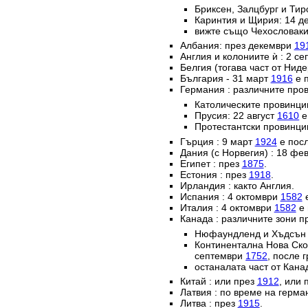
Бриксен, Залцбург и Тир
Каринтия и Щирия: 14 
вижте също Чехословаки
Албания: през декември
19
Англия и колониите ѝ : 2 с
Белгия (тогава част от Нид
България - 31 март
1916
е п
Германия : различните пров
Католическите провинц
Прусия: 22 август
1610
е
Протестантски провинци
Гърция : 9 март
1924
е посл
Дания (с Норвегия) : 18 ф
Египет : през
1875
.
Естония : през
1918
.
Ирландия : както Англия.
Испания : 4 октомври
1582
е
Италия : 4 октомври
1582
е 
Канада : различните зони п
Нюфаундленд и Хъдсън б
Континентална Нова Ско
септември
1752
, после 
останалата част от Кана
Китай : или през
1912
, или 
Латвия : по време на герм
Литва : през
1915
.