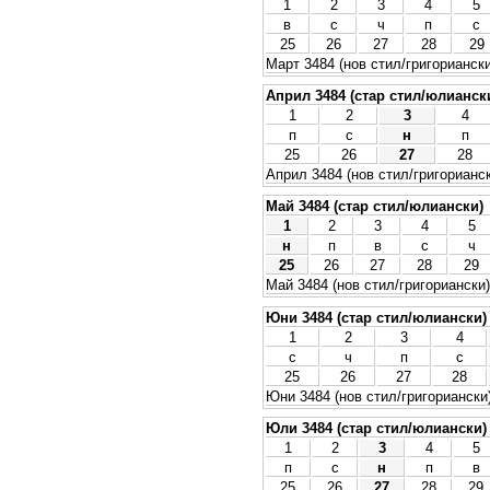
1
2
3
4
5
в
с
ч
п
с
25
26
27
28
29
Март 3484 (нов стил/григориански
Април 3484 (стар стил/юлианск
1
2
3
4
п
с
н
п
25
26
27
28
Април 3484 (нов стил/григорианс
Май 3484 (стар стил/юлиански)
1
2
3
4
5
н
п
в
с
ч
25
26
27
28
29
Май 3484 (нов стил/григориански)
Юни 3484 (стар стил/юлиански)
1
2
3
4
с
ч
п
с
25
26
27
28
Юни 3484 (нов стил/григориански
Юли 3484 (стар стил/юлиански)
1
2
3
4
5
п
с
н
п
в
25
26
27
28
29