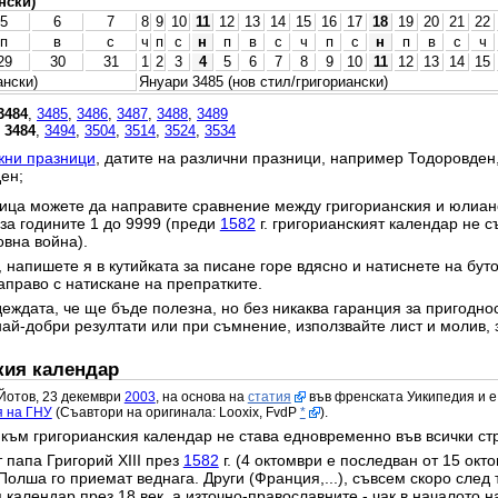
нски)
5
6
7
8
9
10
11
12
13
14
15
16
17
18
19
20
21
22
п
в
с
ч
п
с
н
п
в
с
ч
п
с
н
п
в
с
ч
29
30
31
1
2
3
4
5
6
7
8
9
10
11
12
13
14
15
ански)
Януари 3485 (нов стил/григориански)
3484
,
3485
,
3486
,
3487
,
3488
,
3489
,
3484
,
3494
,
3504
,
3514
,
3524
,
3534
жни празници
, датите на различни празници, например Тодоровден
ен;
ица можете да направите сравнение между григорианския и юлианс
 за годините 1 до 9999 (преди
1582
г. григорианският календар не с
овна война).
 напишете я в кутийката за писане горе вдясно и натиснете на бут
право с натискане на препратките.
еждата, че ще бъде полезна, но без никаква гаранция за пригодност
най-добри резултати или при съмнение, използвайте лист и молив, 
кия календар
Йотов, 23 декември
2003
, на основа на
статия
във френската Уикипедия и е
я на ГНУ
(Съавтори на оригинала: Looxix, FvdP
*
).
към григорианския календар не става едновременно във всички ст
 папа Григорий XIII през
1582
г. (4 октомври е последван от 15 окт
Полша го приемат веднага. Други (Франция,...), съвсем скоро след 
календар през 18 век, а източно-православните - чак в началото на