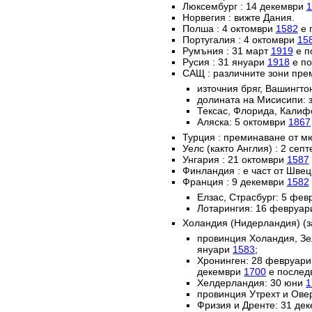
Люксембург : 14 декември
1
Норвегия : вижте Дания.
Полша : 4 октомври
1582
е 
Португалия : 4 октомври
15
Румъния : 31 март
1919
е п
Русия : 31 януари
1918
е по
САЩ : различните зони пре
източния бряг, Вашингто
долината на Мисисипи: 
Тексас, Флорида, Калиф
Аляска: 5 октомври
1867
Турция : преминаване от м
Уелс (както Англия) : 2 сеп
Унгария : 21 октомври
1587
Финландия : е част от Швец
Франция : 9 декември
1582
Елзас, Страсбург: 5 фе
Лотарингия: 16 февруа
Холандия (Нидерландия) (з
провинция Холандия, Зе
януари
1583
;
Хронинген: 28 февруар
декември
1700
е послед
Хелдерландия: 30 юни
1
провинция Утрехт и Ове
Фризия и Дренте: 31 де