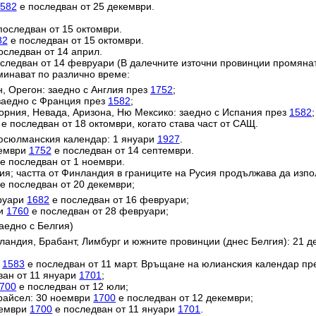
582
е последван от 25 декември.
последван от 15 октомври.
82
е последван от 15 октомври.
оследван от 14 април.
следван от 14 февруари (В далечните източни провинции промяна
минават по различно време:
н, Орегон: заедно с Англия през
1752
;
заедно с Франция през
1582
;
орния, Невада, Аризона, Ню Мексико: заедно с Испания през
1582
;
е последван от 18 октомври, когато става част от САЩ.
юсюлманския календар: 1 януари
1927
.
тември
1752
е последван от 14 септември.
е последван от 1 ноември.
ия; частта от Финландия в границите на Русия продължава да изп
е последван от 20 декември;
вруари
1682
е последван от 16 февруари;
ри
1760
е последван от 28 февруари;
аедно с Белгия)
ландия, Брабант, Лимбург и южните провинции (днес Белгия): 21 
и
1583
е последван от 11 март. Връщане на юлианския календар пр
ван от 11 януари
1701
;
700
е последван от 12 юли;
райсел: 30 ноември
1700
е последван от 12 декември;
кември
1700
е последван от 11 януари
1701
.