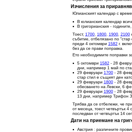
Изчисления за приравняв
Юлианският календар с времет
В юлианския календар всичк
В григорианския - годините,
Тоест,
1700
,
1800
,
1900
,
2100
с
събитие, отбелязано по "стар 
преди 4 октомври
1582
г. вклю
без да се прави поправка.
Ето необходимите поправки за
5 октомври
1582
- 28 февр
дни, например 1 май по стар
29 февруари
1700
- 28 фев
стар стил е същият ден като
29 февруари
1800
- 28 фев
обесването на Левски, 6 фе
29 февруари
1900
- 28 фев
13 дни, например Трифон За
Трябва да се отбележи, че при
от месеца, тоест четвъртък 4
последван от четвъртък 14 се
Дати на приемане на гри
Австрия : различните прови