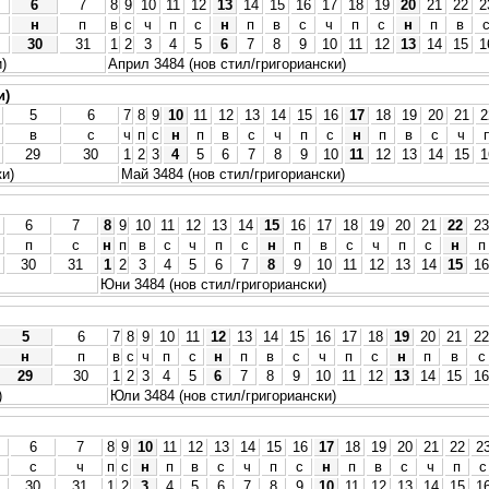
6
7
8
9
10
11
12
13
14
15
16
17
18
19
20
21
22
2
н
п
в
с
ч
п
с
н
п
в
с
ч
п
с
н
п
в
30
31
1
2
3
4
5
6
7
8
9
10
11
12
13
14
15
1
)
Април 3484 (нов стил/григориански)
и)
5
6
7
8
9
10
11
12
13
14
15
16
17
18
19
20
21
2
в
с
ч
п
с
н
п
в
с
ч
п
с
н
п
в
с
ч
29
30
1
2
3
4
5
6
7
8
9
10
11
12
13
14
15
1
ки)
Май 3484 (нов стил/григориански)
6
7
8
9
10
11
12
13
14
15
16
17
18
19
20
21
22
23
п
с
н
п
в
с
ч
п
с
н
п
в
с
ч
п
с
н
п
30
31
1
2
3
4
5
6
7
8
9
10
11
12
13
14
15
16
Юни 3484 (нов стил/григориански)
5
6
7
8
9
10
11
12
13
14
15
16
17
18
19
20
21
22
н
п
в
с
ч
п
с
н
п
в
с
ч
п
с
н
п
в
с
29
30
1
2
3
4
5
6
7
8
9
10
11
12
13
14
15
16
)
Юли 3484 (нов стил/григориански)
6
7
8
9
10
11
12
13
14
15
16
17
18
19
20
21
22
2
с
ч
п
с
н
п
в
с
ч
п
с
н
п
в
с
ч
п
с
30
31
1
2
3
4
5
6
7
8
9
10
11
12
13
14
15
1