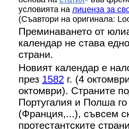
условията на
лиценза за св
(Съавтори на оригинала: Lo
Преминаването от юлиа
календар не става едн
страни.
Новият календар е нало
през
1582
г. (4 октомвр
октомври). Страните по
Португалия и Полша го
(Франция,...), съвсем с
протестантските стран