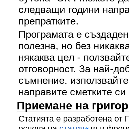
следващи години напра
препратките.
Програмата е създаден
полезна, но без никакв
някаква цел - ползвайт
отговорност. За най-до
съмнение, използвайте 
направите сметките си
Приемане на григо
Статията е разработена от 
основа на
статия
във френс