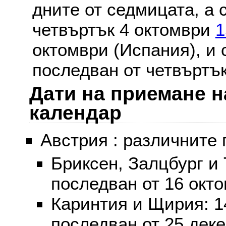
дните от седмицата, а 
четвъртък 4 октомври
1
октомври (Испания), и
последван от четвъртък
Дати на приемане н
календар
Австрия : различните 
Бриксен, Залцбург и
последван от 16 окт
Каринтия и Щирия: 
последван от 25 дек