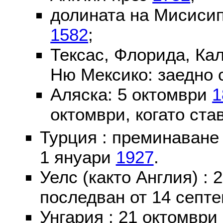
долината на Мисисип
1582
;
Тексас, Флорида, Ка
Ню Мексико: заедно 
Аляска: 5 октомври
1
октомври, когато ста
Турция : преминаване
1 януари
1927
.
Уелс (както Англия) :
последван от 14 септе
Унгария : 21 октомври