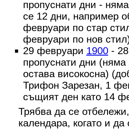
пропуснати дни - ням
се 12 дни, например о
февруари по стар стил
февруари по нов стил
29 февруари
1900
- 2
пропуснати дни (няма
остава високосна) (до
Трифон Зарезан, 1 фе
същият ден като 14 ф
Трябва да се отбележи,
календара, когато и да 