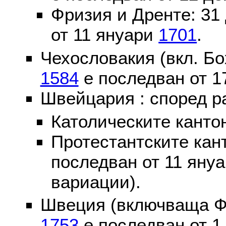
Фризия и Дренте: 31
от 11 януари
1701
.
Чехословакия (вкл. Бо
1584
е последван от 1
Швейцария : според р
Католическите канто
Протестантските кан
последван от 11 яну
вариации).
Швеция (включваща Ф
1753
е последван от 1