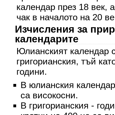
календар през 18 век, 
чак в началото на 20 ве
Изчисления за при
календарите
Юлианският календар с
григорианския, тъй кат
години.
В юлианския календар 
са високосни.
В григорианския - годи