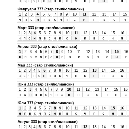
п
в
с
ч
п
с
н
п
в
с
ч
п
с
н
п
в
Февруари 333 (стар стил/юлиански)
1
2
3
4
5
6
7
8
9
10
11
12
13
14
15
ч
п
с
н
п
в
с
ч
п
с
н
п
в
с
ч
Март 333 (стар стил/юлиански)
1
2
3
4
5
6
7
8
9
10
11
12
13
14
15
16
ч
п
с
н
п
в
с
ч
п
с
н
п
в
с
ч
п
Април 333 (стар стил/юлиански)
1
2
3
4
5
6
7
8
9
10
11
12
13
14
15
16
н
п
в
с
ч
п
с
н
п
в
с
ч
п
с
н
п
Май 333 (стар стил/юлиански)
1
2
3
4
5
6
7
8
9
10
11
12
13
14
15
16
в
с
ч
п
с
н
п
в
с
ч
п
с
н
п
в
с
Юни 333 (стар стил/юлиански)
1
2
3
4
5
6
7
8
9
10
11
12
13
14
15
16
п
с
н
п
в
с
ч
п
с
н
п
в
с
ч
п
с
Юли 333 (стар стил/юлиански)
1
2
3
4
5
6
7
8
9
10
11
12
13
14
15
16
н
п
в
с
ч
п
с
н
п
в
с
ч
п
с
н
п
Август 333 (стар стил/юлиански)
1
2
3
4
5
6
7
8
9
10
11
12
13
14
15
16