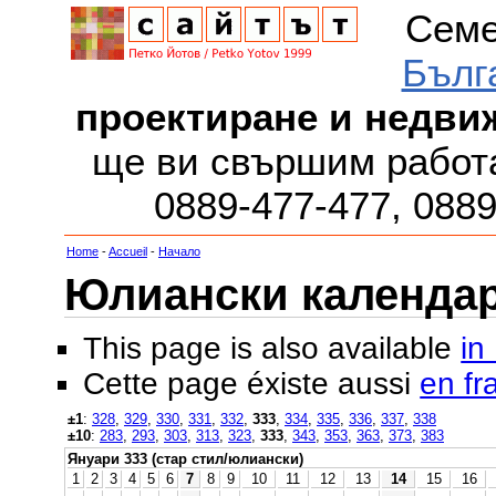
Семе
Бълг
проектиране и недви
ще ви свършим работа
0889-477-477, 088
Home
-
Accueil
-
Начало
Юлиански календар з
This page is also available
in
Cette page éxiste aussi
en fr
±1
:
328
,
329
,
330
,
331
,
332
,
333
,
334
,
335
,
336
,
337
,
338
±10
:
283
,
293
,
303
,
313
,
323
,
333
,
343
,
353
,
363
,
373
,
383
Януари 333 (стар стил/юлиански)
1
2
3
4
5
6
7
8
9
10
11
12
13
14
15
16