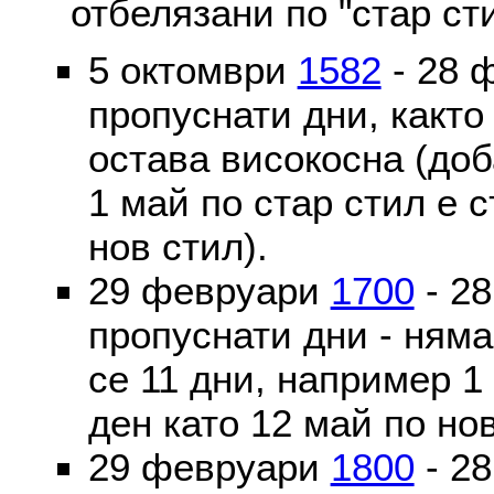
отбелязани по "стар ст
5 октомври
1582
- 28 
пропуснати дни, както
остава високосна (доб
1 май по стар стил е 
нов стил).
29 февруари
1700
- 2
пропуснати дни - ням
се 11 дни, например 1
ден като 12 май по но
29 февруари
1800
- 2