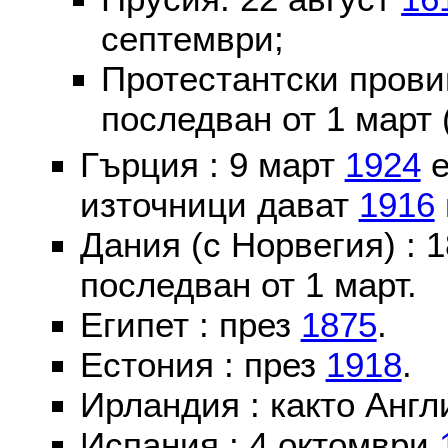
септември;
Протестантски пров
последван от 1 март 
Гърция : 9 март
1924
е
източници дават
1916
Дания (с Норвегия) :
последван от 1 март.
Египет : през
1875
.
Естония : през
1918
.
Ирландия : както Англ
Испания : 4 октомври