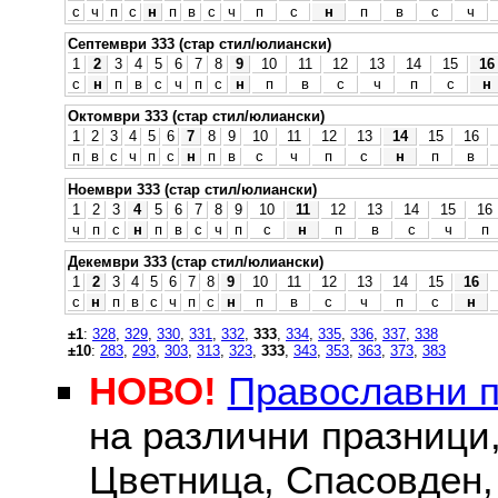
с
ч
п
с
н
п
в
с
ч
п
с
н
п
в
с
ч
Септември 333 (стар стил/юлиански)
1
2
3
4
5
6
7
8
9
10
11
12
13
14
15
16
с
н
п
в
с
ч
п
с
н
п
в
с
ч
п
с
н
Октомври 333 (стар стил/юлиански)
1
2
3
4
5
6
7
8
9
10
11
12
13
14
15
16
п
в
с
ч
п
с
н
п
в
с
ч
п
с
н
п
в
Ноември 333 (стар стил/юлиански)
1
2
3
4
5
6
7
8
9
10
11
12
13
14
15
16
ч
п
с
н
п
в
с
ч
п
с
н
п
в
с
ч
п
Декември 333 (стар стил/юлиански)
1
2
3
4
5
6
7
8
9
10
11
12
13
14
15
16
с
н
п
в
с
ч
п
с
н
п
в
с
ч
п
с
н
±1
:
328
,
329
,
330
,
331
,
332
,
333
,
334
,
335
,
336
,
337
,
338
±10
:
283
,
293
,
303
,
313
,
323
,
333
,
343
,
353
,
363
,
373
,
383
НОВО!
Православни 
на различни празници
Цветница, Спасовден, 