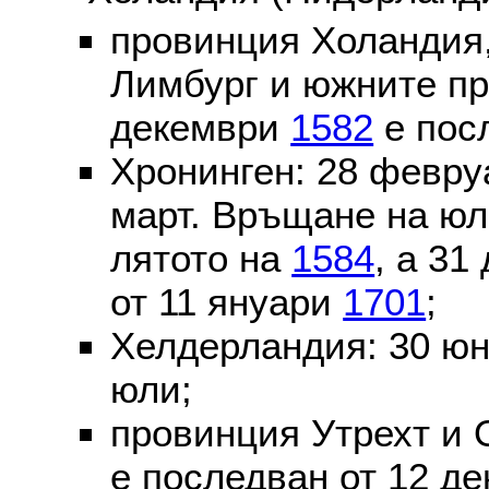
провинция Холандия,
Лимбург и южните пр
декември
1582
е пос
Хронинген: 28 февр
март. Връщане на юл
лятото на
1584
, а 31
от 11 януари
1701
;
Хелдерландия: 30 ю
юли;
провинция Утрехт и 
е последван от 12 де