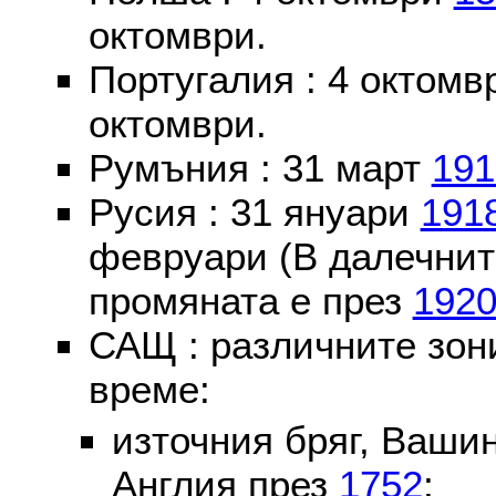
октомври.
Португалия : 4 октом
октомври.
Румъния : 31 март
191
Русия : 31 януари
191
февруари (В далечнит
промяната е през
192
САЩ : различните зон
време:
източния бряг, Вашин
Англия през
1752
;