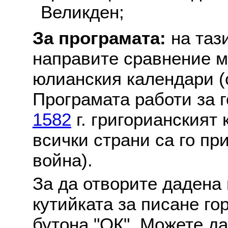
Великден;
За програмата:
на таз
направите сравнение м
юлианския календари (с
Програмата работи за г
1582
г. григорианският
всички страни са го пр
война).
За да отворите дадена 
кутийката за писане го
бутона "ОК". Можете д