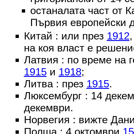
останалата част от К
Първия европейски д
Китай : или през
1912
на коя власт е решени
Латвия : по време на 
1915
и
1918
;
Литва : през
1915
.
Люксембург : 14 деке
декември.
Норвегия : вижте Дани
Полша : 4 октомври
15