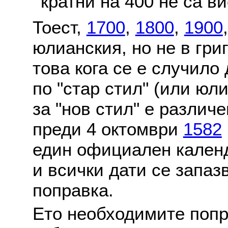
кратни на 400 не са в
Тоест,
1700
,
1800
,
1900
юлианския, но не в гри
това кога се е случило
по "стар стил" (или юл
за "нов стил" е различ
преди 4 октомври
1582
един официален календ
и всички дати се запаз
поправка.
Ето необходимите попр