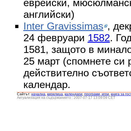
еврейски, мюсюлмански
английски)
Inter Gravissimas
, дек
24 февруари
1582
. Го
1581, защото в минало
25 март (спомнете си
действително съответс
календар.
Сайтът:
началнa
,
кирилица
,
календари
,
програми, игри
,
книга за гос
Актуализация на съдържанието : 2007-07-17 13:09:09 CET