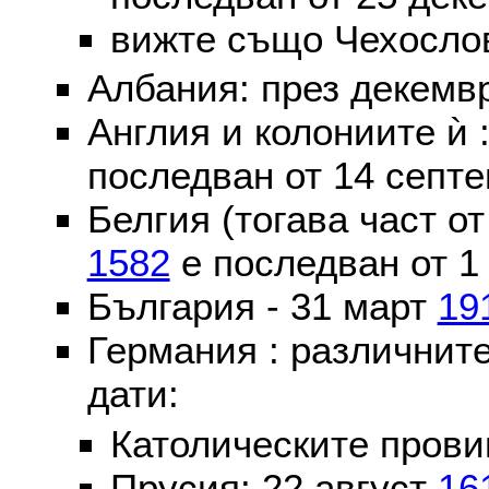
вижте също Чехослов
Албания: през декем
Англия и колониите ѝ 
последван от 14 септе
Белгия (тогава част о
1582
е последван от 1
България - 31 март
19
Германия : различнит
дати:
Католическите пров
Прусия: 22 август
16