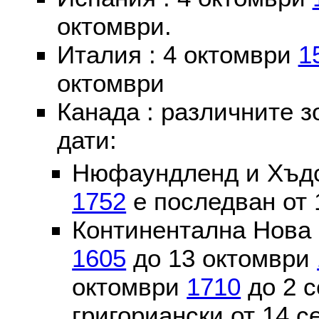
октомври.
Италия : 4 октомври
1
октомври
Канада : различните 
дати:
Нюфаундленд и Хъдс
1752
е последван от 
Континентална Нова 
1605
до 13 октомври
октомври
1710
до 2 
григориански от 14 