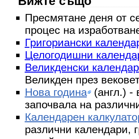
Вижте също
Пресмятане деня от се
процес на изработван
Григориански календар
Целогодишни календа
Великденски календар
Великден през векове
Нова година
(англ.) -
започвала на различни
Календарен калкулато
различни календари, г