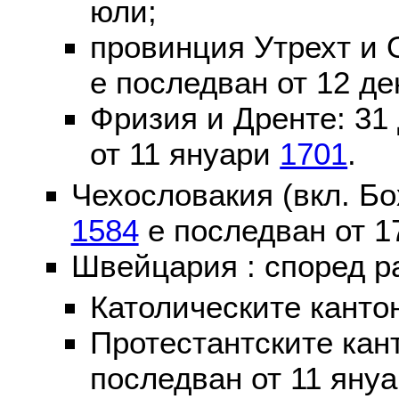
юли;
провинция Утрехт и 
е последван от 12 де
Фризия и Дренте: 31
от 11 януари
1701
.
Чехословакия (вкл. Бо
1584
е последван от 1
Швейцария : според р
Католическите канто
Протестантските кан
последван от 11 яну