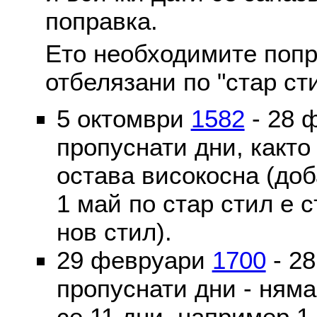
поправка.
Ето необходимите попр
отбелязани по "стар ст
5 октомври
1582
- 28 
пропуснати дни, както
остава високосна (доб
1 май по стар стил е 
нов стил).
29 февруари
1700
- 2
пропуснати дни - ням
се 11 дни, например 1