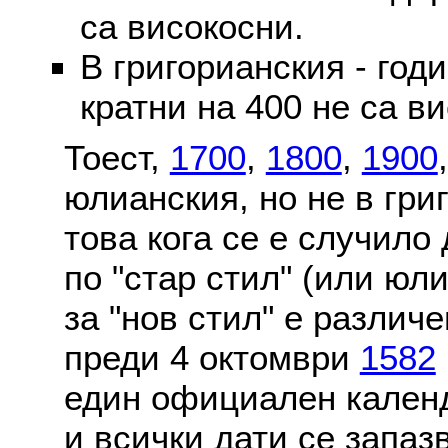
са високосни.
В григорианския - годи
кратни на 400 не са в
Тоест,
1700
,
1800
,
1900
юлианския, но не в гри
това кога се е случило
по "стар стил" (или юл
за "нов стил" е различ
преди 4 октомври
1582
един официален календ
и всички дати се запаз