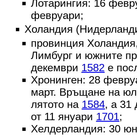
Лотарингия: 16 фев
февруари;
Холандия (Нидерланди
провинция Холандия,
Лимбург и южните пр
декември
1582
е пос
Хронинген: 28 февр
март. Връщане на юл
лятото на
1584
, а 31
от 11 януари
1701
;
Хелдерландия: 30 ю