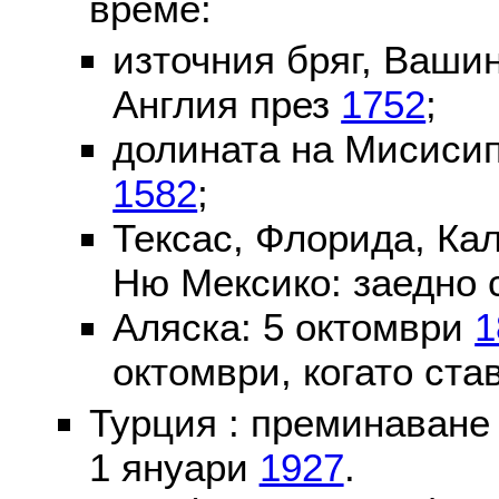
време:
източния бряг, Вашин
Англия през
1752
;
долината на Мисисип
1582
;
Тексас, Флорида, Ка
Ню Мексико: заедно 
Аляска: 5 октомври
1
октомври, когато ста
Турция : преминаване
1 януари
1927
.