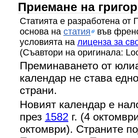
Приемане на григо
Статията е разработена от 
основа на
статия
във френс
условията на
лиценза за св
(Съавтори на оригинала: Lo
Преминаването от юлиа
календар не става едн
страни.
Новият календар е нало
през
1582
г. (4 октомвр
октомври). Страните по