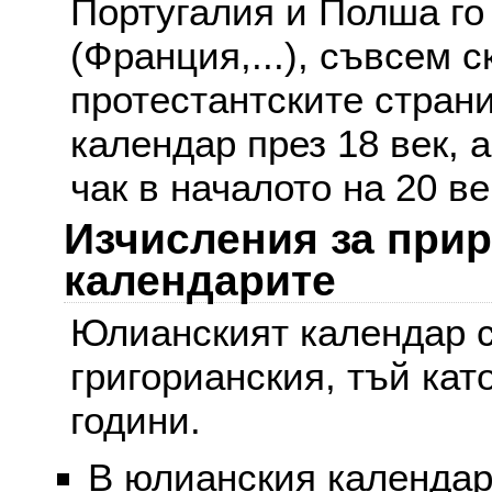
Португалия и Полша го
(Франция,...), съвсем с
протестантските стран
календар през 18 век, 
чак в началото на 20 ве
Изчисления за при
календарите
Юлианският календар с
григорианския, тъй кат
години.
В юлианския календар 