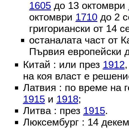
1605
до 13 октомври
октомври
1710
до 2 
григориански от 14 
останалата част от К
Първия европейски д
Китай : или през
1912
на коя власт е решени
Латвия : по време на 
1915
и
1918
;
Литва : през
1915
.
Люксембург : 14 деке