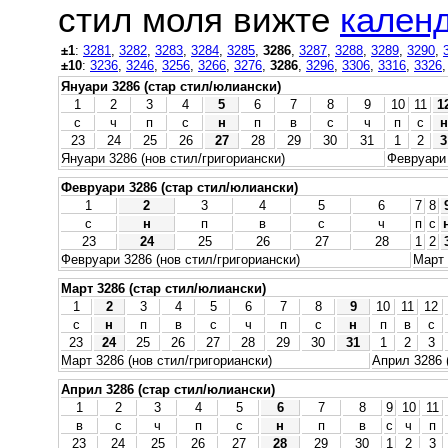
стил моля вижте
календ
±1
:
3281
,
3282
,
3283
,
3284
,
3285
,
3286
,
3287
,
3288
,
3289
,
3290
,
±10
:
3236
,
3246
,
3256
,
3266
,
3276
,
3286
,
3296
,
3306
,
3316
,
3326
Януари 3286 (стар стил/юлиански)
1
2
3
4
5
6
7
8
9
10
11
1
с
ч
п
с
н
п
в
с
ч
п
с
н
23
24
25
26
27
28
29
30
31
1
2
3
Януари 3286 (нов стил/григориански)
Февруари 
Февруари 3286 (стар стил/юлиански)
1
2
3
4
5
6
7
8
с
н
п
в
с
ч
п
с
23
24
25
26
27
28
1
2
Февруари 3286 (нов стил/григориански)
Март 
Март 3286 (стар стил/юлиански)
1
2
3
4
5
6
7
8
9
10
11
12
с
н
п
в
с
ч
п
с
н
п
в
с
23
24
25
26
27
28
29
30
31
1
2
3
Март 3286 (нов стил/григориански)
Април 3286 
Април 3286 (стар стил/юлиански)
1
2
3
4
5
6
7
8
9
10
11
в
с
ч
п
с
н
п
в
с
ч
п
23
24
25
26
27
28
29
30
1
2
3