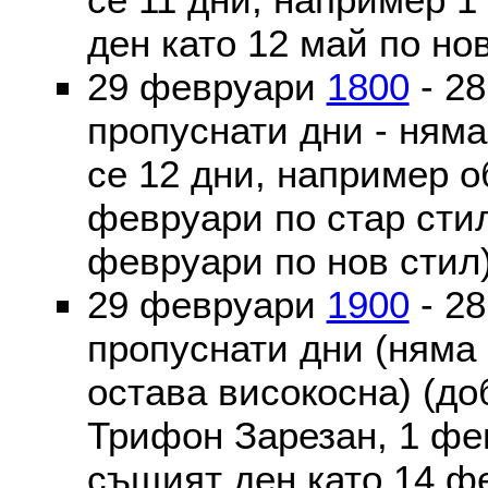
ден като 12 май по но
29 февруари
1800
- 2
пропуснати дни - ням
се 12 дни, например о
февруари по стар стил
февруари по нов стил
29 февруари
1900
- 2
пропуснати дни (няма
остава високосна) (до
Трифон Зарезан, 1 фе
същият ден като 14 ф