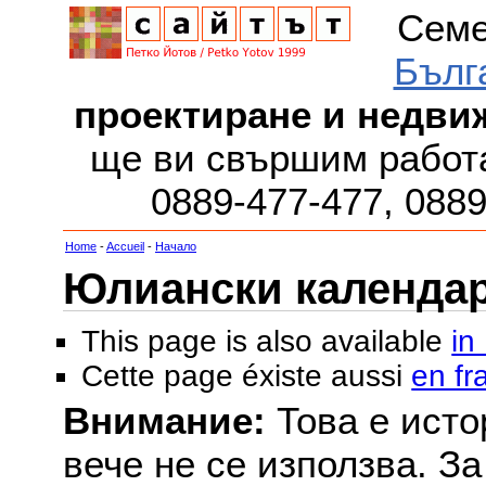
Семе
Бълг
проектиране и недви
ще ви свършим работа
0889-477-477, 088
Home
-
Accueil
-
Начало
Юлиански календар з
This page is also available
in
Cette page éxiste aussi
en fr
Внимание:
Това е исто
вече не се използва. З