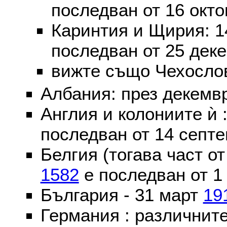
последван от 16 окт
Каринтия и Щирия: 
последван от 25 дек
вижте също Чехослов
Албания: през декем
Англия и колониите ѝ 
последван от 14 септе
Белгия (тогава част о
1582
е последван от 1
България - 31 март
19
Германия : различнит