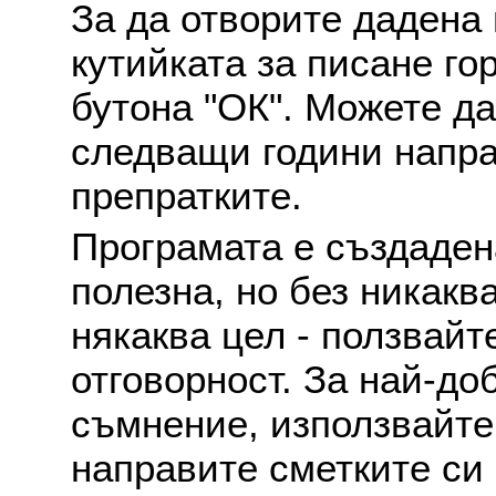
За да отворите дадена 
кутийката за писане го
бутона "ОК". Можете д
следващи години напра
препратките.
Програмата е създаден
полезна, но без никакв
някаква цел - ползвайт
отговорност. За най-до
съмнение, използвайте 
направите сметките си