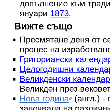
допълнение към тради
януари
1873
.
Вижте също
Пресмятане деня от се
процес на изработван
Григориански календар
Целогодишни календа
Великденски календар
Великден през векове
Нова година
(англ.) -
започвала на различни