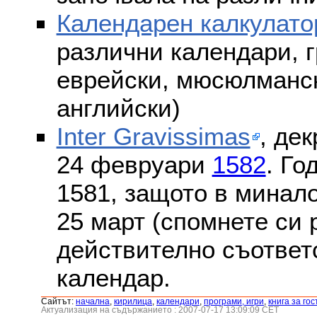
Календарен калкулато
различни календари, г
еврейски, мюсюлмански
английски)
Inter Gravissimas
, дек
24 февруари
1582
. Го
1581, защото в минало
25 март (спомнете си
действително съответс
календар.
Сайтът:
началнa
,
кирилица
,
календари
,
програми, игри
,
книга за гос
Актуализация на съдържанието : 2007-07-17 13:09:09 CET