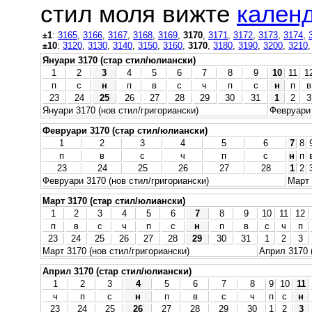
стил моля вижте
календ
±1
:
3165
,
3166
,
3167
,
3168
,
3169
,
3170
,
3171
,
3172
,
3173
,
3174
,
±10
:
3120
,
3130
,
3140
,
3150
,
3160
,
3170
,
3180
,
3190
,
3200
,
3210
Януари 3170 (стар стил/юлиански)
1
2
3
4
5
6
7
8
9
10
11
1
п
с
н
п
в
с
ч
п
с
н
п
в
23
24
25
26
27
28
29
30
31
1
2
3
Януари 3170 (нов стил/григориански)
Февруари 
Февруари 3170 (стар стил/юлиански)
1
2
3
4
5
6
7
8
п
в
с
ч
п
с
н
п
23
24
25
26
27
28
1
2
Февруари 3170 (нов стил/григориански)
Март 
Март 3170 (стар стил/юлиански)
1
2
3
4
5
6
7
8
9
10
11
12
п
в
с
ч
п
с
н
п
в
с
ч
п
23
24
25
26
27
28
29
30
31
1
2
3
Март 3170 (нов стил/григориански)
Април 3170 
Април 3170 (стар стил/юлиански)
1
2
3
4
5
6
7
8
9
10
11
ч
п
с
н
п
в
с
ч
п
с
н
23
24
25
26
27
28
29
30
1
2
3