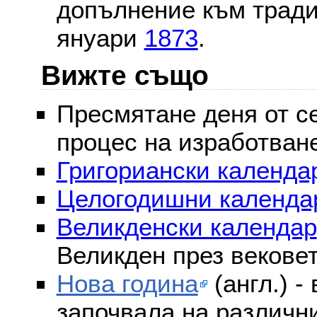
допълнение към тради
януари
1873
.
Вижте също
Пресмятане деня от се
процес на изработван
Григориански календар
Целогодишни календа
Великденски календар
Великден през векове
Нова година
(англ.) -
започвала на различни