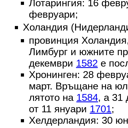
Лотарингия: 16 фев
февруари;
Холандия (Нидерланди
провинция Холандия,
Лимбург и южните пр
декември
1582
е пос
Хронинген: 28 февр
март. Връщане на юл
лятото на
1584
, а 31
от 11 януари
1701
;
Хелдерландия: 30 ю