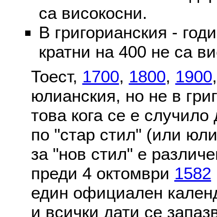
са високосни.
В григорианския - годи
кратни на 400 не са в
Тоест,
1700
,
1800
,
1900
юлианския, но не в гри
това кога се е случило
по "стар стил" (или юл
за "нов стил" е различ
преди 4 октомври
1582
един официален календ
и всички дати се запаз