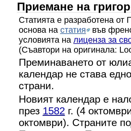
Приемане на григо
Статията е разработена от 
основа на
статия
във френс
условията на
лиценза за св
(Съавтори на оригинала: Lo
Преминаването от юлиа
календар не става едн
страни.
Новият календар е нало
през
1582
г. (4 октомвр
октомври). Страните по