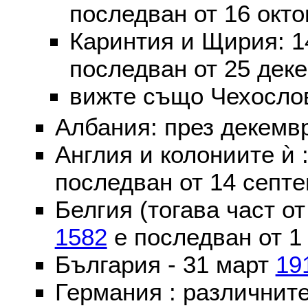
последван от 16 окт
Каринтия и Щирия: 
последван от 25 дек
вижте също Чехослов
Албания: през декем
Англия и колониите ѝ 
последван от 14 септе
Белгия (тогава част о
1582
е последван от 1
България - 31 март
19
Германия : различнит