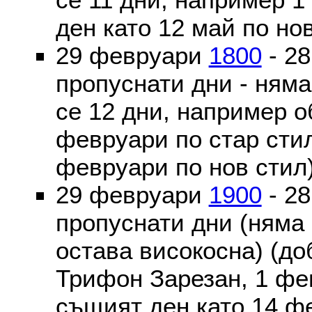
ден като 12 май по но
29 февруари
1800
- 2
пропуснати дни - ням
се 12 дни, например о
февруари по стар стил
февруари по нов стил
29 февруари
1900
- 2
пропуснати дни (няма
остава високосна) (до
Трифон Зарезан, 1 фе
същият ден като 14 ф