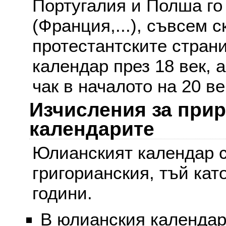
Португалия и Полша го
(Франция,...), съвсем с
протестантските стран
календар през 18 век, 
чак в началото на 20 ве
Изчисления за при
календарите
Юлианският календар с
григорианския, тъй кат
години.
В юлианския календар 