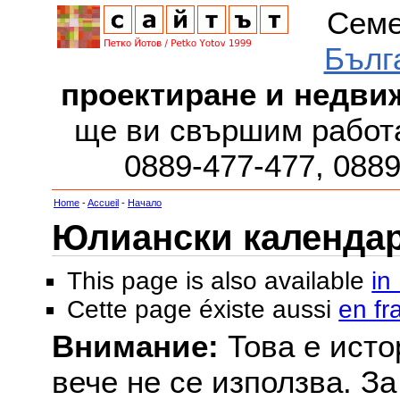
Семе
Бълг
проектиране и недви
ще ви свършим работа
0889-477-477, 088
Home
-
Accueil
-
Начало
Юлиански календар з
This page is also available
in
Cette page éxiste aussi
en fr
Внимание:
Това е исто
вече не се използва. З