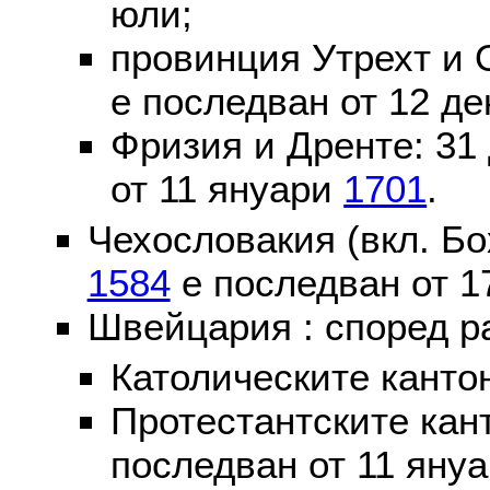
юли;
провинция Утрехт и 
е последван от 12 де
Фризия и Дренте: 31
от 11 януари
1701
.
Чехословакия (вкл. Бо
1584
е последван от 1
Швейцария : според р
Католическите канто
Протестантските кан
последван от 11 яну