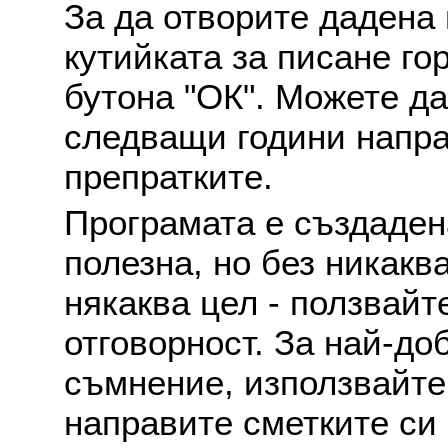
За да отворите дадена 
кутийката за писане го
бутона "ОК". Можете д
следващи години напра
препратките.
Програмата е създаден
полезна, но без никакв
някаква цел - ползвайт
отговорност. За най-до
съмнение, използвайте 
направите сметките си