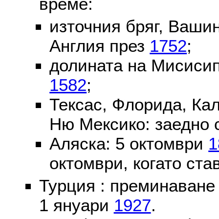
време:
източния бряг, Вашин
Англия през
1752
;
долината на Мисисип
1582
;
Тексас, Флорида, Ка
Ню Мексико: заедно 
Аляска: 5 октомври
1
октомври, когато ста
Турция : преминаване
1 януари
1927
.