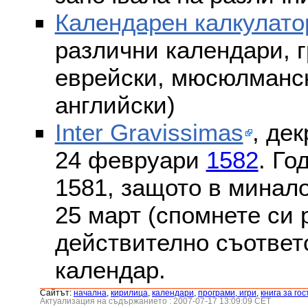
Календарен калкулато
различни календари, г
еврейски, мюсюлмански
английски)
Inter Gravissimas
, дек
24 февруари
1582
. Го
1581, защото в минало
25 март (спомнете си
действително съответс
календар.
Сайтът:
началнa
,
кирилица
,
календари
,
програми, игри
,
книга за гос
Актуализация на съдържанието : 2007-07-17 13:09:09 CET