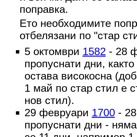
поправка.
Ето необходимите попр
отбелязани по "стар ст
5 октомври
1582
- 28 
пропуснати дни, както
остава високосна (доб
1 май по стар стил е 
нов стил).
29 февруари
1700
- 2
пропуснати дни - ням
се 11 дни, например 1