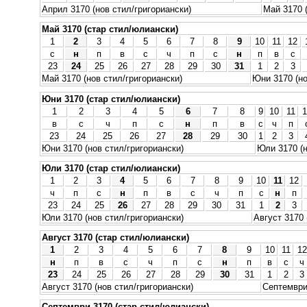
Април 3170 (нов стил/григориански)
Май 3170 
Май 3170 (стар стил/юлиански)
1
2
3
4
5
6
7
8
9
10
11
12
с
н
п
в
с
ч
п
с
н
п
в
с
23
24
25
26
27
28
29
30
31
1
2
3
Май 3170 (нов стил/григориански)
Юни 3170 (но
Юни 3170 (стар стил/юлиански)
1
2
3
4
5
6
7
8
9
10
11
1
в
с
ч
п
с
н
п
в
с
ч
п
23
24
25
26
27
28
29
30
1
2
3
Юни 3170 (нов стил/григориански)
Юли 3170 (н
Юли 3170 (стар стил/юлиански)
1
2
3
4
5
6
7
8
9
10
11
12
ч
п
с
н
п
в
с
ч
п
с
н
п
23
24
25
26
27
28
29
30
31
1
2
3
Юли 3170 (нов стил/григориански)
Август 3170 
Август 3170 (стар стил/юлиански)
1
2
3
4
5
6
7
8
9
10
11
12
н
п
в
с
ч
п
с
н
п
в
с
ч
23
24
25
26
27
28
29
30
31
1
2
3
Август 3170 (нов стил/григориански)
Септември 
Септември 3170 (стар стил/юлиански)