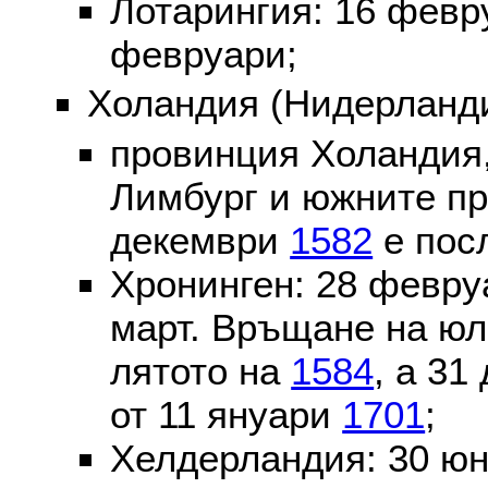
Лотарингия: 16 фев
февруари;
Холандия (Нидерланди
провинция Холандия,
Лимбург и южните пр
декември
1582
е пос
Хронинген: 28 февр
март. Връщане на юл
лятото на
1584
, а 31
от 11 януари
1701
;
Хелдерландия: 30 ю