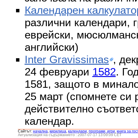
Календарен калкулато
различни календари, г
еврейски, мюсюлмански
английски)
Inter Gravissimas
, дек
24 февруари
1582
. Го
1581, защото в минало
25 март (спомнете си
действително съответс
календар.
Сайтът:
началнa
,
кирилица
,
календари
,
програми, игри
,
книга за гос
Актуализация на съдържанието : 2007-07-17 13:09:09 CET