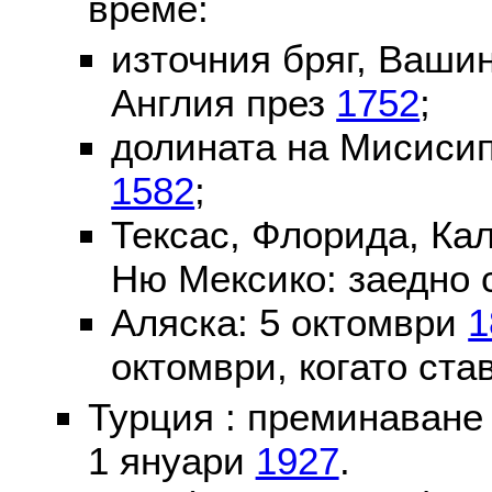
време:
източния бряг, Вашин
Англия през
1752
;
долината на Мисисип
1582
;
Тексас, Флорида, Ка
Ню Мексико: заедно 
Аляска: 5 октомври
1
октомври, когато ста
Турция : преминаване
1 януари
1927
.