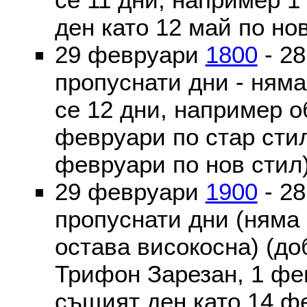
ден като 12 май по но
29 февруари
1800
- 2
пропуснати дни - ням
се 12 дни, например о
февруари по стар стил
февруари по нов стил
29 февруари
1900
- 2
пропуснати дни (няма
остава високосна) (до
Трифон Зарезан, 1 фе
същият ден като 14 ф