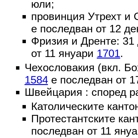
юли;
провинция Утрехт и 
е последван от 12 де
Фризия и Дренте: 31
от 11 януари
1701
.
Чехословакия (вкл. Бо
1584
е последван от 1
Швейцария : според р
Католическите канто
Протестантските кан
последван от 11 яну