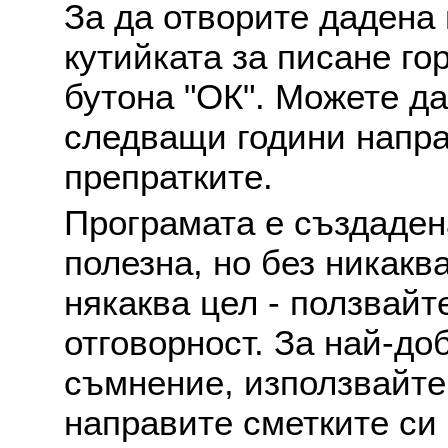
За да отворите дадена 
кутийката за писане го
бутона "ОК". Можете д
следващи години напра
препратките.
Програмата е създаден
полезна, но без никакв
някаква цел - ползвайт
отговорност. За най-до
съмнение, използвайте 
направите сметките си