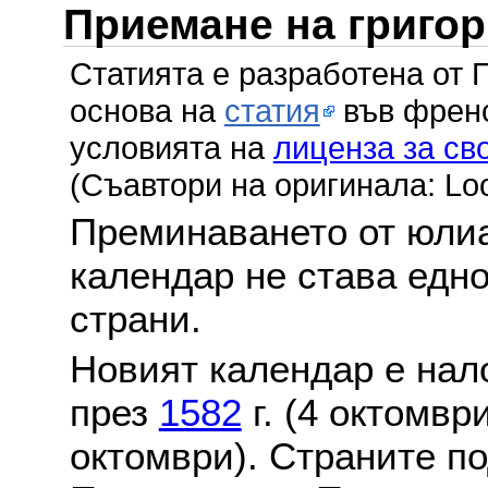
Приемане на григо
Статията е разработена от 
основа на
статия
във френс
условията на
лиценза за св
(Съавтори на оригинала: Lo
Преминаването от юлиа
календар не става едн
страни.
Новият календар е нало
през
1582
г. (4 октомвр
октомври). Страните по