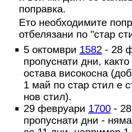
поправка.
Ето необходимите попр
отбелязани по "стар ст
5 октомври
1582
- 28 
пропуснати дни, както
остава високосна (доб
1 май по стар стил е 
нов стил).
29 февруари
1700
- 2
пропуснати дни - ням
се 11 дни, например 1