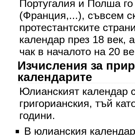
Португалия и Полша го
(Франция,...), съвсем с
протестантските стран
календар през 18 век, 
чак в началото на 20 ве
Изчисления за при
календарите
Юлианският календар с
григорианския, тъй кат
години.
В юлианския календар 