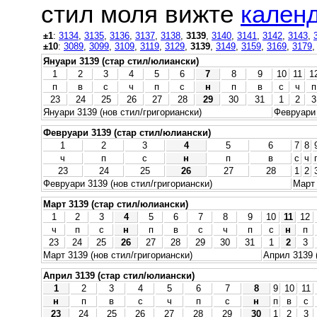
стил моля вижте
календ
±1
:
3134
,
3135
,
3136
,
3137
,
3138
,
3139
,
3140
,
3141
,
3142
,
3143
,
±10
:
3089
,
3099
,
3109
,
3119
,
3129
,
3139
,
3149
,
3159
,
3169
,
3179
Януари 3139 (стар стил/юлиански)
1
2
3
4
5
6
7
8
9
10
11
1
п
в
с
ч
п
с
н
п
в
с
ч
п
23
24
25
26
27
28
29
30
31
1
2
3
Януари 3139 (нов стил/григориански)
Февруари 
Февруари 3139 (стар стил/юлиански)
1
2
3
4
5
6
7
8
ч
п
с
н
п
в
с
ч
23
24
25
26
27
28
1
2
Февруари 3139 (нов стил/григориански)
Март 
Март 3139 (стар стил/юлиански)
1
2
3
4
5
6
7
8
9
10
11
12
ч
п
с
н
п
в
с
ч
п
с
н
п
23
24
25
26
27
28
29
30
31
1
2
3
Март 3139 (нов стил/григориански)
Април 3139 
Април 3139 (стар стил/юлиански)
1
2
3
4
5
6
7
8
9
10
11
н
п
в
с
ч
п
с
н
п
в
с
23
24
25
26
27
28
29
30
1
2
3