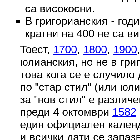
са високосни.
В григорианския - годи
кратни на 400 не са в
Тоест,
1700
,
1800
,
1900
юлианския, но не в гри
това кога се е случило
по "стар стил" (или юл
за "нов стил" е различ
преди 4 октомври
1582
един официален календ
и всички дати се запаз