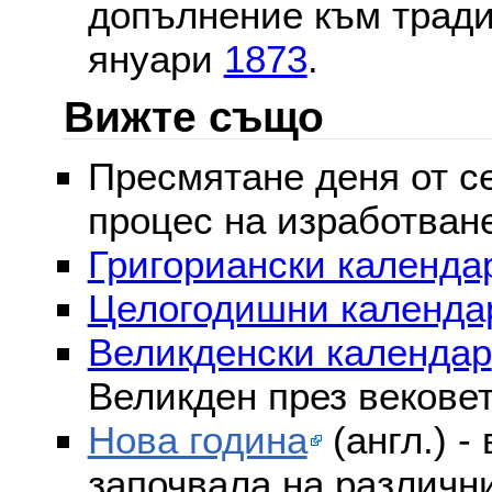
допълнение към тради
януари
1873
.
Вижте също
Пресмятане деня от се
процес на изработван
Григориански календар
Целогодишни календа
Великденски календар
Великден през векове
Нова година
(англ.) -
започвала на различни