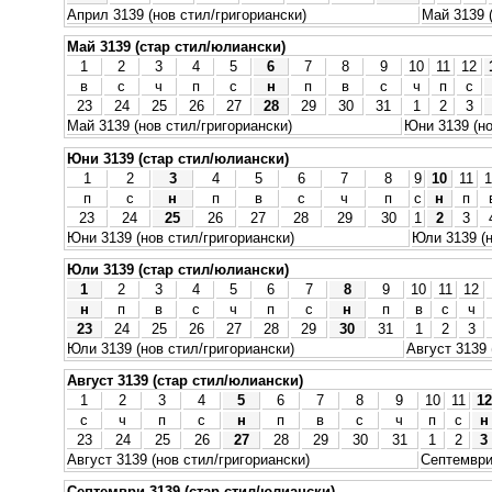
Април 3139 (нов стил/григориански)
Май 3139 
Май 3139 (стар стил/юлиански)
1
2
3
4
5
6
7
8
9
10
11
12
в
с
ч
п
с
н
п
в
с
ч
п
с
23
24
25
26
27
28
29
30
31
1
2
3
Май 3139 (нов стил/григориански)
Юни 3139 (но
Юни 3139 (стар стил/юлиански)
1
2
3
4
5
6
7
8
9
10
11
1
п
с
н
п
в
с
ч
п
с
н
п
23
24
25
26
27
28
29
30
1
2
3
Юни 3139 (нов стил/григориански)
Юли 3139 (н
Юли 3139 (стар стил/юлиански)
1
2
3
4
5
6
7
8
9
10
11
12
н
п
в
с
ч
п
с
н
п
в
с
ч
23
24
25
26
27
28
29
30
31
1
2
3
Юли 3139 (нов стил/григориански)
Август 3139 
Август 3139 (стар стил/юлиански)
1
2
3
4
5
6
7
8
9
10
11
12
с
ч
п
с
н
п
в
с
ч
п
с
н
23
24
25
26
27
28
29
30
31
1
2
3
Август 3139 (нов стил/григориански)
Септември 
Септември 3139 (стар стил/юлиански)