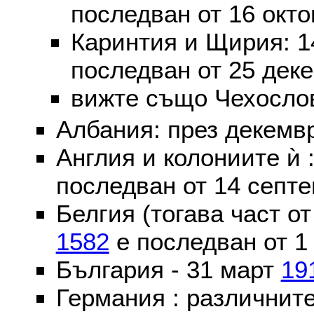
последван от 16 окт
Каринтия и Щирия: 
последван от 25 дек
вижте също Чехослов
Албания: през декем
Англия и колониите ѝ 
последван от 14 септе
Белгия (тогава част о
1582
е последван от 1
България - 31 март
19
Германия : различнит