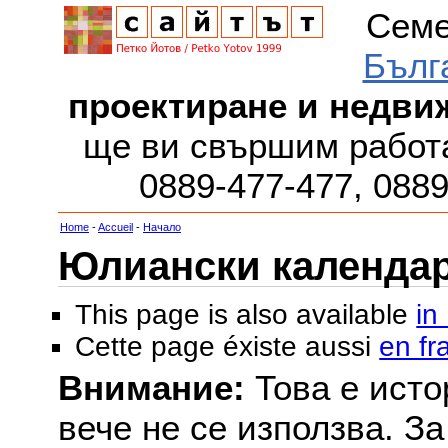
Семе
Бълг
проектиране и недви
ще ви свършим работа
0889-477-477, 088
Home
-
Accueil
-
Начало
Юлиански календар з
This page is also available
in
Cette page éxiste aussi
en fr
Внимание:
Това е исто
вече не се използва. З