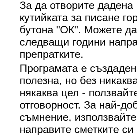
За да отворите дадена 
кутийката за писане го
бутона "ОК". Можете д
следващи години напра
препратките.
Програмата е създаден
полезна, но без никакв
някаква цел - ползвайт
отговорност. За най-до
съмнение, използвайте 
направите сметките си