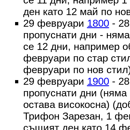
ден като 12 май по но
29 февруари
1800
- 2
пропуснати дни - ням
се 12 дни, например о
февруари по стар стил
февруари по нов стил
29 февруари
1900
- 2
пропуснати дни (няма
остава високосна) (до
Трифон Зарезан, 1 фе
същият ден като 14 ф