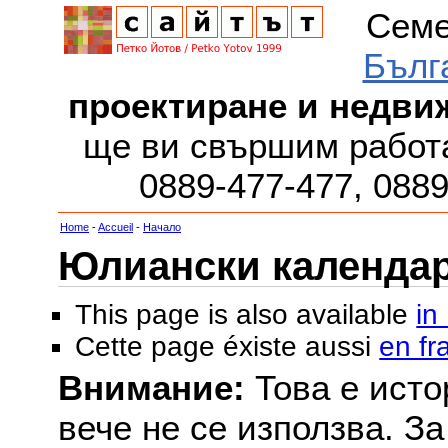
Семе
Бълг
проектиране и недви
ще ви свършим работа
0889-477-477, 088
Home
-
Accueil
-
Начало
Юлиански календар з
This page is also available
in
Cette page éxiste aussi
en fr
Внимание:
Това е исто
вече не се използва. З