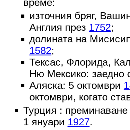
време:
източния бряг, Вашин
Англия през
1752
;
долината на Мисисип
1582
;
Тексас, Флорида, Ка
Ню Мексико: заедно 
Аляска: 5 октомври
1
октомври, когато ста
Турция : преминаване
1 януари
1927
.