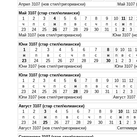
Април 3107 (нов стил/григориански)
Май 3107 
Май 3107 (стар стил/юлиански)
1
2
3
4
5
6
7
8
9
10
11
12
ч
п
с
н
п
в
с
ч
п
с
н
п
23
24
25
26
27
28
29
30
31
1
2
3
Май 3107 (нов стил/григориански)
Юни 3107 (но
Юни 3107 (стар стил/юлиански)
1
2
3
4
5
6
7
8
9
10
11
1
н
п
в
с
ч
п
с
н
п
в
с
23
24
25
26
27
28
29
30
1
2
3
Юни 3107 (нов стил/григориански)
Юли 3107 (н
Юли 3107 (стар стил/юлиански)
1
2
3
4
5
6
7
8
9
10
11
12
в
с
ч
п
с
н
п
в
с
ч
п
с
23
24
25
26
27
28
29
30
31
1
2
3
Юли 3107 (нов стил/григориански)
Август 3107 
Август 3107 (стар стил/юлиански)
1
2
3
4
5
6
7
8
9
10
11
12
п
с
н
п
в
с
ч
п
с
н
п
в
23
24
25
26
27
28
29
30
31
1
2
3
Август 3107 (нов стил/григориански)
Септември 
Септември 3107 (стар стил/юлиански)