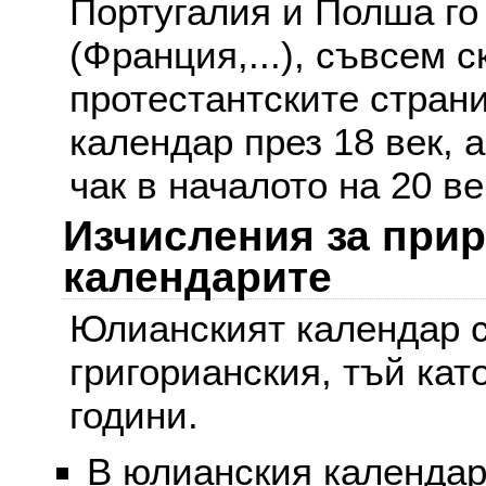
Португалия и Полша го
(Франция,...), съвсем с
протестантските стран
календар през 18 век, 
чак в началото на 20 ве
Изчисления за при
календарите
Юлианският календар с
григорианския, тъй кат
години.
В юлианския календар 