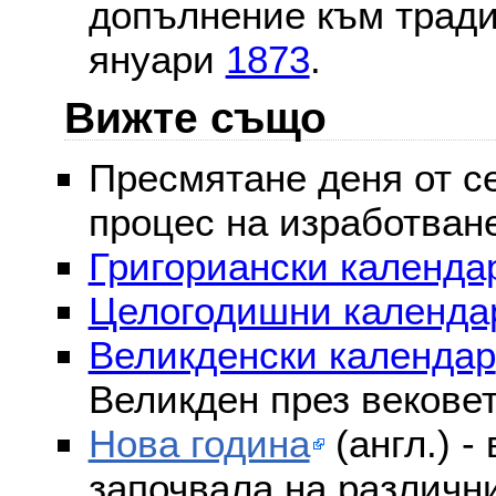
допълнение към тради
януари
1873
.
Вижте също
Пресмятане деня от се
процес на изработван
Григориански календар
Целогодишни календа
Великденски календар
Великден през векове
Нова година
(англ.) -
започвала на различни