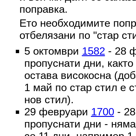
поправка.
Ето необходимите попр
отбелязани по "стар ст
5 октомври
1582
- 28 
пропуснати дни, както
остава високосна (доб
1 май по стар стил е 
нов стил).
29 февруари
1700
- 2
пропуснати дни - ням
се 11 дни, например 1