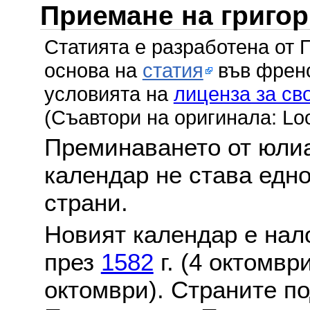
Приемане на григо
Статията е разработена от 
основа на
статия
във френс
условията на
лиценза за св
(Съавтори на оригинала: Lo
Преминаването от юлиа
календар не става едн
страни.
Новият календар е нало
през
1582
г. (4 октомвр
октомври). Страните по