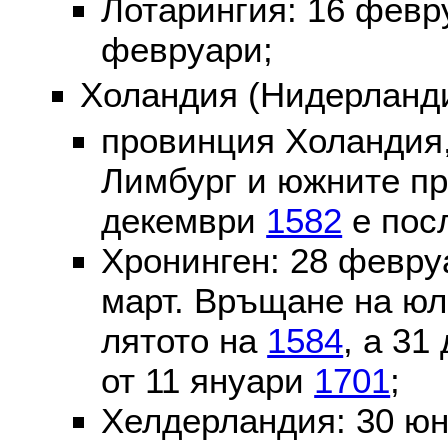
Лотарингия: 16 фев
февруари;
Холандия (Нидерланди
провинция Холандия,
Лимбург и южните пр
декември
1582
е пос
Хронинген: 28 февр
март. Връщане на юл
лятото на
1584
, а 31
от 11 януари
1701
;
Хелдерландия: 30 ю