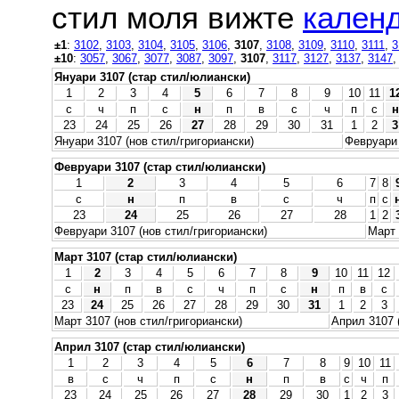
стил моля вижте
календ
±1
:
3102
,
3103
,
3104
,
3105
,
3106
,
3107
,
3108
,
3109
,
3110
,
3111
,
3
±10
:
3057
,
3067
,
3077
,
3087
,
3097
,
3107
,
3117
,
3127
,
3137
,
3147
Януари 3107 (стар стил/юлиански)
1
2
3
4
5
6
7
8
9
10
11
1
с
ч
п
с
н
п
в
с
ч
п
с
н
23
24
25
26
27
28
29
30
31
1
2
3
Януари 3107 (нов стил/григориански)
Февруари 
Февруари 3107 (стар стил/юлиански)
1
2
3
4
5
6
7
8
с
н
п
в
с
ч
п
с
23
24
25
26
27
28
1
2
Февруари 3107 (нов стил/григориански)
Март 
Март 3107 (стар стил/юлиански)
1
2
3
4
5
6
7
8
9
10
11
12
с
н
п
в
с
ч
п
с
н
п
в
с
23
24
25
26
27
28
29
30
31
1
2
3
Март 3107 (нов стил/григориански)
Април 3107 
Април 3107 (стар стил/юлиански)
1
2
3
4
5
6
7
8
9
10
11
в
с
ч
п
с
н
п
в
с
ч
п
23
24
25
26
27
28
29
30
1
2
3