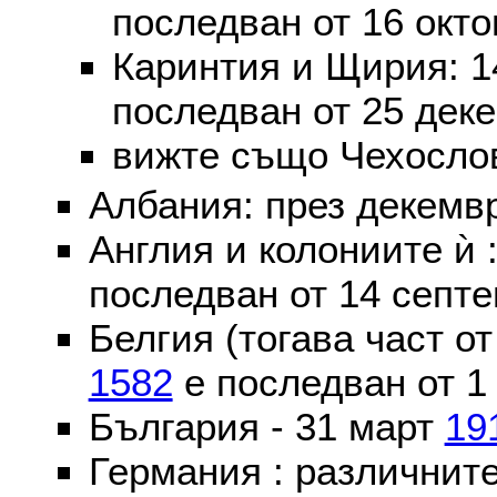
последван от 16 окт
Каринтия и Щирия: 
последван от 25 дек
вижте също Чехослов
Албания: през декем
Англия и колониите ѝ 
последван от 14 септе
Белгия (тогава част о
1582
е последван от 1
България - 31 март
19
Германия : различнит