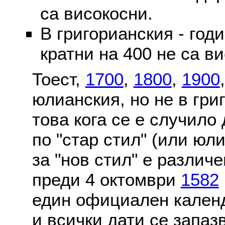
са високосни.
В григорианския - годи
кратни на 400 не са в
Тоест,
1700
,
1800
,
1900
юлианския, но не в гри
това кога се е случило
по "стар стил" (или юл
за "нов стил" е различ
преди 4 октомври
1582
един официален календ
и всички дати се запаз