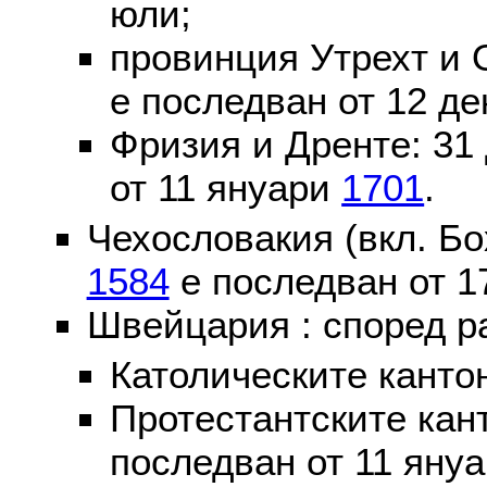
юли;
провинция Утрехт и 
е последван от 12 де
Фризия и Дренте: 31
от 11 януари
1701
.
Чехословакия (вкл. Бо
1584
е последван от 1
Швейцария : според р
Католическите канто
Протестантските кан
последван от 11 яну