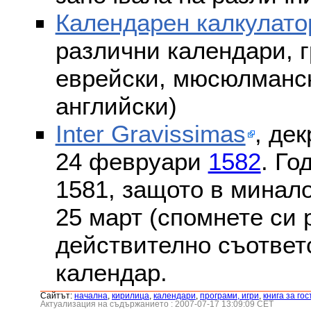
Календарен калкулато
различни календари, г
еврейски, мюсюлмански
английски)
Inter Gravissimas
, дек
24 февруари
1582
. Го
1581, защото в минало
25 март (спомнете си
действително съответс
календар.
Сайтът:
началнa
,
кирилица
,
календари
,
програми, игри
,
книга за гос
Актуализация на съдържанието : 2007-07-17 13:09:09 CET