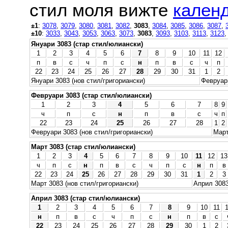
стил моля вижте
календ
±1
:
3078
,
3079
,
3080
,
3081
,
3082
,
3083
,
3084
,
3085
,
3086
,
3087
,
±10
:
3033
,
3043
,
3053
,
3063
,
3073
,
3083
,
3093
,
3103
,
3113
,
3123
Януари 3083 (стар стил/юлиански)
1
2
3
4
5
6
7
8
9
10
11
12
п
в
с
ч
п
с
н
п
в
с
ч
п
22
23
24
25
26
27
28
29
30
31
1
2
Януари 3083 (нов стил/григориански)
Февруари
Февруари 3083 (стар стил/юлиански)
1
2
3
4
5
6
7
8
9
ч
п
с
н
п
в
с
ч
п
22
23
24
25
26
27
28
1
2
Февруари 3083 (нов стил/григориански)
Март
Март 3083 (стар стил/юлиански)
1
2
3
4
5
6
7
8
9
10
11
12
13
ч
п
с
н
п
в
с
ч
п
с
н
п
в
22
23
24
25
26
27
28
29
30
31
1
2
3
Март 3083 (нов стил/григориански)
Април 3083
Април 3083 (стар стил/юлиански)
1
2
3
4
5
6
7
8
9
10
11
н
п
в
с
ч
п
с
н
п
в
с
22
23
24
25
26
27
28
29
30
1
2