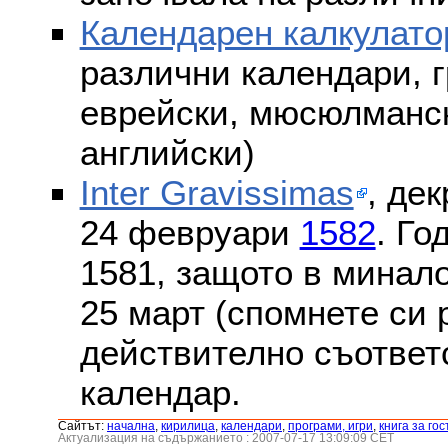
Календарен калкулато
различни календари, г
еврейски, мюсюлмански
английски)
Inter Gravissimas
, дек
24 февруари
1582
. Го
1581, защото в минало
25 март (спомнете си
действително съответс
календар.
Сайтът:
началнa
,
кирилица
,
календари
,
програми, игри
,
книга за гос
Актуализация на съдържанието : 2007-07-17 13:09:09 CET