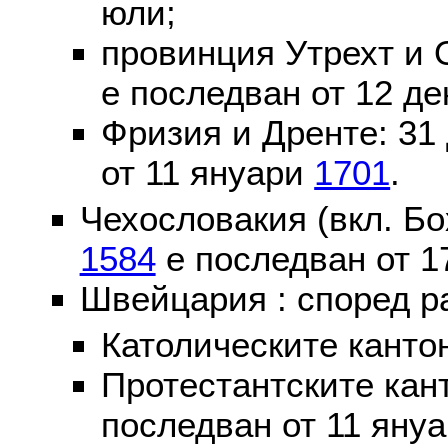
юли;
провинция Утрехт и 
е последван от 12 де
Фризия и Дренте: 31
от 11 януари
1701
.
Чехословакия (вкл. Бо
1584
е последван от 1
Швейцария : според р
Католическите канто
Протестантските кан
последван от 11 яну