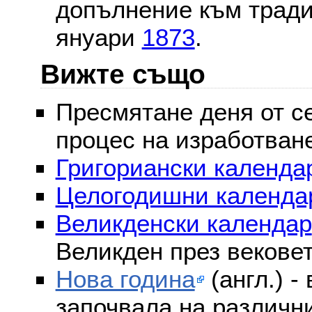
допълнение към тради
януари
1873
.
Вижте също
Пресмятане деня от се
процес на изработван
Григориански календар
Целогодишни календа
Великденски календар
Великден през векове
Нова година
(англ.) -
започвала на различни