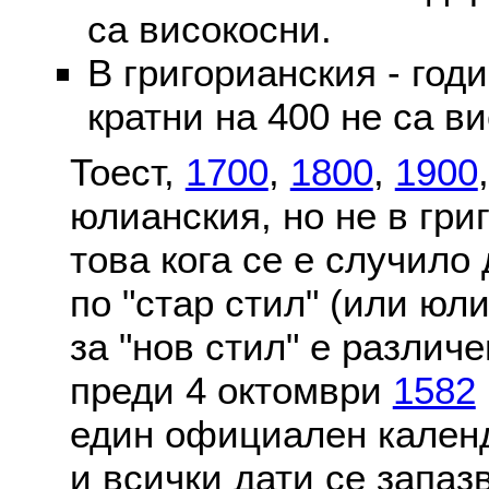
са високосни.
В григорианския - годи
кратни на 400 не са в
Тоест,
1700
,
1800
,
1900
юлианския, но не в гри
това кога се е случило
по "стар стил" (или юл
за "нов стил" е различ
преди 4 октомври
1582
един официален календ
и всички дати се запаз