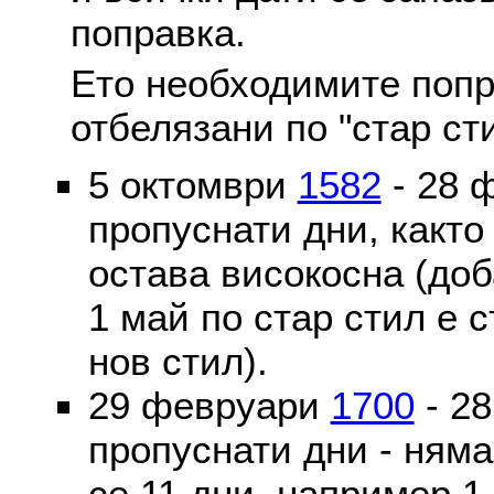
поправка.
Ето необходимите попр
отбелязани по "стар ст
5 октомври
1582
- 28 
пропуснати дни, както
остава високосна (доб
1 май по стар стил е 
нов стил).
29 февруари
1700
- 2
пропуснати дни - ням
се 11 дни, например 1