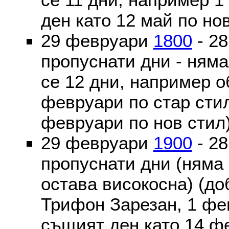
ден като 12 май по но
29 февруари
1800
- 2
пропуснати дни - ням
се 12 дни, например о
февруари по стар стил
февруари по нов стил
29 февруари
1900
- 2
пропуснати дни (няма
остава високосна) (до
Трифон Зарезан, 1 фе
същият ден като 14 ф