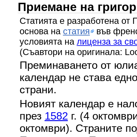
Приемане на григо
Статията е разработена от 
основа на
статия
във френс
условията на
лиценза за св
(Съавтори на оригинала: Lo
Преминаването от юлиа
календар не става едн
страни.
Новият календар е нало
през
1582
г. (4 октомвр
октомври). Страните по