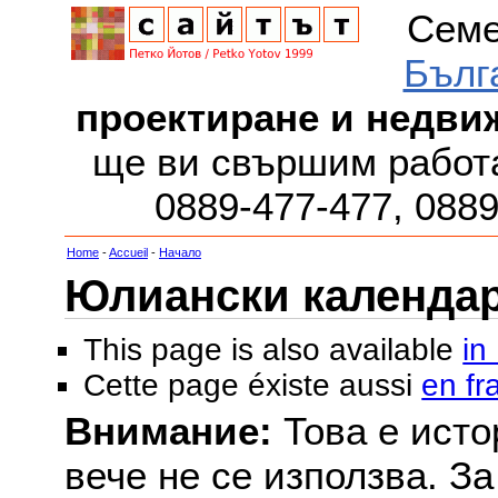
Семе
Бълг
проектиране и недви
ще ви свършим работа
0889-477-477, 088
Home
-
Accueil
-
Начало
Юлиански календар з
This page is also available
in
Cette page éxiste aussi
en fr
Внимание:
Това е исто
вече не се използва. З