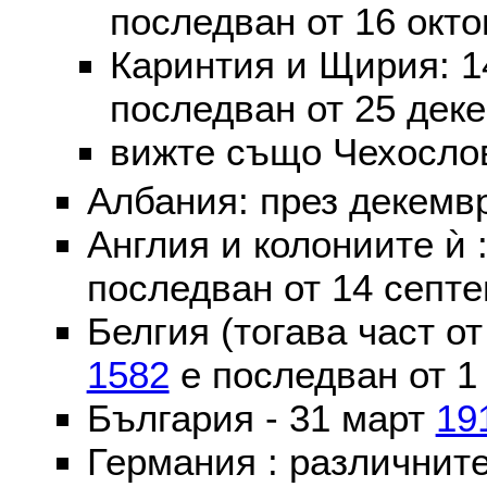
последван от 16 окт
Каринтия и Щирия: 
последван от 25 дек
вижте също Чехослов
Албания: през декем
Англия и колониите ѝ 
последван от 14 септе
Белгия (тогава част о
1582
е последван от 1
България - 31 март
19
Германия : различнит