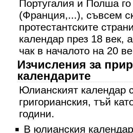
Португалия и Полша го
(Франция,...), съвсем с
протестантските стран
календар през 18 век, 
чак в началото на 20 ве
Изчисления за при
календарите
Юлианският календар с
григорианския, тъй кат
години.
В юлианския календар 