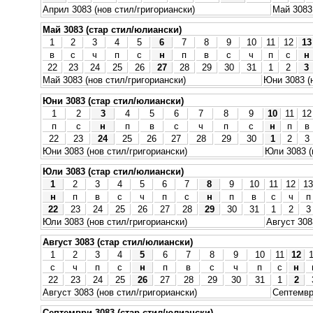
Април 3083 (нов стил/григориански)
Май 3083 
Май 3083 (стар стил/юлиански)
1
2
3
4
5
6
7
8
9
10
11
12
13
в
с
ч
п
с
н
п
в
с
ч
п
с
н
22
23
24
25
26
27
28
29
30
31
1
2
3
Май 3083 (нов стил/григориански)
Юни 3083 (
Юни 3083 (стар стил/юлиански)
1
2
3
4
5
6
7
8
9
10
11
12
п
с
н
п
в
с
ч
п
с
н
п
в
22
23
24
25
26
27
28
29
30
1
2
3
Юни 3083 (нов стил/григориански)
Юли 3083 (
Юли 3083 (стар стил/юлиански)
1
2
3
4
5
6
7
8
9
10
11
12
13
н
п
в
с
ч
п
с
н
п
в
с
ч
п
22
23
24
25
26
27
28
29
30
31
1
2
3
Юли 3083 (нов стил/григориански)
Август 308
Август 3083 (стар стил/юлиански)
1
2
3
4
5
6
7
8
9
10
11
12
с
ч
п
с
н
п
в
с
ч
п
с
н
22
23
24
25
26
27
28
29
30
31
1
2
Август 3083 (нов стил/григориански)
Септемвр
Септември 3083 (стар стил/юлиански)