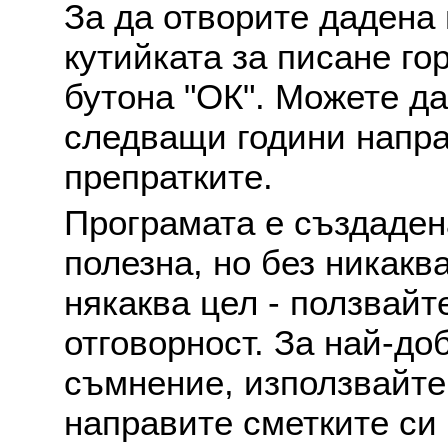
За да отворите дадена 
кутийката за писане го
бутона "ОК". Можете д
следващи години напра
препратките.
Програмата е създаден
полезна, но без никакв
някаква цел - ползвайт
отговорност. За най-до
съмнение, използвайте 
направите сметките си