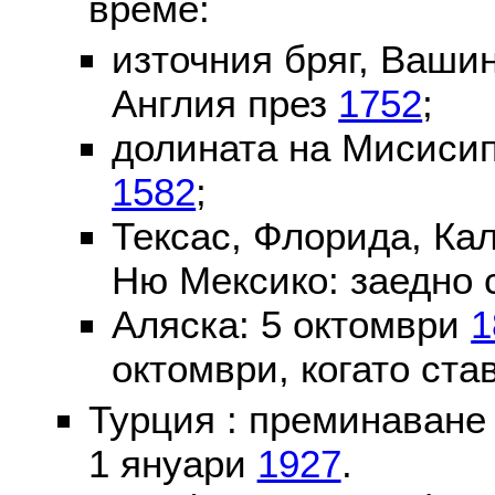
време:
източния бряг, Вашин
Англия през
1752
;
долината на Мисисип
1582
;
Тексас, Флорида, Ка
Ню Мексико: заедно 
Аляска: 5 октомври
1
октомври, когато ста
Турция : преминаване
1 януари
1927
.