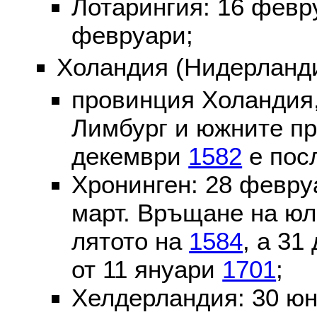
Лотарингия: 16 фев
февруари;
Холандия (Нидерланди
провинция Холандия,
Лимбург и южните пр
декември
1582
е пос
Хронинген: 28 февр
март. Връщане на юл
лятото на
1584
, а 31
от 11 януари
1701
;
Хелдерландия: 30 ю