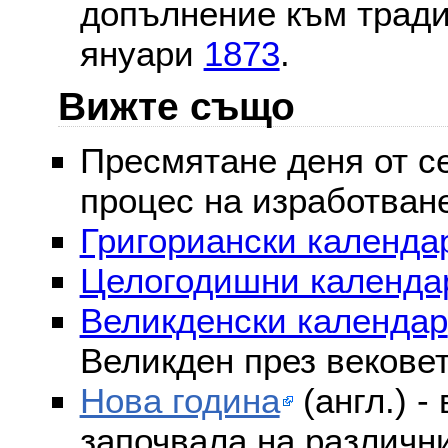
допълнение към тради
януари
1873
.
Вижте също
Пресмятане деня от се
процес на изработван
Григориански календар
Целогодишни календа
Великденски календар
Великден през векове
Нова година
(англ.) -
започвала на различни