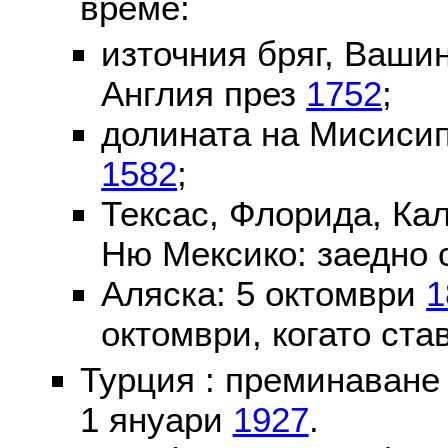
време:
източния бряг, Вашин
Англия през
1752
;
долината на Мисисип
1582
;
Тексас, Флорида, Ка
Ню Мексико: заедно 
Аляска: 5 октомври
1
октомври, когато ста
Турция : преминаване
1 януари
1927
.