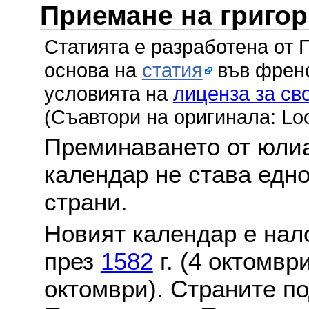
Приемане на григо
Статията е разработена от 
основа на
статия
във френс
условията на
лиценза за св
(Съавтори на оригинала: Lo
Преминаването от юлиа
календар не става едн
страни.
Новият календар е нало
през
1582
г. (4 октомвр
октомври). Страните по