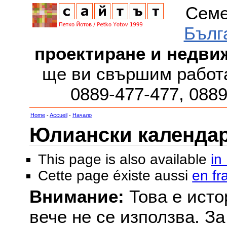
Семе
Бълг
проектиране и недви
ще ви свършим работа
0889-477-477, 088
Home
-
Accueil
-
Начало
Юлиански календар з
This page is also available
in
Cette page éxiste aussi
en fr
Внимание:
Това е исто
вече не се използва. З