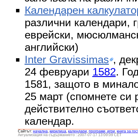
Календарен калкулато
различни календари, г
еврейски, мюсюлмански
английски)
Inter Gravissimas
, дек
24 февруари
1582
. Го
1581, защото в минало
25 март (спомнете си
действително съответс
календар.
Сайтът:
началнa
,
кирилица
,
календари
,
програми, игри
,
книга за гос
Актуализация на съдържанието : 2007-07-17 13:09:09 CET