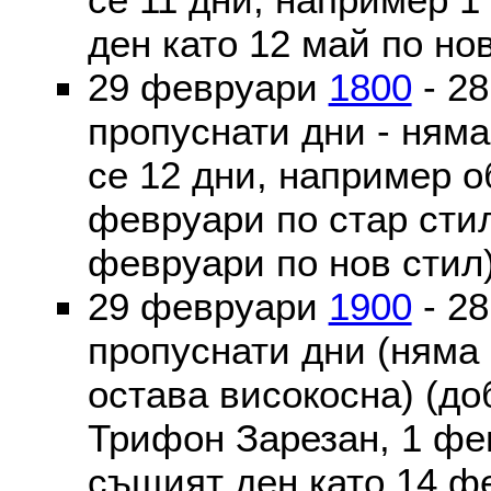
ден като 12 май по но
29 февруари
1800
- 2
пропуснати дни - ням
се 12 дни, например о
февруари по стар стил
февруари по нов стил
29 февруари
1900
- 2
пропуснати дни (няма
остава високосна) (до
Трифон Зарезан, 1 фе
същият ден като 14 ф