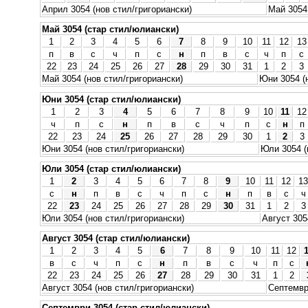
Април 3054 (нов стил/григориански)
Май 3054 
Май 3054 (стар стил/юлиански)
1
2
3
4
5
6
7
8
9
10
11
12
13
п
в
с
ч
п
с
н
п
в
с
ч
п
с
22
23
24
25
26
27
28
29
30
31
1
2
3
Май 3054 (нов стил/григориански)
Юни 3054 (
Юни 3054 (стар стил/юлиански)
1
2
3
4
5
6
7
8
9
10
11
12
ч
п
с
н
п
в
с
ч
п
с
н
п
22
23
24
25
26
27
28
29
30
1
2
3
Юни 3054 (нов стил/григориански)
Юли 3054 (
Юли 3054 (стар стил/юлиански)
1
2
3
4
5
6
7
8
9
10
11
12
13
с
н
п
в
с
ч
п
с
н
п
в
с
ч
22
23
24
25
26
27
28
29
30
31
1
2
3
Юли 3054 (нов стил/григориански)
Август 305
Август 3054 (стар стил/юлиански)
1
2
3
4
5
6
7
8
9
10
11
12
в
с
ч
п
с
н
п
в
с
ч
п
с
22
23
24
25
26
27
28
29
30
31
1
2
Август 3054 (нов стил/григориански)
Септемвр
Септември 3054 (стар стил/юлиански)