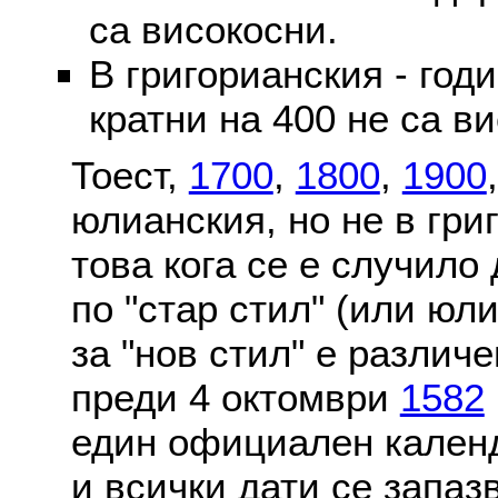
са високосни.
В григорианския - годи
кратни на 400 не са в
Тоест,
1700
,
1800
,
1900
юлианския, но не в гри
това кога се е случило
по "стар стил" (или юл
за "нов стил" е различ
преди 4 октомври
1582
един официален календ
и всички дати се запаз