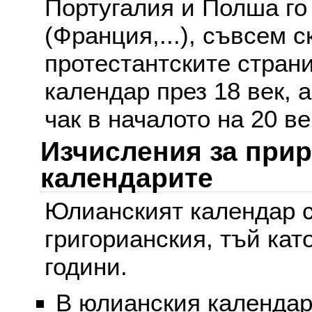
Португалия и Полша го
(Франция,...), съвсем с
протестантските стран
календар през 18 век, 
чак в началото на 20 ве
Изчисления за при
календарите
Юлианският календар с
григорианския, тъй кат
години.
В юлианския календар 