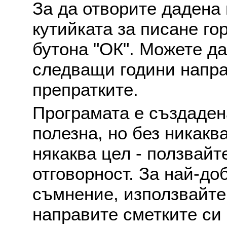
За да отворите дадена 
кутийката за писане го
бутона "ОК". Можете д
следващи години напра
препратките.
Програмата е създаден
полезна, но без никакв
някаква цел - ползвайт
отговорност. За най-до
съмнение, използвайте 
направите сметките си