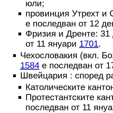
юли;
провинция Утрехт и 
е последван от 12 де
Фризия и Дренте: 31
от 11 януари
1701
.
Чехословакия (вкл. Бо
1584
е последван от 1
Швейцария : според р
Католическите канто
Протестантските кан
последван от 11 яну