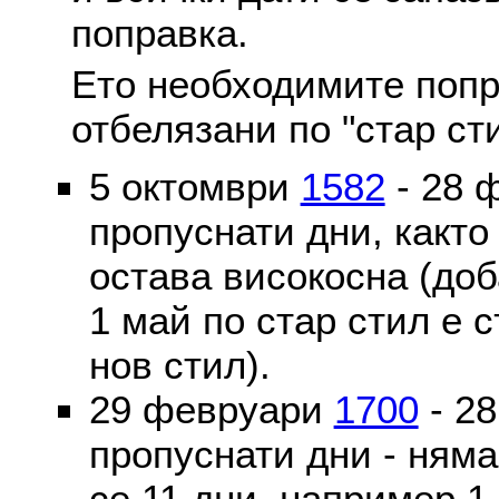
поправка.
Ето необходимите попр
отбелязани по "стар ст
5 октомври
1582
- 28 
пропуснати дни, както
остава високосна (доб
1 май по стар стил е 
нов стил).
29 февруари
1700
- 2
пропуснати дни - ням
се 11 дни, например 1