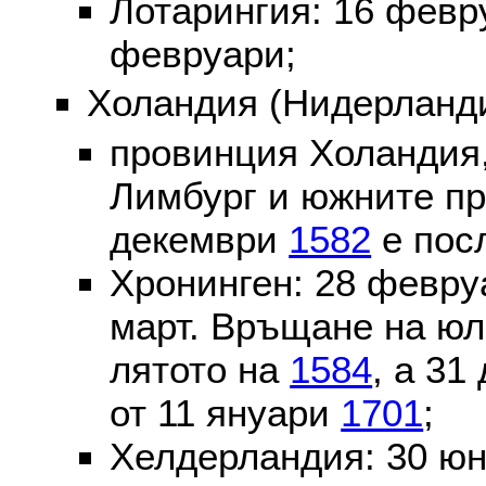
Лотарингия: 16 фев
февруари;
Холандия (Нидерланди
провинция Холандия,
Лимбург и южните пр
декември
1582
е пос
Хронинген: 28 февр
март. Връщане на юл
лятото на
1584
, а 31
от 11 януари
1701
;
Хелдерландия: 30 ю