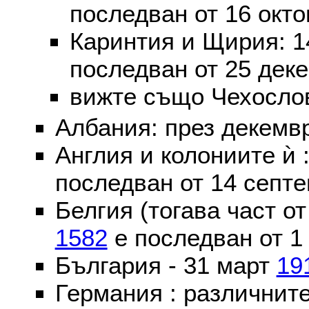
последван от 16 окт
Каринтия и Щирия: 
последван от 25 дек
вижте също Чехослов
Албания: през декем
Англия и колониите ѝ 
последван от 14 септе
Белгия (тогава част о
1582
е последван от 1
България - 31 март
19
Германия : различнит