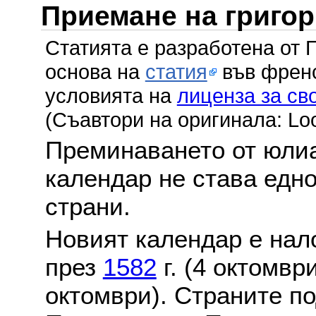
Приемане на григо
Статията е разработена от 
основа на
статия
във френс
условията на
лиценза за св
(Съавтори на оригинала: Lo
Преминаването от юлиа
календар не става едн
страни.
Новият календар е нало
през
1582
г. (4 октомвр
октомври). Страните по