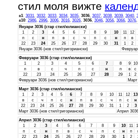
стил моля вижте
календ
±1
:
3031
,
3032
,
3033
,
3034
,
3035
,
3036
,
3037
,
3038
,
3039
,
3040
,
±10
:
2986
,
2996
,
3006
,
3016
,
3026
,
3036
,
3046
,
3056
,
3066
,
3076
Януари 3036 (стар стил/юлиански)
1
2
3
4
5
6
7
8
9
10
11
12
п
с
н
п
в
с
ч
п
с
н
п
в
22
23
24
25
26
27
28
29
30
31
1
2
Януари 3036 (нов стил/григориански)
Февруари
Февруари 3036 (стар стил/юлиански)
1
2
3
4
5
6
7
8
9
10
п
в
с
ч
п
с
н
п
в
с
22
23
24
25
26
27
28
29
1
2
Февруари 3036 (нов стил/григориански)
Март 
Март 3036 (стар стил/юлиански)
1
2
3
4
5
6
7
8
9
10
11
12
13
в
с
ч
п
с
н
п
в
с
ч
п
с
н
22
23
24
25
26
27
28
29
30
31
1
2
3
Март 3036 (нов стил/григориански)
Април 3036
Април 3036 (стар стил/юлиански)
1
2
3
4
5
6
7
8
9
10
11
п
с
н
п
в
с
ч
п
с
н
п
22
23
24
25
26
27
28
29
30
1
2