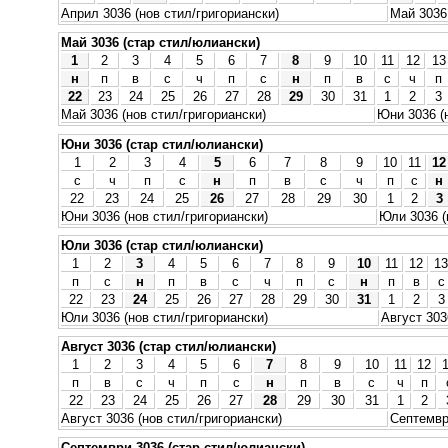
Април 3036 (нов стил/григориански)
Май 3036 
Май 3036 (стар стил/юлиански)
1
2
3
4
5
6
7
8
9
10
11
12
13
н
п
в
с
ч
п
с
н
п
в
с
ч
п
22
23
24
25
26
27
28
29
30
31
1
2
3
Май 3036 (нов стил/григориански)
Юни 3036 (
Юни 3036 (стар стил/юлиански)
1
2
3
4
5
6
7
8
9
10
11
12
с
ч
п
с
н
п
в
с
ч
п
с
н
22
23
24
25
26
27
28
29
30
1
2
3
Юни 3036 (нов стил/григориански)
Юли 3036 (
Юли 3036 (стар стил/юлиански)
1
2
3
4
5
6
7
8
9
10
11
12
13
п
с
н
п
в
с
ч
п
с
н
п
в
с
22
23
24
25
26
27
28
29
30
31
1
2
3
Юли 3036 (нов стил/григориански)
Август 303
Август 3036 (стар стил/юлиански)
1
2
3
4
5
6
7
8
9
10
11
12
п
в
с
ч
п
с
н
п
в
с
ч
п
22
23
24
25
26
27
28
29
30
31
1
2
Август 3036 (нов стил/григориански)
Септемвр
Септември 3036 (стар стил/юлиански)