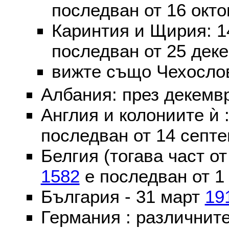
последван от 16 окт
Каринтия и Щирия: 
последван от 25 дек
вижте също Чехослов
Албания: през декем
Англия и колониите ѝ 
последван от 14 септе
Белгия (тогава част о
1582
е последван от 1
България - 31 март
19
Германия : различнит