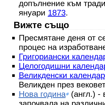
допълнение към тради
януари
1873
.
Вижте също
Пресмятане деня от се
процес на изработван
Григориански календар
Целогодишни календа
Великденски календар
Великден през векове
Нова година
(англ.) -
започвала на различни