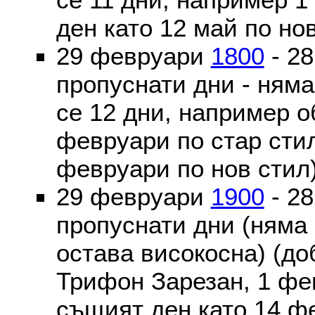
ден като 12 май по но
29 февруари
1800
- 2
пропуснати дни - ням
се 12 дни, например о
февруари по стар стил
февруари по нов стил
29 февруари
1900
- 2
пропуснати дни (няма
остава високосна) (до
Трифон Зарезан, 1 фе
същият ден като 14 ф