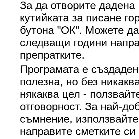
За да отворите дадена 
кутийката за писане го
бутона "ОК". Можете д
следващи години напра
препратките.
Програмата е създаден
полезна, но без никакв
някаква цел - ползвайт
отговорност. За най-до
съмнение, използвайте 
направите сметките си