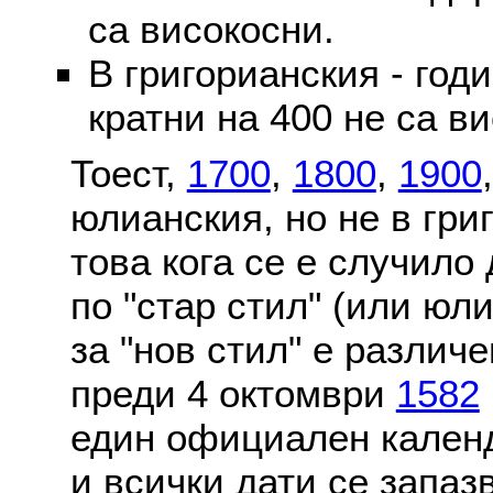
са високосни.
В григорианския - годи
кратни на 400 не са в
Тоест,
1700
,
1800
,
1900
юлианския, но не в гри
това кога се е случило
по "стар стил" (или юл
за "нов стил" е различ
преди 4 октомври
1582
един официален календ
и всички дати се запаз