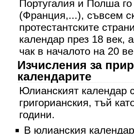
Португалия и Полша го
(Франция,...), съвсем с
протестантските стран
календар през 18 век, 
чак в началото на 20 ве
Изчисления за при
календарите
Юлианският календар с
григорианския, тъй кат
години.
В юлианския календар 