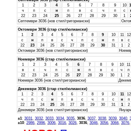
1
2
3
4
5
6
7
8
9
10
ч
п
с
н
п
в
с
ч
п
с
22
23
24
25
26
27
28
29
30
1
Септември 3036 (нов стил/григориански)
Октом
Октомври 3036 (стар стил/юлиански)
1
2
3
4
5
6
7
8
9
10
11
12
с
н
п
в
с
ч
п
с
н
п
в
с
22
23
24
25
26
27
28
29
30
31
1
2
Октомври 3036 (нов стил/григориански)
Ноемвр
Ноември 3036 (стар стил/юлиански)
1
2
3
4
5
6
7
8
9
10
11
в
с
ч
п
с
н
п
в
с
ч
п
22
23
24
25
26
27
28
29
30
1
2
Ноември 3036 (нов стил/григориански)
Декемв
Декември 3036 (стар стил/юлиански)
1
2
3
4
5
6
7
8
9
10
11
12
ч
п
с
н
п
в
с
ч
п
с
н
п
22
23
24
25
26
27
28
29
30
31
1
2
Декември 3036 (нов стил/григориански)
Януари
±1
:
3031
,
3032
,
3033
,
3034
,
3035
,
3036
,
3037
,
3038
,
3039
,
3040
,
±10
:
2986
,
2996
,
3006
,
3016
,
3026
,
3036
,
3046
,
3056
,
3066
,
3076