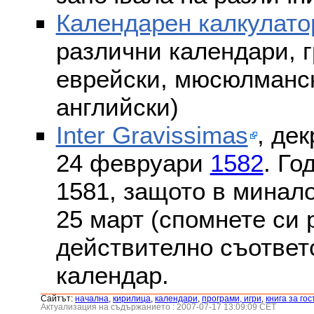
Календарен калкулато
различни календари, г
еврейски, мюсюлмански
английски)
Inter Gravissimas
, дек
24 февруари
1582
. Го
1581, защото в минало
25 март (спомнете си
действително съответс
календар.
Сайтът:
началнa
,
кирилица
,
календари
,
програми, игри
,
книга за гос
Актуализация на съдържанието : 2007-07-17 13:09:09 CET