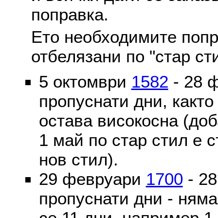
поправка.
Ето необходимите попр
отбелязани по "стар ст
5 октомври
1582
- 28 
пропуснати дни, както
остава високосна (доб
1 май по стар стил е 
нов стил).
29 февруари
1700
- 2
пропуснати дни - ням
се 11 дни, например 1