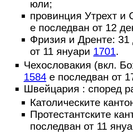
юли;
провинция Утрехт и 
е последван от 12 де
Фризия и Дренте: 31
от 11 януари
1701
.
Чехословакия (вкл. Бо
1584
е последван от 1
Швейцария : според р
Католическите канто
Протестантските кан
последван от 11 яну