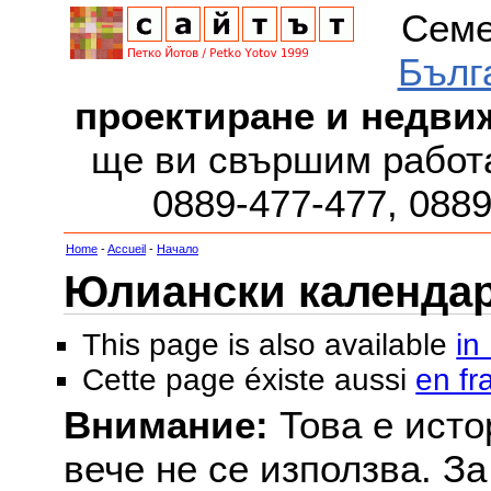
Семе
Бълг
проектиране и недви
ще ви свършим работа
0889-477-477, 088
Home
-
Accueil
-
Начало
Юлиански календар з
This page is also available
in
Cette page éxiste aussi
en fr
Внимание:
Това е исто
вече не се използва. З