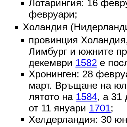
Лотарингия: 16 фев
февруари;
Холандия (Нидерланди
провинция Холандия,
Лимбург и южните пр
декември
1582
е пос
Хронинген: 28 февр
март. Връщане на юл
лятото на
1584
, а 31
от 11 януари
1701
;
Хелдерландия: 30 ю