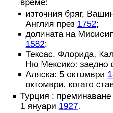
време:
източния бряг, Вашин
Англия през
1752
;
долината на Мисисип
1582
;
Тексас, Флорида, Ка
Ню Мексико: заедно 
Аляска: 5 октомври
1
октомври, когато ста
Турция : преминаване
1 януари
1927
.