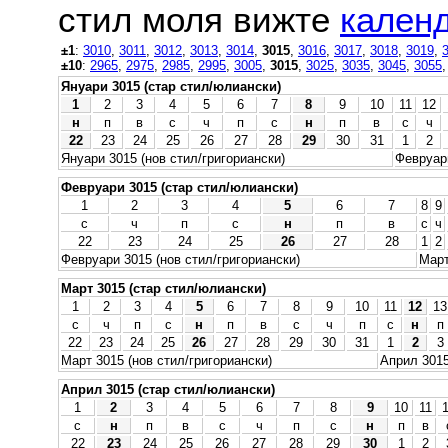
стил моля вижте
календ
±1
:
3010
,
3011
,
3012
,
3013
,
3014
,
3015
,
3016
,
3017
,
3018
,
3019
,
±10
:
2965
,
2975
,
2985
,
2995
,
3005
,
3015
,
3025
,
3035
,
3045
,
3055
Януари 3015 (стар стил/юлиански)
1
2
3
4
5
6
7
8
9
10
11
12
н
п
в
с
ч
п
с
н
п
в
с
ч
22
23
24
25
26
27
28
29
30
31
1
2
Януари 3015 (нов стил/григориански)
Февруари
Февруари 3015 (стар стил/юлиански)
1
2
3
4
5
6
7
8
9
с
ч
п
с
н
п
в
с
ч
22
23
24
25
26
27
28
1
2
Февруари 3015 (нов стил/григориански)
Март
Март 3015 (стар стил/юлиански)
1
2
3
4
5
6
7
8
9
10
11
12
13
с
ч
п
с
н
п
в
с
ч
п
с
н
п
22
23
24
25
26
27
28
29
30
31
1
2
3
Март 3015 (нов стил/григориански)
Април 3015
Април 3015 (стар стил/юлиански)
1
2
3
4
5
6
7
8
9
10
11
с
н
п
в
с
ч
п
с
н
п
в
22
23
24
25
26
27
28
29
30
1
2