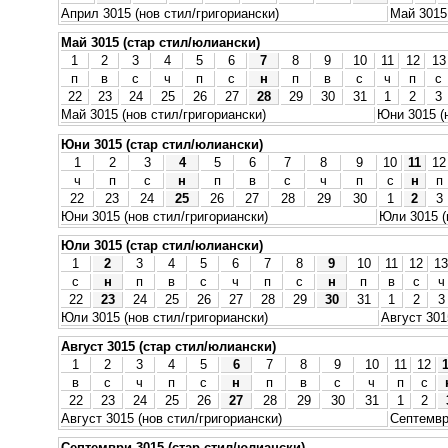
Април 3015 (нов стил/григориански)
Май 3015 
Май 3015 (стар стил/юлиански)
1
2
3
4
5
6
7
8
9
10
11
12
13
п
в
с
ч
п
с
н
п
в
с
ч
п
с
22
23
24
25
26
27
28
29
30
31
1
2
3
Май 3015 (нов стил/григориански)
Юни 3015 (
Юни 3015 (стар стил/юлиански)
1
2
3
4
5
6
7
8
9
10
11
12
ч
п
с
н
п
в
с
ч
п
с
н
п
22
23
24
25
26
27
28
29
30
1
2
3
Юни 3015 (нов стил/григориански)
Юли 3015 (
Юли 3015 (стар стил/юлиански)
1
2
3
4
5
6
7
8
9
10
11
12
13
с
н
п
в
с
ч
п
с
н
п
в
с
ч
22
23
24
25
26
27
28
29
30
31
1
2
3
Юли 3015 (нов стил/григориански)
Август 301
Август 3015 (стар стил/юлиански)
1
2
3
4
5
6
7
8
9
10
11
12
в
с
ч
п
с
н
п
в
с
ч
п
с
22
23
24
25
26
27
28
29
30
31
1
2
Август 3015 (нов стил/григориански)
Септемвр
Септември 3015 (стар стил/юлиански)