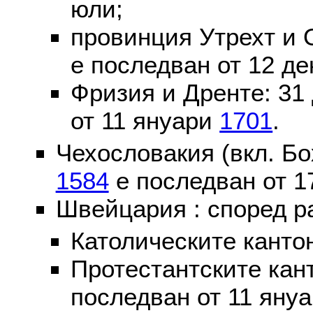
юли;
провинция Утрехт и 
е последван от 12 де
Фризия и Дренте: 31
от 11 януари
1701
.
Чехословакия (вкл. Бо
1584
е последван от 1
Швейцария : според р
Католическите канто
Протестантските кан
последван от 11 яну