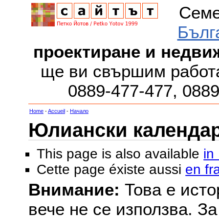
Семе
Бълг
проектиране и недви
ще ви свършим работа
0889-477-477, 088
Home
-
Accueil
-
Начало
Юлиански календар з
This page is also available
in
Cette page éxiste aussi
en fr
Внимание:
Това е исто
вече не се използва. З