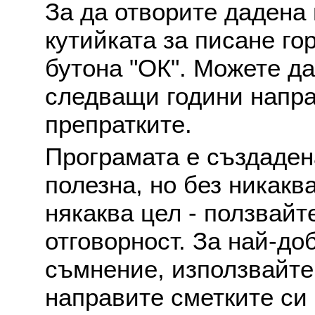
За да отворите дадена 
кутийката за писане го
бутона "ОК". Можете д
следващи години напра
препратките.
Програмата е създаден
полезна, но без никакв
някаква цел - ползвайт
отговорност. За най-до
съмнение, използвайте 
направите сметките си