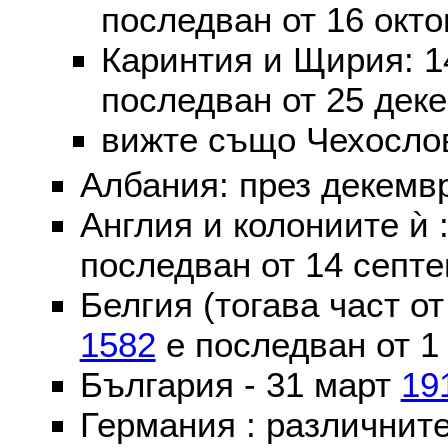
последван от 16 окт
Каринтия и Щирия: 
последван от 25 дек
вижте също Чехослов
Албания: през декем
Англия и колониите ѝ 
последван от 14 септе
Белгия (тогава част о
1582
е последван от 1
България - 31 март
19
Германия : различнит