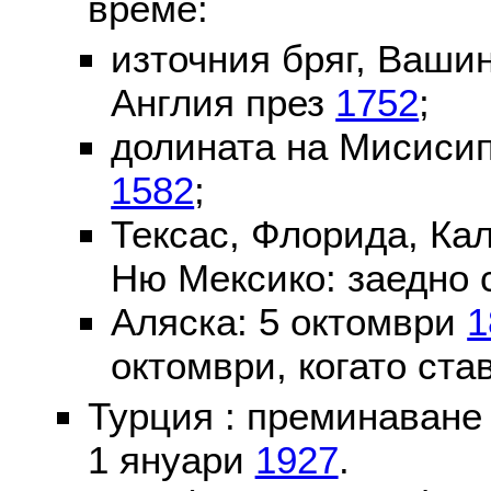
време:
източния бряг, Вашин
Англия през
1752
;
долината на Мисисип
1582
;
Тексас, Флорида, Ка
Ню Мексико: заедно 
Аляска: 5 октомври
1
октомври, когато ста
Турция : преминаване
1 януари
1927
.