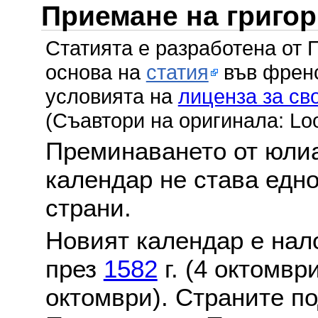
Приемане на григо
Статията е разработена от 
основа на
статия
във френс
условията на
лиценза за св
(Съавтори на оригинала: Lo
Преминаването от юлиа
календар не става едн
страни.
Новият календар е нало
през
1582
г. (4 октомвр
октомври). Страните по