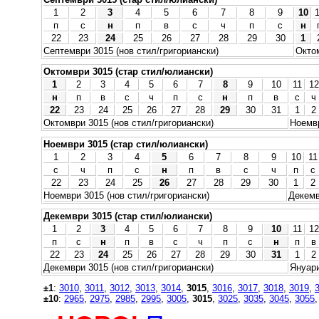
1
2
3
4
5
6
7
8
9
10
п
с
н
п
в
с
ч
п
с
н
22
23
24
25
26
27
28
29
30
1
Септември 3015 (нов стил/григориански)
Октом
Октомври 3015 (стар стил/юлиански)
1
2
3
4
5
6
7
8
9
10
11
12
н
п
в
с
ч
п
с
н
п
в
с
ч
22
23
24
25
26
27
28
29
30
31
1
2
Октомври 3015 (нов стил/григориански)
Ноемвр
Ноември 3015 (стар стил/юлиански)
1
2
3
4
5
6
7
8
9
10
11
с
ч
п
с
н
п
в
с
ч
п
с
22
23
24
25
26
27
28
29
30
1
2
Ноември 3015 (нов стил/григориански)
Декемв
Декември 3015 (стар стил/юлиански)
1
2
3
4
5
6
7
8
9
10
11
12
п
с
н
п
в
с
ч
п
с
н
п
в
22
23
24
25
26
27
28
29
30
31
1
2
Декември 3015 (нов стил/григориански)
Януари
±1
:
3010
,
3011
,
3012
,
3013
,
3014
,
3015
,
3016
,
3017
,
3018
,
3019
,
±10
:
2965
,
2975
,
2985
,
2995
,
3005
,
3015
,
3025
,
3035
,
3045
,
3055