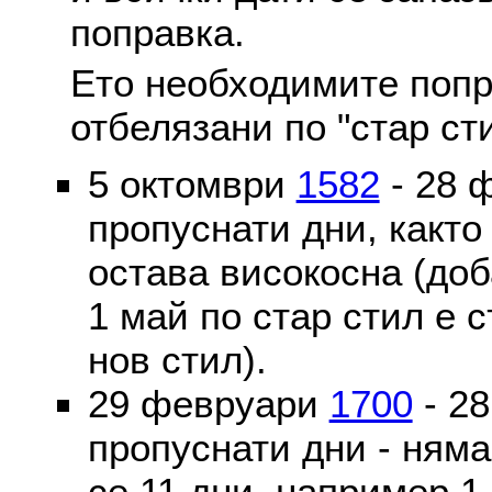
поправка.
Ето необходимите попр
отбелязани по "стар ст
5 октомври
1582
- 28 
пропуснати дни, както
остава високосна (доб
1 май по стар стил е 
нов стил).
29 февруари
1700
- 2
пропуснати дни - ням
се 11 дни, например 1