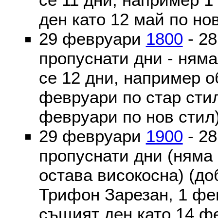
ден като 12 май по но
29 февруари
1800
- 2
пропуснати дни - ням
се 12 дни, например о
февруари по стар стил
февруари по нов стил
29 февруари
1900
- 2
пропуснати дни (няма
остава високосна) (до
Трифон Зарезан, 1 фе
същият ден като 14 ф