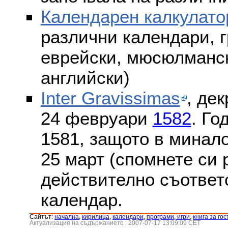
Календарен калкулато
различни календари, г
еврейски, мюсюлмански
английски)
Inter Gravissimas
, дек
24 февруари
1582
. Го
1581, защото в минало
25 март (спомнете си
действително съответс
календар.
Сайтът:
началнa
,
кирилица
,
календари
,
програми, игри
,
книга за гос
Актуализация на съдържанието : 2007-07-17 13:09:09 CET