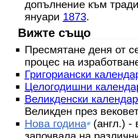
допълнение към тради
януари
1873
.
Вижте също
Пресмятане деня от се
процес на изработван
Григориански календар
Целогодишни календа
Великденски календар
Великден през векове
Нова година
(англ.) -
започвала на различни