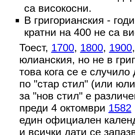
са високосни.
В григорианския - годи
кратни на 400 не са в
Тоест,
1700
,
1800
,
1900
юлианския, но не в гри
това кога се е случило
по "стар стил" (или юл
за "нов стил" е различ
преди 4 октомври
1582
един официален календ
и всички дати се запаз