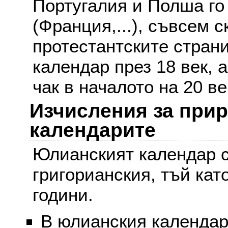
Португалия и Полша го
(Франция,...), съвсем с
протестантските стран
календар през 18 век, 
чак в началото на 20 ве
Изчисления за при
календарите
Юлианският календар с
григорианския, тъй кат
години.
В юлианския календар 