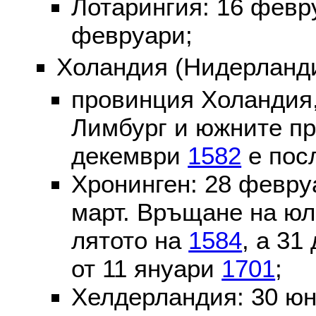
Лотарингия: 16 фев
февруари;
Холандия (Нидерланди
провинция Холандия,
Лимбург и южните пр
декември
1582
е пос
Хронинген: 28 февр
март. Връщане на юл
лятото на
1584
, а 31
от 11 януари
1701
;
Хелдерландия: 30 ю