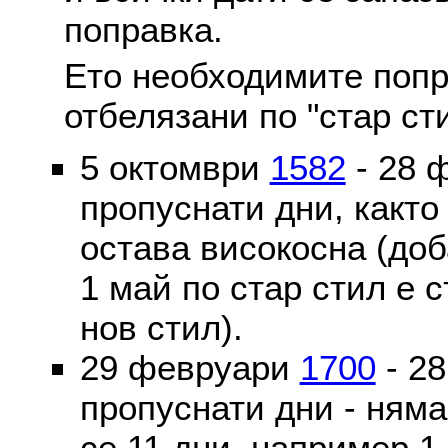
поправка.
Ето необходимите попр
отбелязани по "стар ст
5 октомври
1582
- 28 
пропуснати дни, както
остава високосна (доб
1 май по стар стил е 
нов стил).
29 февруари
1700
- 2
пропуснати дни - ням
се 11 дни, например 1