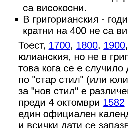
са високосни.
В григорианския - годи
кратни на 400 не са в
Тоест,
1700
,
1800
,
1900
юлианския, но не в гри
това кога се е случило
по "стар стил" (или юл
за "нов стил" е различ
преди 4 октомври
1582
един официален календ
и всички дати се запаз