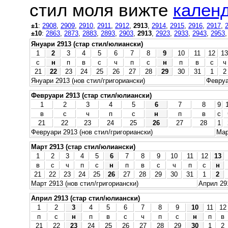
стил моля вижте
календ
±1
:
2908
,
2909
,
2910
,
2911
,
2912
,
2913
,
2914
,
2915
,
2916
,
2917
,
±10
:
2863
,
2873
,
2883
,
2893
,
2903
,
2913
,
2923
,
2933
,
2943
,
2953
Януари 2913 (стар стил/юлиански)
1
2
3
4
5
6
7
8
9
10
11
12
13
с
н
п
в
с
ч
п
с
н
п
в
с
ч
21
22
23
24
25
26
27
28
29
30
31
1
2
Януари 2913 (нов стил/григориански)
Февруа
Февруари 2913 (стар стил/юлиански)
1
2
3
4
5
6
7
8
9
в
с
ч
п
с
н
п
в
с
21
22
23
24
25
26
27
28
1
Февруари 2913 (нов стил/григориански)
Мар
Март 2913 (стар стил/юлиански)
1
2
3
4
5
6
7
8
9
10
11
12
13
в
с
ч
п
с
н
п
в
с
ч
п
с
н
21
22
23
24
25
26
27
28
29
30
31
1
2
Март 2913 (нов стил/григориански)
Април 291
Април 2913 (стар стил/юлиански)
1
2
3
4
5
6
7
8
9
10
11
12
п
с
н
п
в
с
ч
п
с
н
п
в
21
22
23
24
25
26
27
28
29
30
1
2