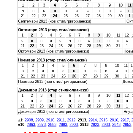
1
2
3
4
5
6
7
8
9
10
11
ч
п
с
н
п
в
с
ч
п
с
н
21
22
23
24
25
26
27
28
29
30
1
Септември 2913 (нов стил/григориански)
Окт
Октомври 2913 (стар стил/юлиански)
1
2
3
4
5
6
7
8
9
10
11
12
с
н
п
в
с
ч
п
с
н
п
в
с
21
22
23
24
25
26
27
28
29
30
31
1
Октомври 2913 (нов стил/григориански)
Ноем
Ноември 2913 (стар стил/юлиански)
1
2
3
4
5
6
7
8
9
10
11
1
в
с
ч
п
с
н
п
в
с
ч
п
21
22
23
24
25
26
27
28
29
30
1
Ноември 2913 (нов стил/григориански)
Декем
Декември 2913 (стар стил/юлиански)
1
2
3
4
5
6
7
8
9
10
11
12
ч
п
с
н
п
в
с
ч
п
с
н
п
21
22
23
24
25
26
27
28
29
30
31
1
Декември 2913 (нов стил/григориански)
Януар
±1
:
2908
,
2909
,
2910
,
2911
,
2912
,
2913
,
2914
,
2915
,
2916
,
2917
,
±10
:
2863
,
2873
,
2883
,
2893
,
2903
,
2913
,
2923
,
2933
,
2943
,
2953