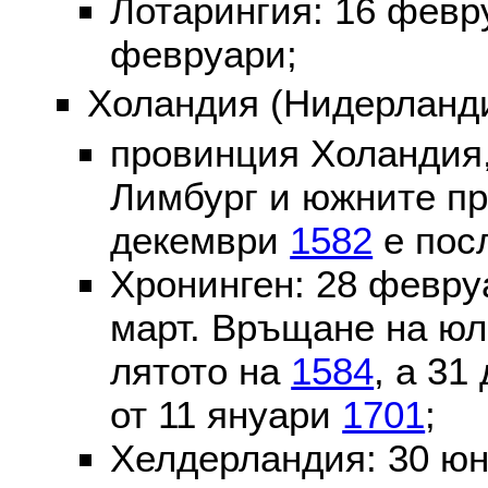
Лотарингия: 16 фев
февруари;
Холандия (Нидерланди
провинция Холандия,
Лимбург и южните пр
декември
1582
е пос
Хронинген: 28 февр
март. Връщане на юл
лятото на
1584
, а 31
от 11 януари
1701
;
Хелдерландия: 30 ю