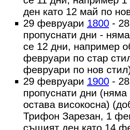
ден като 12 май по но
29 февруари
1800
- 2
пропуснати дни - ням
се 12 дни, например о
февруари по стар стил
февруари по нов стил
29 февруари
1900
- 2
пропуснати дни (няма
остава високосна) (до
Трифон Зарезан, 1 фе
същият ден като 14 ф