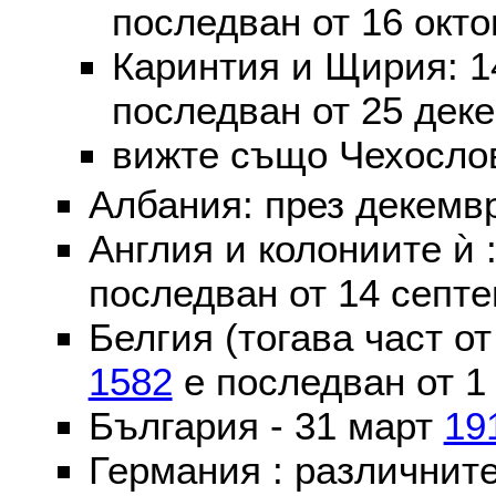
последван от 16 окт
Каринтия и Щирия: 
последван от 25 дек
вижте също Чехослов
Албания: през декем
Англия и колониите ѝ 
последван от 14 септе
Белгия (тогава част о
1582
е последван от 1
България - 31 март
19
Германия : различнит