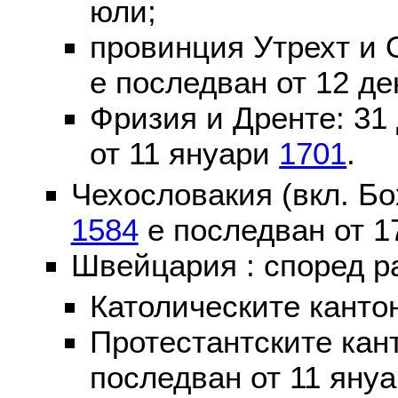
юли;
провинция Утрехт и 
е последван от 12 де
Фризия и Дренте: 31
от 11 януари
1701
.
Чехословакия (вкл. Бо
1584
е последван от 1
Швейцария : според р
Католическите канто
Протестантските кан
последван от 11 яну