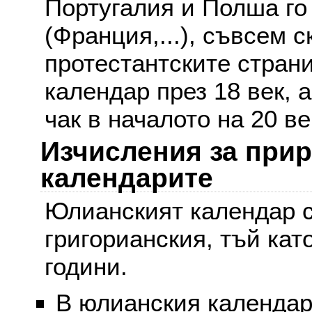
Португалия и Полша го
(Франция,...), съвсем с
протестантските стран
календар през 18 век, 
чак в началото на 20 ве
Изчисления за при
календарите
Юлианският календар с
григорианския, тъй кат
години.
В юлианския календар 