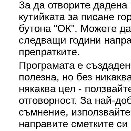
За да отворите дадена 
кутийката за писане го
бутона "ОК". Можете д
следващи години напра
препратките.
Програмата е създаден
полезна, но без никакв
някаква цел - ползвайт
отговорност. За най-до
съмнение, използвайте 
направите сметките си