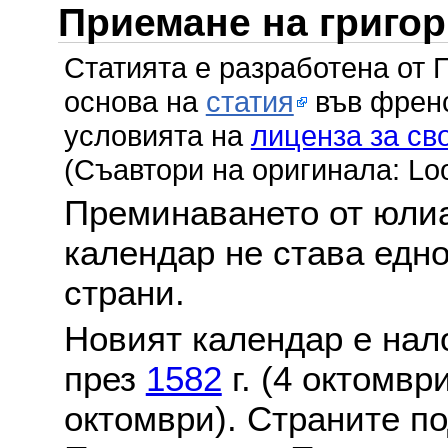
Приемане на григо
Статията е разработена от 
основа на
статия
във френс
условията на
лиценза за св
(Съавтори на оригинала: Lo
Преминаването от юлиа
календар не става едн
страни.
Новият календар е нало
през
1582
г. (4 октомвр
октомври). Страните по