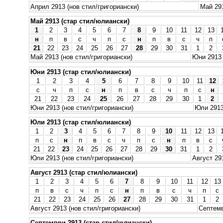
Април 2913 (нов стил/григориански)
Май 291
Май 2913 (стар стил/юлиански)
1
2
3
4
5
6
7
8
9
10
11
12
13
н
п
в
с
ч
п
с
н
п
в
с
ч
п
21
22
23
24
25
26
27
28
29
30
31
1
2
Май 2913 (нов стил/григориански)
Юни 2913 
Юни 2913 (стар стил/юлиански)
1
2
3
4
5
6
7
8
9
10
11
12
с
ч
п
с
н
п
в
с
ч
п
с
н
21
22
23
24
25
26
27
28
29
30
1
2
Юни 2913 (нов стил/григориански)
Юли 2913
Юли 2913 (стар стил/юлиански)
1
2
3
4
5
6
7
8
9
10
11
12
13
п
с
н
п
в
с
ч
п
с
н
п
в
с
21
22
23
24
25
26
27
28
29
30
31
1
2
Юли 2913 (нов стил/григориански)
Август 29
Август 2913 (стар стил/юлиански)
1
2
3
4
5
6
7
8
9
10
11
12
13
п
в
с
ч
п
с
н
п
в
с
ч
п
с
21
22
23
24
25
26
27
28
29
30
31
1
2
Август 2913 (нов стил/григориански)
Септемв
Септември 2913 (стар стил/юлиански)