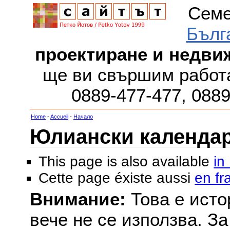
Семе
Бълг
проектиране и недви
ще ви свършим работа
0889-477-477, 088
Home
-
Accueil
-
Начало
Юлиански календар з
This page is also available
in
Cette page éxiste aussi
en fr
Внимание:
Това е исто
вече не се използва. З