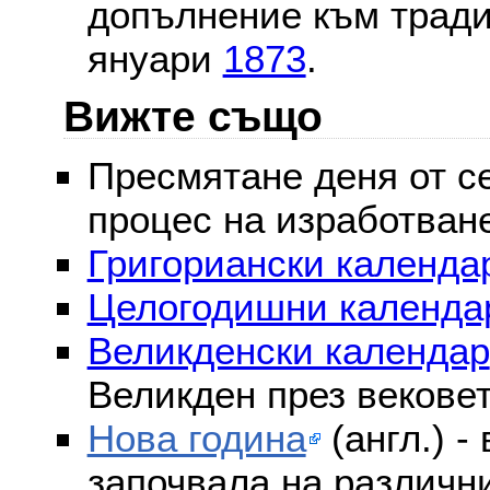
допълнение към тради
януари
1873
.
Вижте също
Пресмятане деня от се
процес на изработван
Григориански календар
Целогодишни календа
Великденски календар
Великден през векове
Нова година
(англ.) -
започвала на различни