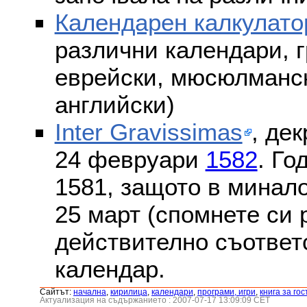
Календарен калкулато
различни календари, г
еврейски, мюсюлмански
английски)
Inter Gravissimas
, дек
24 февруари
1582
. Го
1581, защото в минало
25 март (спомнете си
действително съответс
календар.
Сайтът:
началнa
,
кирилица
,
календари
,
програми, игри
,
книга за гос
Актуализация на съдържанието : 2007-07-17 13:09:09 CET