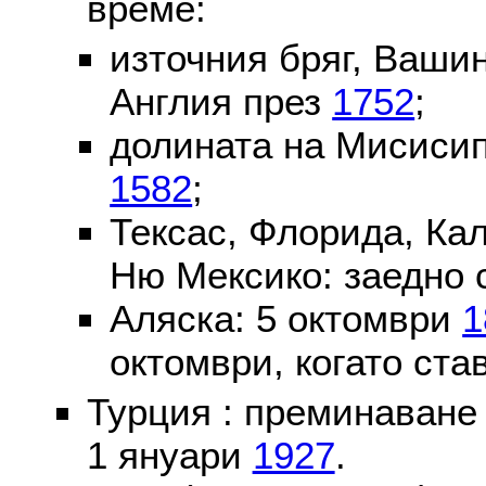
време:
източния бряг, Вашин
Англия през
1752
;
долината на Мисисип
1582
;
Тексас, Флорида, Ка
Ню Мексико: заедно 
Аляска: 5 октомври
1
октомври, когато ста
Турция : преминаване
1 януари
1927
.