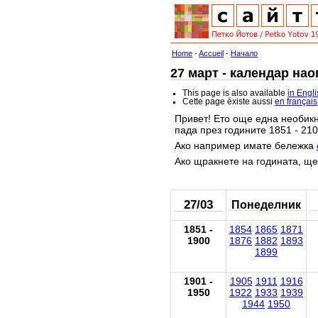
Home
-
Accueil
-
Начало
27 март - календар нао
This page is also available
in Engl
Cette page éxiste aussi
en français
Привет! Ето още една необикн
пада през годините 1851 - 210
Ако например имате бележка
Ако щракнете на годината, ще
27/03
Понеделник
1851 -
1854
1865
1871
1900
1876
1882
1893
1899
1901 -
1905
1911
1916
1950
1922
1933
1939
1944
1950