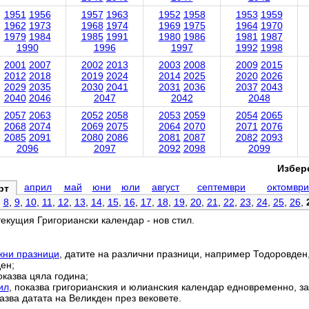
1951
1956
1957
1963
1952
1958
1953
1959
1962
1973
1968
1974
1969
1975
1964
1970
1979
1984
1985
1991
1980
1986
1981
1987
1990
1996
1997
1992
1998
2001
2007
2002
2013
2003
2008
2009
2015
2012
2018
2019
2024
2014
2025
2020
2026
2029
2035
2030
2041
2031
2036
2037
2043
2040
2046
2047
2042
2048
2057
2063
2052
2058
2053
2059
2054
2065
2068
2074
2069
2075
2064
2070
2071
2076
2085
2091
2080
2086
2081
2087
2082
2093
2096
2097
2092
2098
2099
Избере
април
май
юни
юли
август
септември
октомври
рт
,
8
,
9
,
10
,
11
,
12
,
13
,
14
,
15
,
16
,
17
,
18
,
19
,
20
,
21
,
22
,
23
,
24
,
25
,
26
,
текущия Григориански календар - нов стил.
жни празници
, датите на различни празници, например Тодоровден
ен;
оказва цяла година;
ил
, показва григорианския и юлианския календар едновременно, за
азва датата на Великден през вековете.