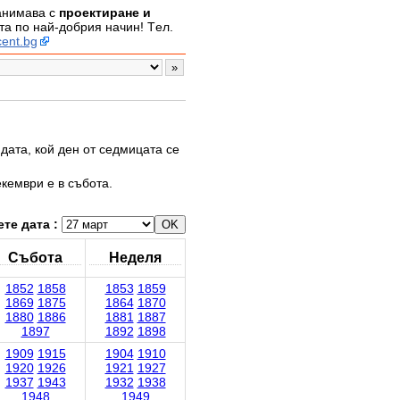
занимава с
проектиране и
а по най-добрия начин! Tел.
ent.bg
дата, кой ден от седмицата се
екември е в събота.
те дата :
Събота
Неделя
1852
1858
1853
1859
1869
1875
1864
1870
1880
1886
1881
1887
1897
1892
1898
1909
1915
1904
1910
1920
1926
1921
1927
1937
1943
1932
1938
1948
1949