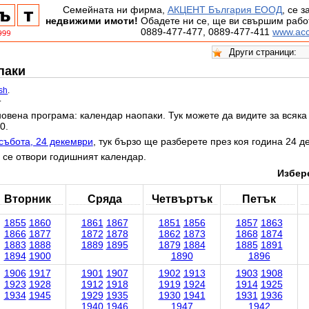
Семейната ни фирма,
АКЦЕНТ България ЕООД
, се 
недвижими имоти!
Обадете ни се, ще ви свършим работ
0889-477-477, 0889-477-411
www.acc
паки
ish
.
.
овена програма: календар наопаки. Тук можете да видите за всяка 
0.
събота, 24 декември
, тук бързо ще разберете през коя година 24 д
 се отвори годишният календар.
Избере
Вторник
Сряда
Четвъртък
Петък
1855
1860
1861
1867
1851
1856
1857
1863
1866
1877
1872
1878
1862
1873
1868
1874
1883
1888
1889
1895
1879
1884
1885
1891
1894
1900
1890
1896
1906
1917
1901
1907
1902
1913
1903
1908
1923
1928
1912
1918
1919
1924
1914
1925
1934
1945
1929
1935
1930
1941
1931
1936
1940
1946
1947
1942