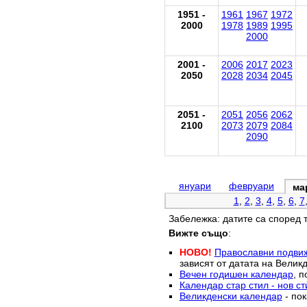
1951 -
1961
1967
1972
2000
1978
1989
1995
2000
2001 -
2006
2017
2023
2050
2028
2034
2045
2051 -
2051
2056
2062
2100
2073
2079
2084
2090
януари
февруари
ма
1
,
2
,
3
,
4
,
5
,
6
,
7
Забележка: датите са според 
Вижте също
:
НОВО!
Православни подви
зависят от датата на Великд
Вечен годишен календар
, п
Календар стар стил - нов ст
Великденски календар
- пок