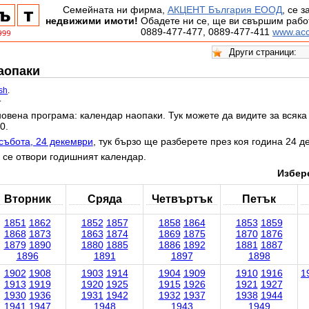
Семейната ни фирма,
АКЦЕНТ България ЕООД
, се 
недвижими имоти!
Обадете ни се, ще ви свършим работ
0889-477-477, 0889-477-411
www.acc
наопаки
ish
.
.
овена програма: календар наопаки. Тук можете да видите за всяка 
0.
събота, 24 декември
, тук бързо ще разберете през коя година 24 д
 се отвори годишният календар.
Избере
Вторник
Сряда
Четвъртък
Петък
1851
1862
1852
1857
1858
1864
1853
1859
1868
1873
1863
1874
1869
1875
1870
1876
1879
1890
1880
1885
1886
1892
1881
1887
1896
1891
1897
1898
1902
1908
1903
1914
1904
1909
1910
1916
1
1913
1919
1920
1925
1915
1926
1921
1927
1930
1936
1931
1942
1932
1937
1938
1944
1941
1947
1948
1943
1949