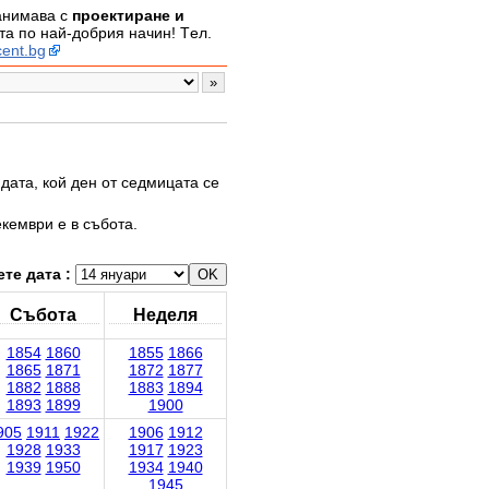
занимава с
проектиране и
а по най-добрия начин! Tел.
ent.bg
дата, кой ден от седмицата се
екември е в събота.
те дата :
Събота
Неделя
1854
1860
1855
1866
1865
1871
1872
1877
1882
1888
1883
1894
1893
1899
1900
905
1911
1922
1906
1912
1928
1933
1917
1923
1939
1950
1934
1940
1945