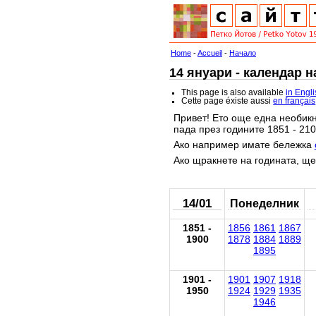
Home
-
Accueil
-
Начало
14 януари - календар 
This page is also available
in Engl
Cette page éxiste aussi
en français
Привет! Ето още една необикн
пада през годините 1851 - 210
Ако например имате бележка
Ако щракнете на годината, ще
14/01
Понеделник
1851 -
1856
1861
1867
1900
1878
1884
1889
1895
1901 -
1901
1907
1918
1950
1924
1929
1935
1946