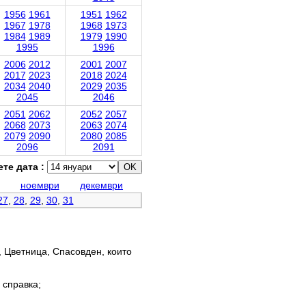
1956
1961
1951
1962
1967
1978
1968
1973
1984
1989
1979
1990
1995
1996
2006
2012
2001
2007
2017
2023
2018
2024
2034
2040
2029
2035
2045
2046
2051
2062
2052
2057
2068
2073
2063
2074
2079
2090
2080
2085
2096
2091
те дата :
ноември
декември
27
,
28
,
29
,
30
,
31
, Цветница, Спасовден, които
 справка;