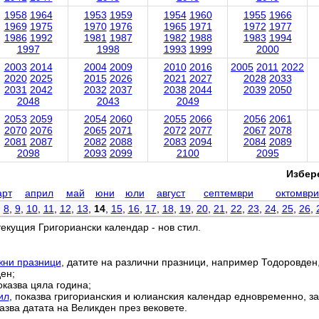
1958
1964
1953
1959
1954
1960
1955
1966
1969
1975
1970
1976
1965
1971
1972
1977
1986
1992
1981
1987
1982
1988
1983
1994
1997
1998
1993
1999
2000
2003
2014
2004
2009
2010
2016
2005
2011
2022
2020
2025
2015
2026
2021
2027
2028
2033
2031
2042
2032
2037
2038
2044
2039
2050
2048
2043
2049
2053
2059
2054
2060
2055
2066
2056
2061
2070
2076
2065
2071
2072
2077
2067
2078
2081
2087
2082
2088
2083
2094
2084
2089
2098
2093
2099
2100
2095
Избере
арт
април
май
юни
юли
август
септември
октомври
,
8
,
9
,
10
,
11
,
12
,
13
,
14
,
15
,
16
,
17
,
18
,
19
,
20
,
21
,
22
,
23
,
24
,
25
,
26
,
текущия Григориански календар - нов стил.
жни празници
, датите на различни празници, например Тодоровден
ен;
оказва цяла година;
ил
, показва григорианския и юлианския календар едновременно, за
азва датата на Великден през вековете.