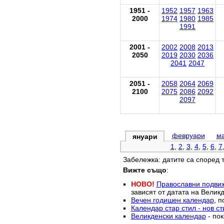
1951 -
1952
1957
1963
2000
1974
1980
1985
1991
2001 -
2002
2008
2013
2050
2019
2030
2036
2041
2047
2051 -
2058
2064
2069
2100
2075
2086
2092
2097
февруари
м
януари
1
,
2
,
3
,
4
,
5
,
6
,
7
Забележка: датите са според 
Вижте също
:
НОВО!
Православни подви
зависят от датата на Великд
Вечен годишен календар
, п
Календар стар стил - нов ст
Великденски календар
- пок