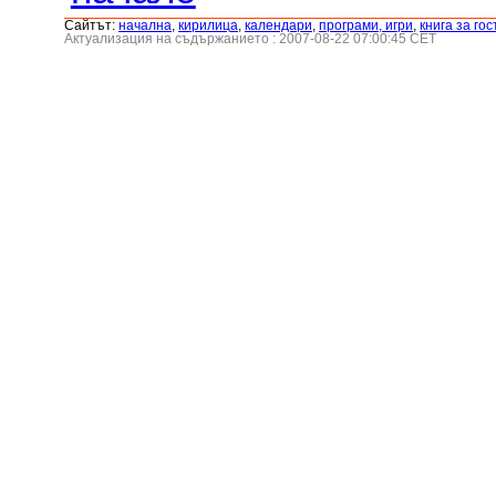
Сайтът:
началнa
,
кирилица
,
календари
,
програми, игри
,
книга за гос
Актуализация на съдържанието : 2007-08-22 07:00:45 CET