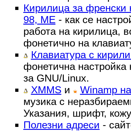
Кирилица за френски 
98, ME
- как се настр
работа на кирилица, в
фонетично на клавиат
Клавиатура с кирили
фонетична настройка 
за GNU/Linux.
XMMS
и
Winamp на
музика с неразбираем
Указания, шрифт, кожу
Полезни адреси
- сайт