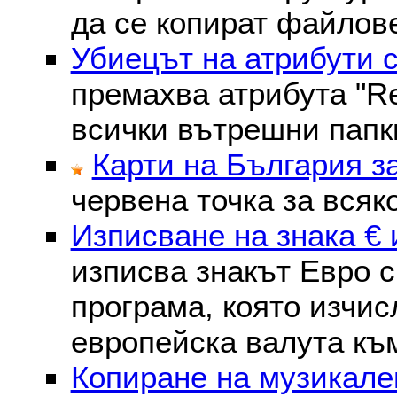
да се копират файлове
Убиецът на атрибути 
премахва атрибутa "Re
всички вътрешни папк
Карти на България з
червена точка за всяк
Изписване на знака € 
изписва знакът Евро с
програма, която изчис
европейска валута към
Копиране на музикале