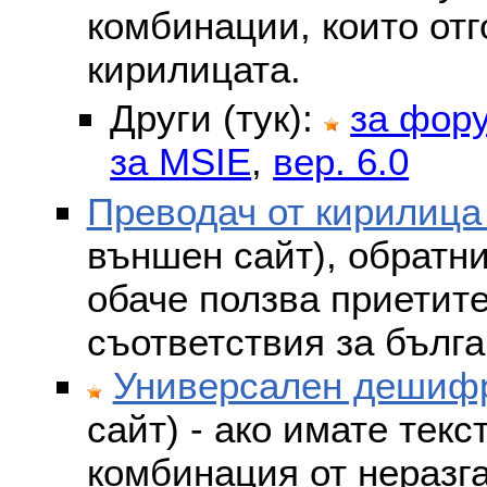
комбинации, които отг
кирилицата.
Други (тук):
за фор
за MSIE
,
вер. 6.0
Преводач от кирилица
външен сайт), обратни
обаче ползва приетит
съответствия за бълга
Универсален дешифр
сайт) - ако имате текс
комбинация от неразг