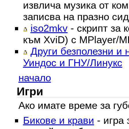
извлича музика от ком
записва на празно сид
iso2mkv
- скрипт за 
към XviD) с MPlayer/M
Други безполезни и 
Уиндос и ГНУ/Линукс
начало
Игри
Ако имате време за губе
Бикове и крави
- игра 