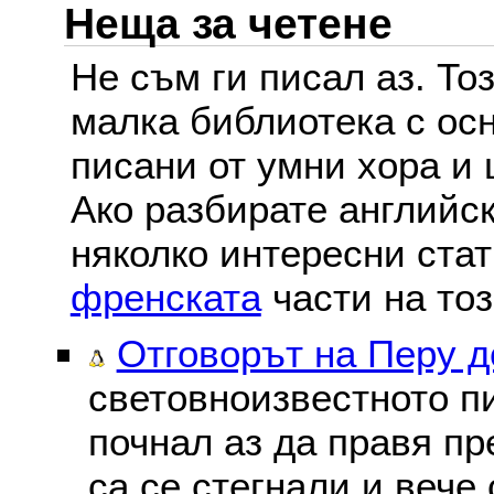
Неща за четене
Не съм ги писал аз. То
малка библиотека с осн
писани от умни хора и 
Ако разбирате английс
няколко интересни ста
френската
части на тоз
Отговорът на Перу 
световноизвестното пи
почнал аз да правя пре
са се стегнали и вече 