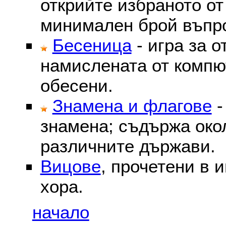
открийте избраното от
минимален брой въпр
Бесеница
- игра за о
намислената от компю
обесени.
Знамена и флагове
-
знамена; съдържа око
различните държави.
Вицове
, прочетени в 
хора.
начало