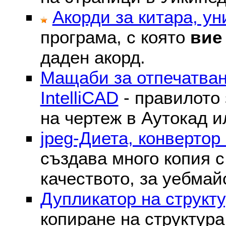
Акорди за китара, у
програма, с която
вие
даден акорд.
Мащаби за отпечатван
IntelliCAD
- правилото 
на чертеж в Аутокад и
jpeg-Диета, конвертор
създава много копия с
качеството, за уебмай
Дупликатор на структу
копиране на структура 