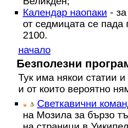
Великден;
Календар наопаки
- за
от седмицата се пада 
2100.
начало
Безполезни програм
Тук има някои статии и
и от които вероятно ня
Светкавични команд
на Мозила за бързо тъ
на страници в Уикипед