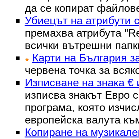
да се копират файлове
Убиецът на атрибути 
премахва атрибутa "Re
всички вътрешни папк
Карти на България з
червена точка за всяк
Изписване на знака € 
изписва знакът Евро с
програма, която изчис
европейска валута към
Копиране на музикале