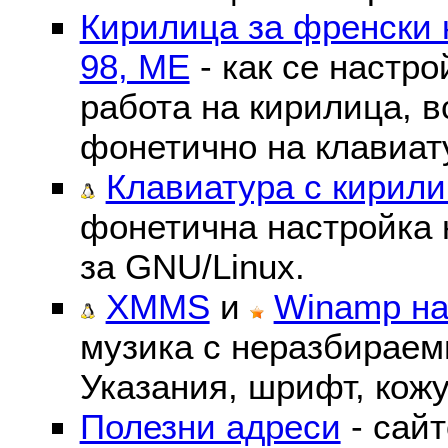
Кирилица за френски 
98, ME
- как се настр
работа на кирилица, в
фонетично на клавиат
Клавиатура с кирили
фонетична настройка 
за GNU/Linux.
XMMS
и
Winamp на
музика с неразбираем
Указания, шрифт, кожу
Полезни адреси
- сайт