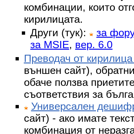
комбинации, които отг
кирилицата.
Други (тук):
за фор
за MSIE
,
вер. 6.0
Преводач от кирилица
външен сайт), обратни
обаче ползва приетит
съответствия за бълга
Универсален дешифр
сайт) - ако имате текс
комбинация от неразг