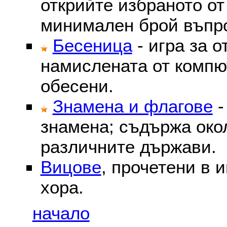
открийте избраното от
минимален брой въпр
Бесеница
- игра за о
намислената от компю
обесени.
Знамена и флагове
-
знамена; съдържа око
различните държави.
Вицове
, прочетени в 
хора.
начало