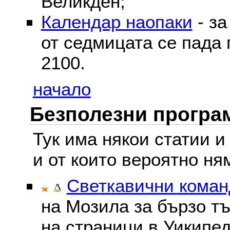
Великден;
Календар наопаки
- за
от седмицата се пада 
2100.
начало
Безполезни програм
Тук има някои статии и
и от които вероятно ня
Светкавични команд
на Мозила за бързо тъ
на страници в Уикипед