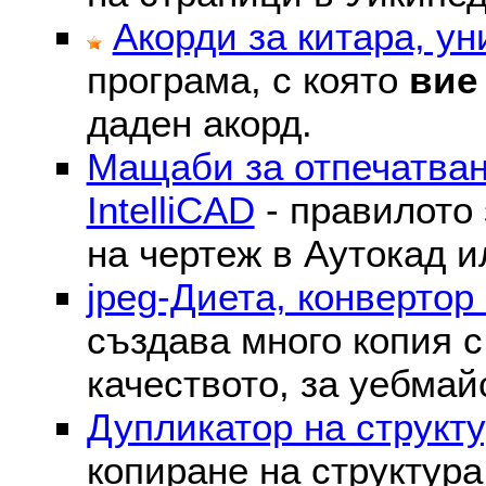
Акорди за китара, у
програма, с която
вие
даден акорд.
Мащаби за отпечатван
IntelliCAD
- правилото 
на чертеж в Аутокад и
jpeg-Диета, конвертор
създава много копия с
качеството, за уебмай
Дупликатор на структу
копиране на структура 