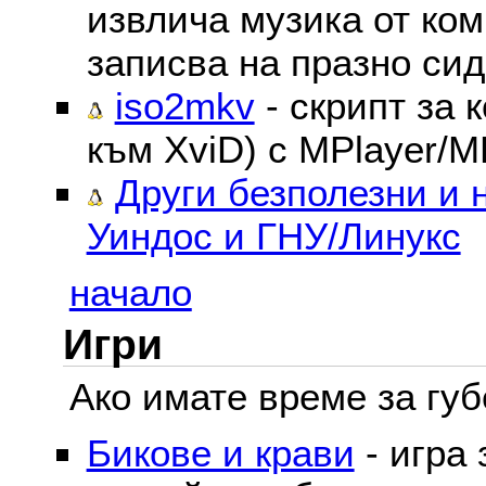
извлича музика от ком
записва на празно сид
iso2mkv
- скрипт за 
към XviD) с MPlayer/M
Други безполезни и 
Уиндос и ГНУ/Линукс
начало
Игри
Ако имате време за губе
Бикове и крави
- игра 