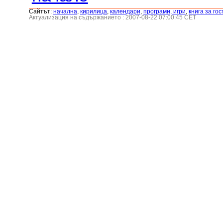
Сайтът:
началнa
,
кирилица
,
календари
,
програми, игри
,
книга за гос
Актуализация на съдържанието : 2007-08-22 07:00:45 CET