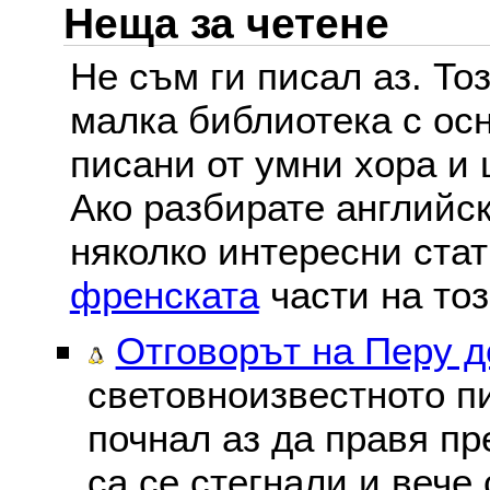
Неща за четене
Не съм ги писал аз. То
малка библиотека с осн
писани от умни хора и 
Ако разбирате английс
няколко интересни ста
френската
части на тоз
Отговорът на Перу 
световноизвестното пи
почнал аз да правя пре
са се стегнали и вече 