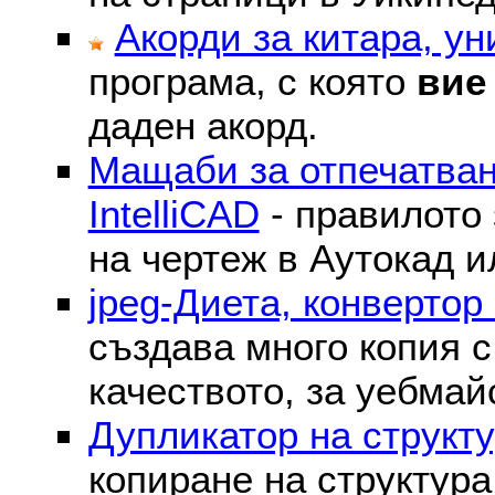
Акорди за китара, у
програма, с която
вие
даден акорд.
Мащаби за отпечатван
IntelliCAD
- правилото 
на чертеж в Аутокад и
jpeg-Диета, конвертор
създава много копия с
качеството, за уебмай
Дупликатор на структу
копиране на структура 