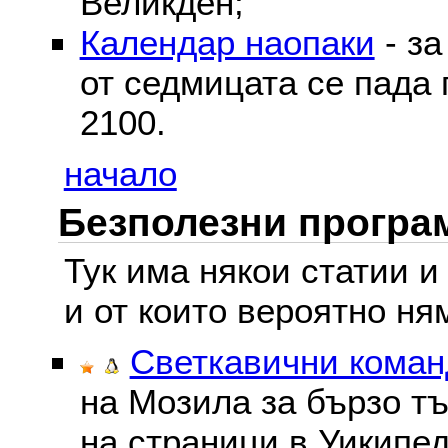
Великден;
Календар наопаки
- за
от седмицата се пада 
2100.
начало
Безполезни програм
Тук има някои статии и
и от които вероятно ня
Светкавични команд
на Мозила за бързо тъ
на страници в Уикипед