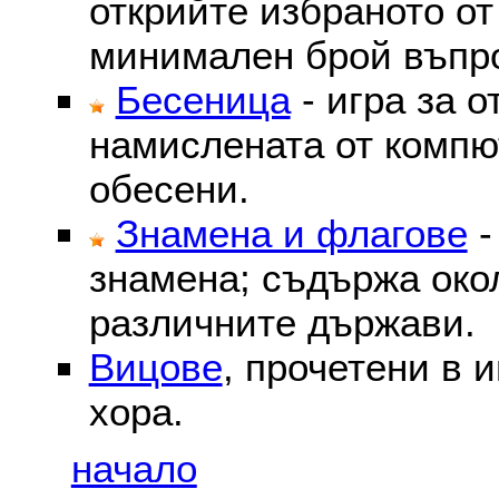
открийте избраното от
минимален брой въпр
Бесеница
- игра за о
намислената от компю
обесени.
Знамена и флагове
-
знамена; съдържа око
различните държави.
Вицове
, прочетени в 
хора.
начало