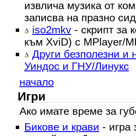
извлича музика от ком
записва на празно сид
iso2mkv
- скрипт за 
към XviD) с MPlayer/M
Други безполезни и 
Уиндос и ГНУ/Линукс
начало
Игри
Ако имате време за губе
Бикове и крави
- игра 