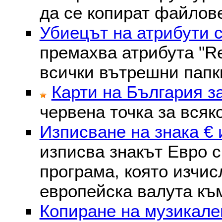
да се копират файлове
Убиецът на атрибути 
премахва атрибутa "Re
всички вътрешни папк
Карти на България з
червена точка за всяк
Изписване на знака € 
изписва знакът Евро с
програма, която изчис
европейска валута към
Копиране на музикале