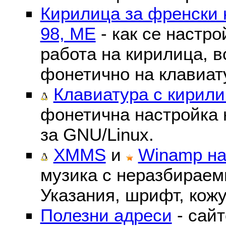
Кирилица за френски 
98, ME
- как се настр
работа на кирилица, в
фонетично на клавиат
Клавиатура с кирили
фонетична настройка 
за GNU/Linux.
XMMS
и
Winamp на
музика с неразбираем
Указания, шрифт, кожу
Полезни адреси
- сайт