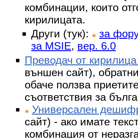
комбинации, които отг
кирилицата.
Други (тук):
за фор
за MSIE
,
вер. 6.0
Преводач от кирилица
външен сайт), обратни
обаче ползва приетит
съответствия за бълга
Универсален дешифр
сайт) - ако имате текс
комбинация от неразг