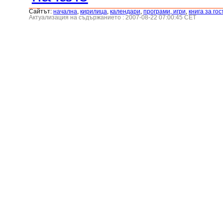
Сайтът:
началнa
,
кирилица
,
календари
,
програми, игри
,
книга за гос
Актуализация на съдържанието : 2007-08-22 07:00:45 CET