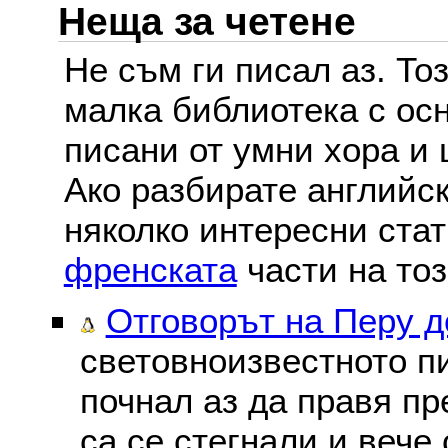
Неща за четене
Не съм ги писал аз. То
малка библиотека с осн
писани от умни хора и 
Ако разбирате английс
няколко интересни ста
френската
части на тоз
Отговорът на Перу 
световноизвестното пи
почнал аз да правя пре
са се стегнали и вече 