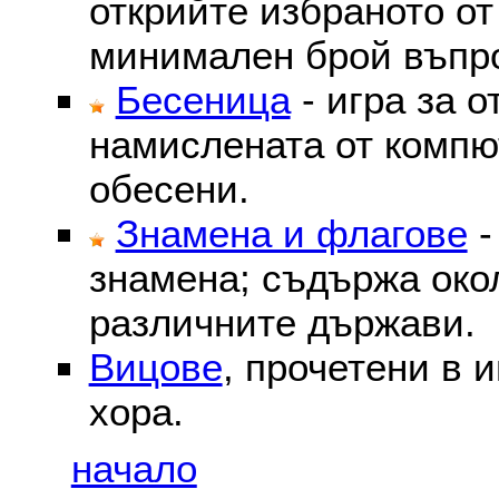
открийте избраното от
минимален брой въпр
Бесеница
- игра за о
намислената от компю
обесени.
Знамена и флагове
-
знамена; съдържа око
различните държави.
Вицове
, прочетени в 
хора.
начало