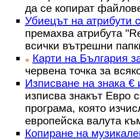
да се копират файлове
Убиецът на атрибути 
премахва атрибутa "Re
всички вътрешни папк
Карти на България з
червена точка за всяк
Изписване на знака € 
изписва знакът Евро с
програма, която изчис
европейска валута към
Копиране на музикале