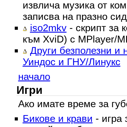
извлича музика от ком
записва на празно сид
iso2mkv
- скрипт за 
към XviD) с MPlayer/M
Други безполезни и 
Уиндос и ГНУ/Линукс
начало
Игри
Ако имате време за губе
Бикове и крави
- игра 