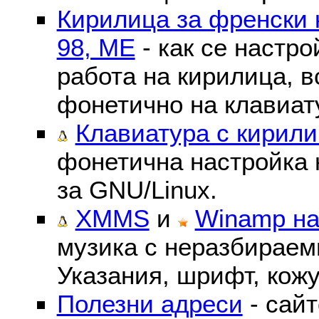
Кирилица за френски 
98, ME
- как се настр
работа на кирилица, в
фонетично на клавиат
Клавиатура с кирили
фонетична настройка 
за GNU/Linux.
XMMS
и
Winamp на
музика с неразбираем
Указания, шрифт, кожу
Полезни адреси
- сайт