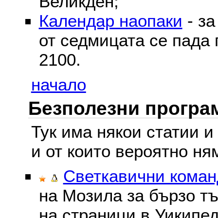
Великден;
Календар наопаки
- за
от седмицата се пада 
2100.
начало
Безполезни програм
Тук има някои статии и
и от които вероятно ня
Светкавични команд
на Мозила за бързо тъ
на страници в Уикипед