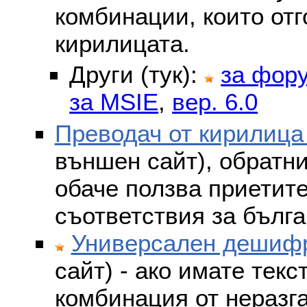
комбинации, които отг
кирилицата.
Други (тук):
за фор
за MSIE
,
вер. 6.0
Преводач от кирилица
външен сайт), обратни
обаче ползва приетит
съответствия за бълга
Универсален дешифр
сайт) - ако имате текс
комбинация от неразг