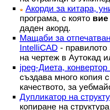
Акорди за китара, у
програма, с която
вие
даден акорд.
Мащаби за отпечатван
IntelliCAD
- правилото 
на чертеж в Аутокад и
jpeg-Диета, конвертор
създава много копия с
качеството, за уебмай
Дупликатор на структу
копиране на структура 