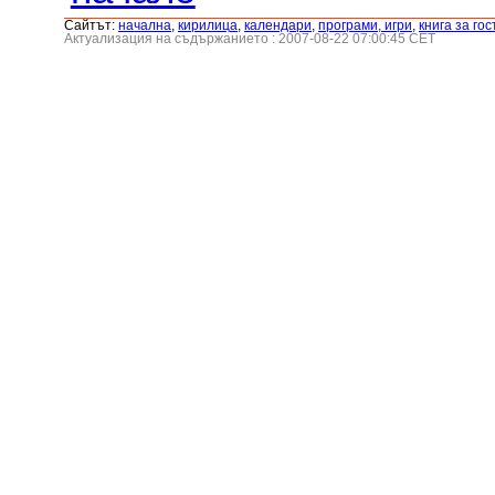
Сайтът:
началнa
,
кирилица
,
календари
,
програми, игри
,
книга за гос
Актуализация на съдържанието : 2007-08-22 07:00:45 CET