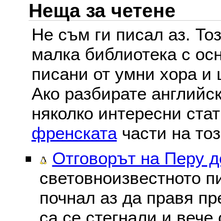
Неща за четене
Не съм ги писал аз. То
малка библиотека с осн
писани от умни хора и 
Ако разбирате английс
няколко интересни ста
френската
части на тоз
Отговорът на Перу 
световноизвестното пи
почнал аз да правя пре
са се стегнали и вече 