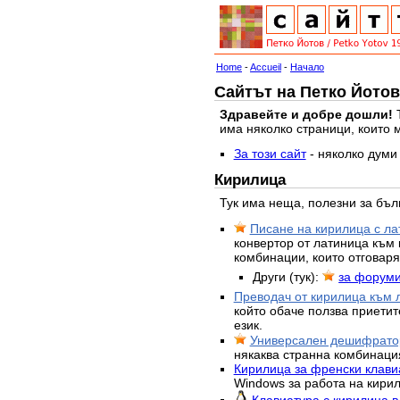
Home
-
Accueil
-
Начало
Сайтът на Петко Йотов
Здравейте и добре дошли!
Т
има няколко страници, които 
За този сайт
- няколко думи 
Кирилица
Тук има неща, полезни за бъл
Писане на кирилица с лат
конвертор от латиница към 
комбинации, които отговаря
Други (тук):
за форум
Преводач от кирилица към 
който обаче ползва приетит
език.
Универсален дешифратор
някаква странна комбинаци
Кирилица за френски клавиа
Windows за работа на кирил