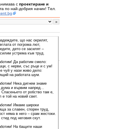
занимава с
проектиране и
а по най-добрия начин! Tел.
ent.bg
надеждите, що нас окрилят,
еглата от погрома лют,
едите, дето се засилят –
асилим устрема към труд.
аботим! Да работим смело:
ци, с нерви, със ръце и с ум!
е чуй у нази живо дело:
ящий на работата шум.
аботим! Нека дигнем знаме
 дума и вървим напред...
 Спасеньето от робство там е,
 е той на новий свет.
аботим! Имаме широки
ища за славен, спорен труд,
ст няма в него – срам жестоки.
стид под неговия скут.
аботим! На бащите наши