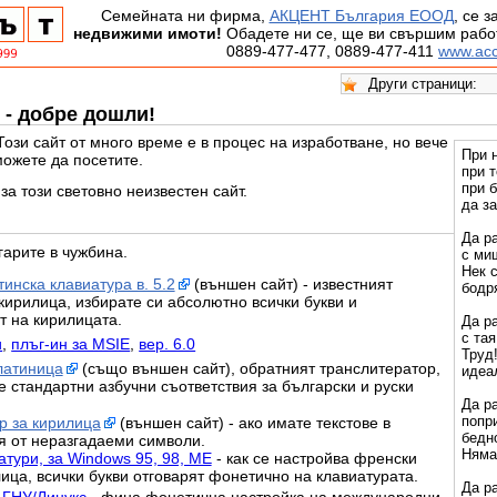
Семейната ни фирма,
АКЦЕНТ България ЕООД
, се 
недвижими имоти!
Обадете ни се, ще ви свършим работ
0889-477-477, 0889-477-411
www.acc
 - добре дошли!
ози сайт от много време е в процес на изработване, но вече
При 
можете да посетите.
при т
при б
за този световно неизвестен сайт.
да з
Да р
гарите в чужбина.
с миш
Нек с
инска клавиатура в. 5.2
(външен сайт) - известният
бодр
кирилица, избирате си абсолютно всички букви и
т на кирилицата.
Да р
с тая
и
,
плъг-ин за MSIE
,
вер. 6.0
Труд!
латиница
(също външен сайт), обратният транслитератор,
идеал
е стандартни азбучни съответствия за български и руски
Да р
попр
 за кирилица
(външен сайт) - ако имате текстове в
бедно
я от неразгадаеми символи.
Няма 
тури, за Windows 95, 98, ME
- как се настройва френски
ица, всички букви отговарят фонетично на клавиатурата.
Да р