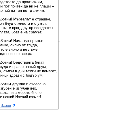
одетелта да продължим,
й пот почтен да ни не плаши –
ко ний на тоя пот дължим.
аботим! Мързелът е страшен,
ен блуд с живота и с умът,
елът е враг, другар всегдашен
глата, брат е на срамът.
аботим! Няма тук оръжье
лико, силно от труда,
 то е вярно и не лъже
едоносно е всегда.
аботим! Бедствията бягат
труда и прав е наший друм,
, сълзи в дни тежки не помагат,
сници здрави с бодър ум.
аботим дружно и съгласно,
згубен е изгубен век,
ивота ни в морето бясно
 е наший Ноевий ковчег!
 Вазов