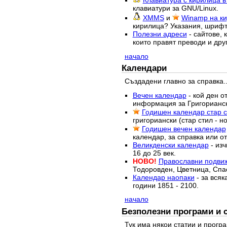
Клавиатура с кирилица в
клавиатури за GNU/Linux.
XMMS
и
Winamp на ки
кирилица? Указания, шрифт,
Полезни адреси
- сайтове, 
които правят преводи и друг
начало
Календари
Създадени главно за справка..
Вечен календар
- кой ден о
информация за Григорианск
Годишен календар стар ст
григориански (стар стил - н
Годишен вечен календар
календар, за справка или о
Великденски календар
- изч
16 до 25 век.
НОВО!
Православни подви
Тодоровден, Цветница, Спас
Календар наопаки
- за всяк
години 1851 - 2100.
начало
Безполезни програми и 
Тук има някои статии и програ