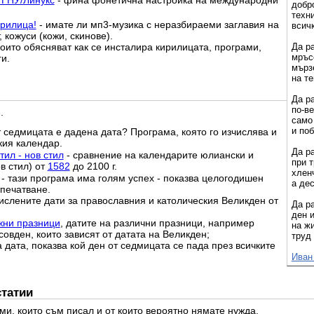
 ГНУ/Линукс
- фина фонетична настройка на международни
добр
техни
рилица!
- имате ли мп3-музика с неразбираеми заглавия на
всич
 кожуси (кожи, скинове).
Да р
които обясняват как се инсталира кирилицата, програми,
мръс
и.
мърз
на те
Да р
по-ве
.
само
и поб
т седмицата е дадена дата? Програма, която го изчислява и
ия календар.
Да р
ил - нов стил
- сравнение на календарите юлиански и
при 
ов стил) от
1582
до 2100 г.
хленч
- тази програма има голям успех - показва целогодишен
а де
тпечатване.
ислените дати за православния и католическия Великден от
Да р
ден и
жни празници
, датите на различни празници, например
на ж
овден, които зависят от датата на Великден;
труд
а дата, показва кой ден от седмицата се пада през всичките
Иван
статии
ми, които съм писал и от които вероятно нямате нужда.