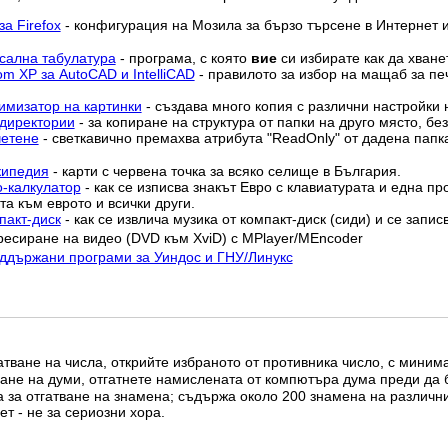
а Firefox
- конфигурация на Мозила за бързо търсене в Интернет и
рсална табулатура
- програма, с която
вие
си избирате как да хване
m XP за AutoCAD и IntelliCAD
- правилото за избор на мащаб за печ
тимизатор на картинки
- създава много копия с различни настройки 
 директории
- за копиране на структура от папки на друго място, бе
четене
- светкавично премахва атрибутa "ReadOnly" от дадена папк
кипедия
- карти с червена точка за всяко селище в България.
о-калкулатор
- как се изписва знакът Евро с клавиатурата и една пр
та към еврото и всички други.
пакт-диск
- как се извлича музика от компакт-диск (сиди) и се запис
ресиране на видео (DVD към XviD) с MPlayer/MEncoder
оддържани програми за Уиндос и ГНУ/Линукс
гатване на числа, открийте избраното от противника число, с мини
тване на думи, отгатнете намислената от компютъра дума преди да 
а за отгатване на знамена; съдържа около 200 знамена на различн
ет - не за сериозни хора.