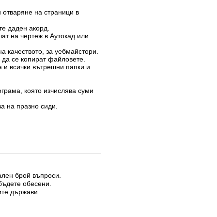
 отваряне на страници в
те даден акорд.
ат на чертеж в Аутокад или
на качеството, за уебмайстори.
з да се копират файловете.
а и всички вътрешни папки и
ограма, която изчислява суми
ва на празно сиди.
мален брой въпроси.
бъдете обесени.
ите държави.