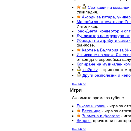
Светкавични команди з
Уикипедия.
Акорди за китара, униве
Мащаби за отпечатване Zoo
Интеликад.
jpeg-Диета, конвертор и оп
Дупликатор на структура от
Убиецът на атрибути само 
файлове.
Карти на България за Уи
Изписване на знака € и евр
от коя да е европейска валу
Копиране на музикален ком
iso2mkv
- скрипт за комп
Други безполезни и неп
начало
Игри
Ако имате време за губене...
Бикове и крави
- игра за от
Бесеница
- игра за отга
Знамена и флагове
- игр
Вицове
, прочетени в интерн
начало