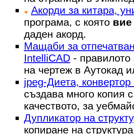
Акорди за китара, у
програма, с която
вие
даден акорд.
Мащаби за отпечатван
IntelliCAD
- правилото 
на чертеж в Аутокад и
jpeg-Диета, конвертор
създава много копия с
качеството, за уебмай
Дупликатор на структу
копиране на структура 