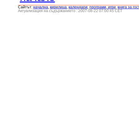
Сайтът:
началнa
,
кирилица
,
календари
,
програми, игри
,
книга за гос
Актуализация на съдържанието : 2007-08-22 07:00:45 CET