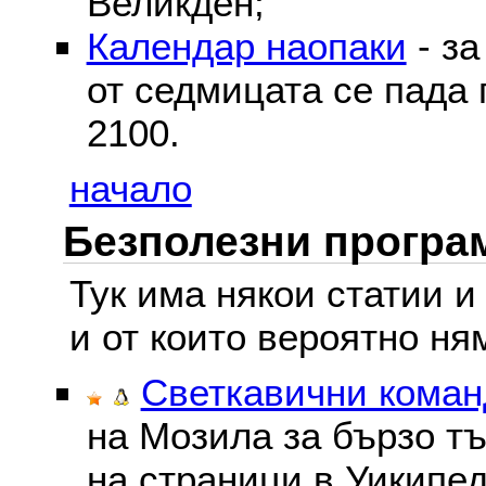
Великден;
Календар наопаки
- за
от седмицата се пада 
2100.
начало
Безполезни програм
Тук има някои статии и
и от които вероятно ня
Светкавични команд
на Мозила за бързо тъ
на страници в Уикипед