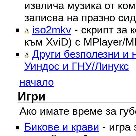
извлича музика от ком
записва на празно сид
iso2mkv
- скрипт за 
към XviD) с MPlayer/M
Други безполезни и 
Уиндос и ГНУ/Линукс
начало
Игри
Ако имате време за губе
Бикове и крави
- игра 