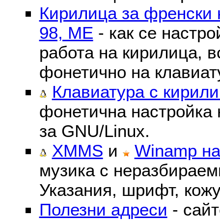
Кирилица за френски 
98, ME
- как се настр
работа на кирилица, в
фонетично на клавиат
Клавиатура с кирили
фонетична настройка 
за GNU/Linux.
XMMS
и
Winamp на
музика с неразбираем
Указания, шрифт, кожу
Полезни адреси
- сайт