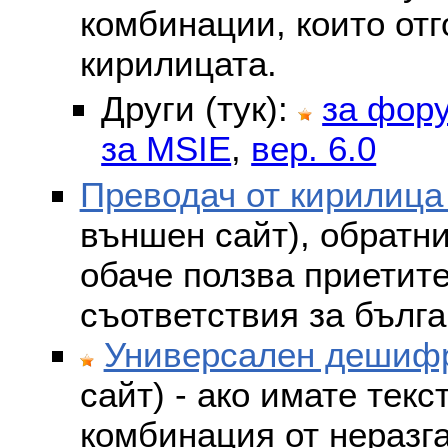
комбинации, които отг
кирилицата.
Други (тук):
за фор
за MSIE
,
вер. 6.0
Преводач от кирилица
външен сайт), обратни
обаче ползва приетит
съответствия за бълга
Универсален дешифр
сайт) - ако имате текс
комбинация от неразг