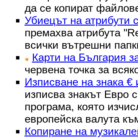
да се копират файлове
Убиецът на атрибути 
премахва атрибутa "Re
всички вътрешни папк
Карти на България з
червена точка за всяк
Изписване на знака € 
изписва знакът Евро с
програма, която изчис
европейска валута към
Копиране на музикале