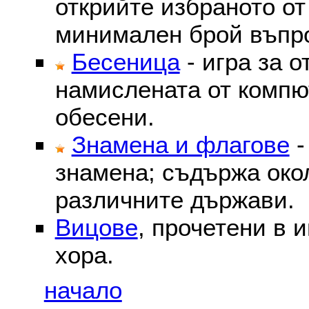
открийте избраното от
минимален брой въпр
Бесеница
- игра за о
намислената от компю
обесени.
Знамена и флагове
-
знамена; съдържа око
различните държави.
Вицове
, прочетени в 
хора.
начало