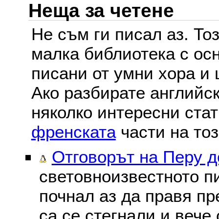
Неща за четене
Не съм ги писал аз. То
малка библиотека с осн
писани от умни хора и 
Ако разбирате английс
няколко интересни ста
френската
части на тоз
Отговорът на Перу 
световноизвестното пи
почнал аз да правя пре
са се стегнали и вече 