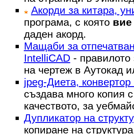
Акорди за китара, у
програма, с която
вие
даден акорд.
Мащаби за отпечатван
IntelliCAD
- правилото 
на чертеж в Аутокад и
jpeg-Диета, конвертор
създава много копия с
качеството, за уебмай
Дупликатор на структу
копиране на структура 