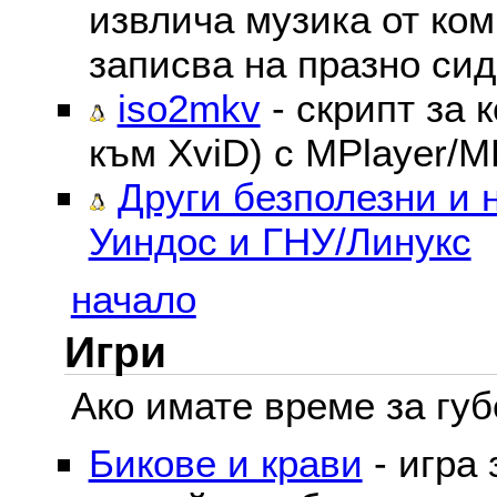
извлича музика от ком
записва на празно сид
iso2mkv
- скрипт за 
към XviD) с MPlayer/M
Други безполезни и 
Уиндос и ГНУ/Линукс
начало
Игри
Ако имате време за губе
Бикове и крави
- игра 