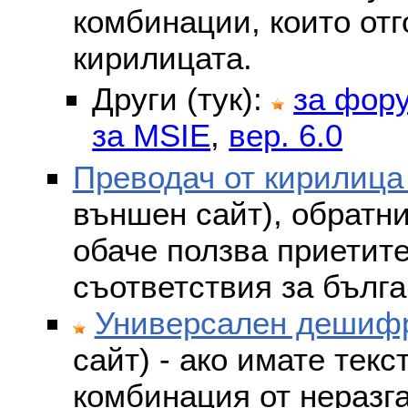
комбинации, които отг
кирилицата.
Други (тук):
за фор
за MSIE
,
вер. 6.0
Преводач от кирилица
външен сайт), обратни
обаче ползва приетит
съответствия за бълга
Универсален дешифр
сайт) - ако имате текс
комбинация от неразг