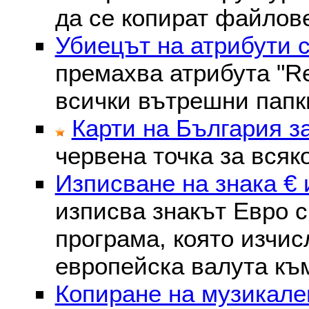
да се копират файлове
Убиецът на атрибути 
премахва атрибутa "Re
всички вътрешни папк
Карти на България з
червена точка за всяк
Изписване на знака € 
изписва знакът Евро с
програма, която изчис
европейска валута към
Копиране на музикале