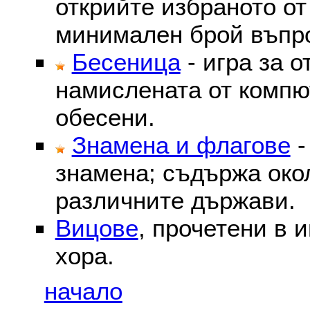
открийте избраното от
минимален брой въпр
Бесеница
- игра за о
намислената от компю
обесени.
Знамена и флагове
-
знамена; съдържа око
различните държави.
Вицове
, прочетени в 
хора.
начало