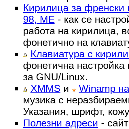
Кирилица за френски 
98, ME
- как се настр
работа на кирилица, в
фонетично на клавиат
Клавиатура с кирили
фонетична настройка 
за GNU/Linux.
XMMS
и
Winamp на
музика с неразбираем
Указания, шрифт, кожу
Полезни адреси
- сайт