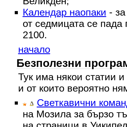
Великден;
Календар наопаки
- за
от седмицата се пада 
2100.
начало
Безполезни програм
Тук има някои статии и
и от които вероятно ня
Светкавични команд
на Мозила за бързо тъ
на страници в Уикипед