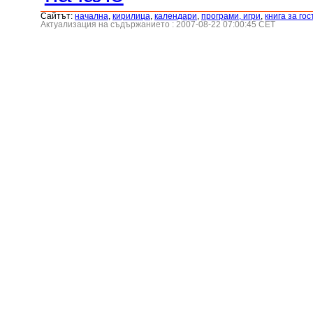
Сайтът:
началнa
,
кирилица
,
календари
,
програми, игри
,
книга за гос
Актуализация на съдържанието : 2007-08-22 07:00:45 CET