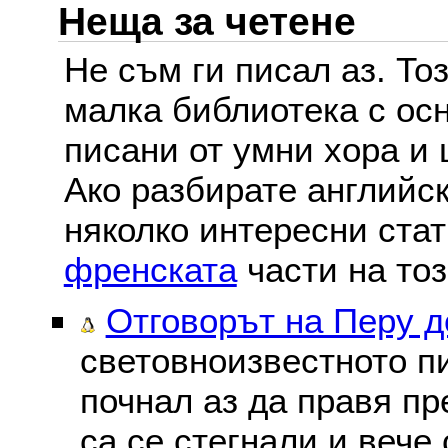
Неща за четене
Не съм ги писал аз. То
малка библиотека с осн
писани от умни хора и 
Ако разбирате английс
няколко интересни ста
френската
части на тоз
Отговорът на Перу 
световноизвестното пи
почнал аз да правя пре
са се стегнали и вече 