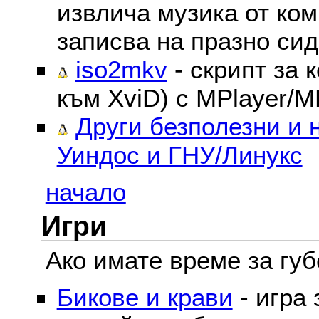
извлича музика от ком
записва на празно сид
iso2mkv
- скрипт за 
към XviD) с MPlayer/M
Други безполезни и 
Уиндос и ГНУ/Линукс
начало
Игри
Ако имате време за губе
Бикове и крави
- игра 