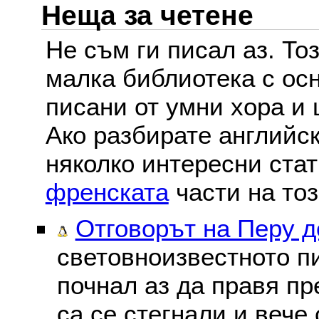
Неща за четене
Не съм ги писал аз. То
малка библиотека с осн
писани от умни хора и 
Ако разбирате английс
няколко интересни ста
френската
части на тоз
Отговорът на Перу 
световноизвестното пи
почнал аз да правя пре
са се стегнали и вече 