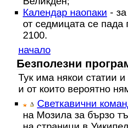
Великден;
Календар наопаки
- за
от седмицата се пада 
2100.
начало
Безполезни програм
Тук има някои статии и
и от които вероятно ня
Светкавични команд
на Мозила за бързо тъ
на страници в Уикипед