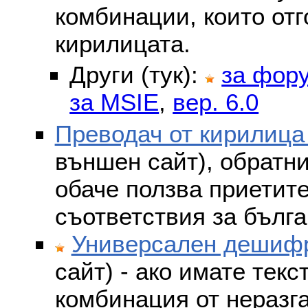
комбинации, които отг
кирилицата.
Други (тук):
за фор
за MSIE
,
вер. 6.0
Преводач от кирилица
външен сайт), обратни
обаче ползва приетит
съответствия за бълга
Универсален дешифр
сайт) - ако имате текс
комбинация от неразг