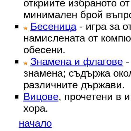
открийте избраното от
минимален брой въпр
Бесеница
- игра за о
намислената от компю
обесени.
Знамена и флагове
-
знамена; съдържа око
различните държави.
Вицове
, прочетени в 
хора.
начало