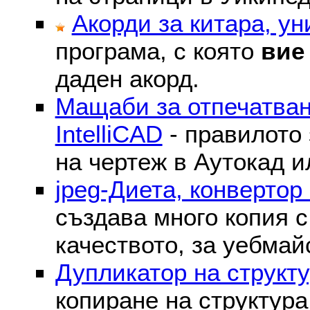
Акорди за китара, у
програма, с която
вие
даден акорд.
Мащаби за отпечатван
IntelliCAD
- правилото 
на чертеж в Аутокад и
jpeg-Диета, конвертор
създава много копия с
качеството, за уебмай
Дупликатор на структу
копиране на структура 