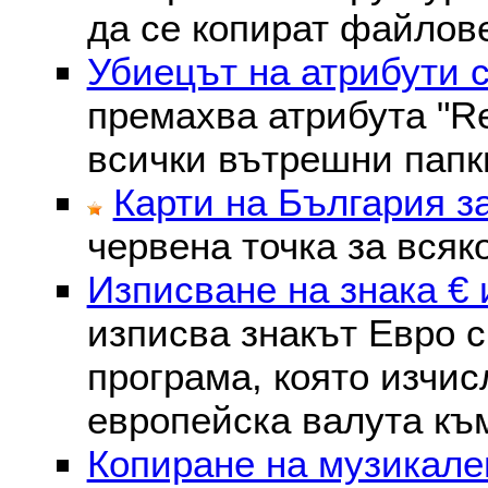
да се копират файлове
Убиецът на атрибути 
премахва атрибутa "Re
всички вътрешни папк
Карти на България з
червена точка за всяк
Изписване на знака € 
изписва знакът Евро с
програма, която изчис
европейска валута към
Копиране на музикале