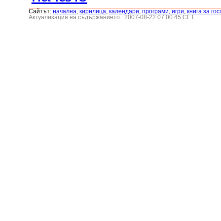
Сайтът:
началнa
,
кирилица
,
календари
,
програми, игри
,
книга за гос
Актуализация на съдържанието : 2007-08-22 07:00:45 CET