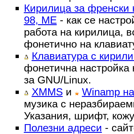
Кирилица за френски 
98, ME
- как се настр
работа на кирилица, в
фонетично на клавиат
Клавиатура с кирили
фонетична настройка 
за GNU/Linux.
XMMS
и
Winamp на
музика с неразбираем
Указания, шрифт, кожу
Полезни адреси
- сайт