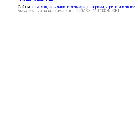
Сайтът:
началнa
,
кирилица
,
календари
,
програми, игри
,
книга за гос
Актуализация на съдържанието : 2007-08-22 07:00:45 CET