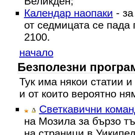
Великден;
Календар наопаки
- за
от седмицата се пада 
2100.
начало
Безполезни програм
Тук има някои статии и
и от които вероятно ня
Светкавични команд
на Мозила за бързо тъ
на страници в Уикипед