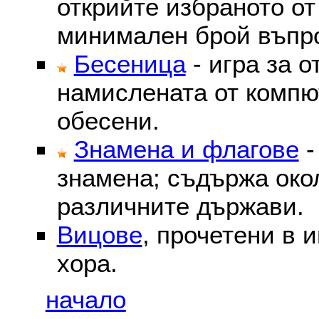
открийте избраното от
минимален брой въпр
Бесеница
- игра за о
намислената от компю
обесени.
Знамена и флагове
-
знамена; съдържа око
различните държави.
Вицове
, прочетени в 
хора.
начало