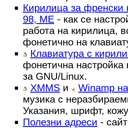
Кирилица за френски 
98, ME
- как се настр
работа на кирилица, в
фонетично на клавиат
Клавиатура с кирили
фонетична настройка 
за GNU/Linux.
XMMS
и
Winamp на
музика с неразбираем
Указания, шрифт, кожу
Полезни адреси
- сайт