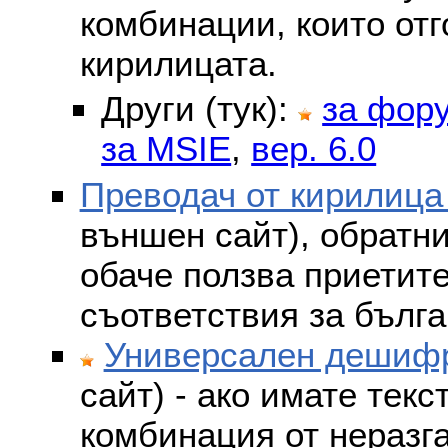
комбинации, които отг
кирилицата.
Други (тук):
за фор
за MSIE
,
вер. 6.0
Преводач от кирилица
външен сайт), обратни
обаче ползва приетит
съответствия за бълга
Универсален дешифр
сайт) - ако имате текс
комбинация от неразг