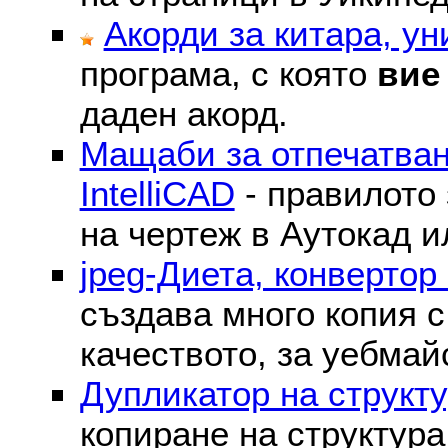
Акорди за китара, у
програма, с която
вие
даден акорд.
Мащаби за отпечатван
IntelliCAD
- правилото 
на чертеж в Аутокад и
jpeg-Диета, конвертор
създава много копия с
качеството, за уебмай
Дупликатор на структу
копиране на структура 