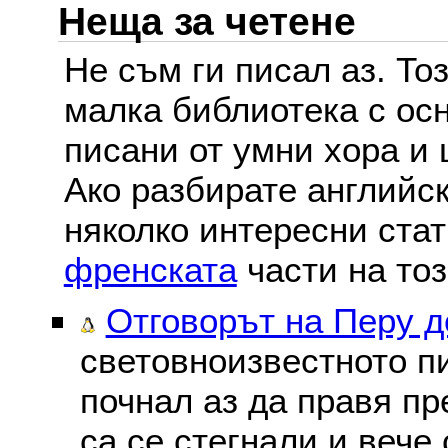
Неща за четене
Не съм ги писал аз. То
малка библиотека с осн
писани от умни хора и 
Ако разбирате английс
няколко интересни ста
френската
части на тоз
Отговорът на Перу 
световноизвестното пи
почнал аз да правя пре
са се стегнали и вече 