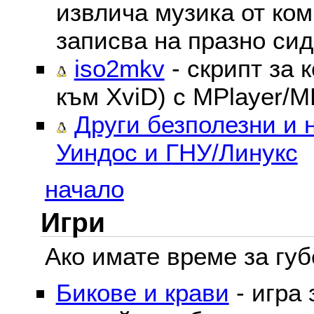
извлича музика от ком
записва на празно сид
iso2mkv
- скрипт за 
към XviD) с MPlayer/M
Други безполезни и 
Уиндос и ГНУ/Линукс
начало
Игри
Ако имате време за губе
Бикове и крави
- игра 