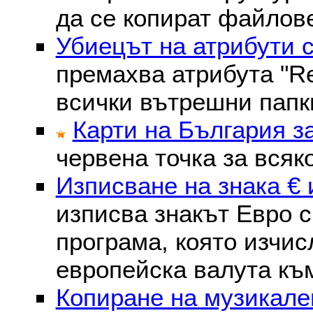
да се копират файлове
Убиецът на атрибути 
премахва атрибутa "Re
всички вътрешни папк
Карти на България з
червена точка за всяк
Изписване на знака € 
изписва знакът Евро с
програма, която изчис
европейска валута към
Копиране на музикале