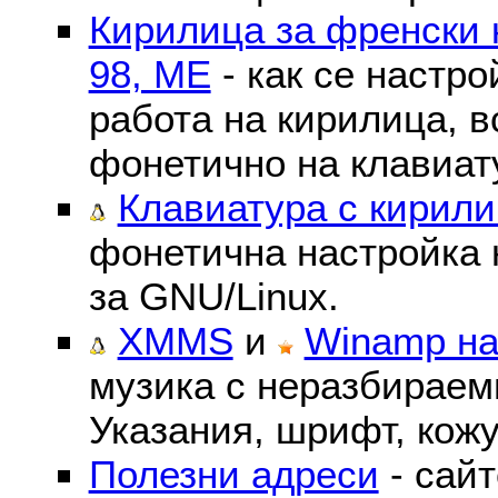
Кирилица за френски 
98, ME
- как се настр
работа на кирилица, в
фонетично на клавиат
Клавиатура с кирили
фонетична настройка 
за GNU/Linux.
XMMS
и
Winamp на
музика с неразбираем
Указания, шрифт, кожу
Полезни адреси
- сайт