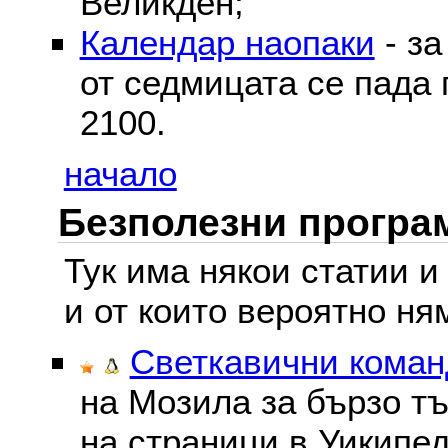
Великден;
Календар наопаки
- за
от седмицата се пада 
2100.
начало
Безполезни програм
Тук има някои статии и
и от които вероятно ня
Светкавични команд
на Мозила за бързо тъ
на страници в Уикипед