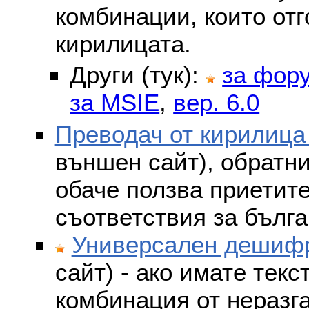
комбинации, които отг
кирилицата.
Други (тук):
за фор
за MSIE
,
вер. 6.0
Преводач от кирилица
външен сайт), обратни
обаче ползва приетит
съответствия за бълга
Универсален дешифр
сайт) - ако имате текс
комбинация от неразг