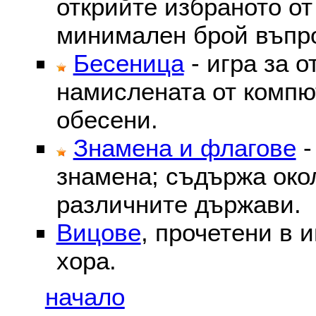
открийте избраното от
минимален брой въпр
Бесеница
- игра за о
намислената от компю
обесени.
Знамена и флагове
-
знамена; съдържа око
различните държави.
Вицове
, прочетени в 
хора.
начало