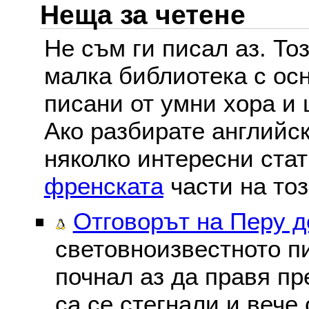
Неща за четене
Не съм ги писал аз. То
малка библиотека с осн
писани от умни хора и 
Ако разбирате английс
няколко интересни ста
френската
части на тоз
Отговорът на Перу 
световноизвестното пи
почнал аз да правя пре
са се стегнали и вече 