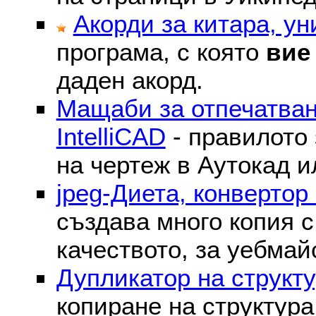
Акорди за китара, у
програма, с която
вие
даден акорд.
Мащаби за отпечатван
IntelliCAD
- правилото 
на чертеж в Аутокад и
jpeg-Диета, конвертор
създава много копия с
качеството, за уебмай
Дупликатор на структу
копиране на структура 