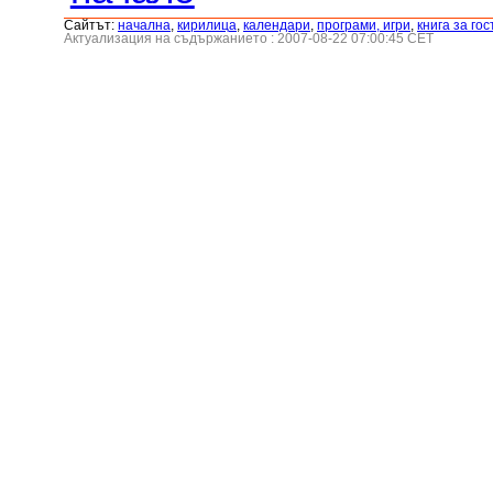
Сайтът:
началнa
,
кирилица
,
календари
,
програми, игри
,
книга за гос
Актуализация на съдържанието : 2007-08-22 07:00:45 CET