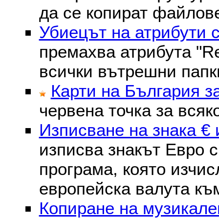
да се копират файлове
Убиецът на атрибути 
премахва атрибутa "Re
всички вътрешни папк
Карти на България з
червена точка за всяк
Изписване на знака € 
изписва знакът Евро с
програма, която изчис
европейска валута към
Копиране на музикале