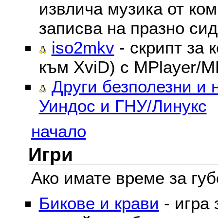
извлича музика от ком
записва на празно сид
iso2mkv
- скрипт за 
към XviD) с MPlayer/M
Други безполезни и 
Уиндос и ГНУ/Линукс
начало
Игри
Ако имате време за губе
Бикове и крави
- игра 