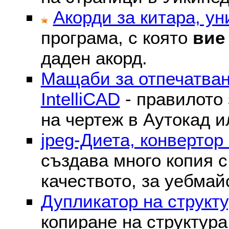
Акорди за китара, у
програма, с която
вие
даден акорд.
Мащаби за отпечатван
IntelliCAD
- правилото 
на чертеж в Аутокад и
jpeg-Диета, конвертор
създава много копия с
качеството, за уебмай
Дупликатор на структу
копиране на структура 