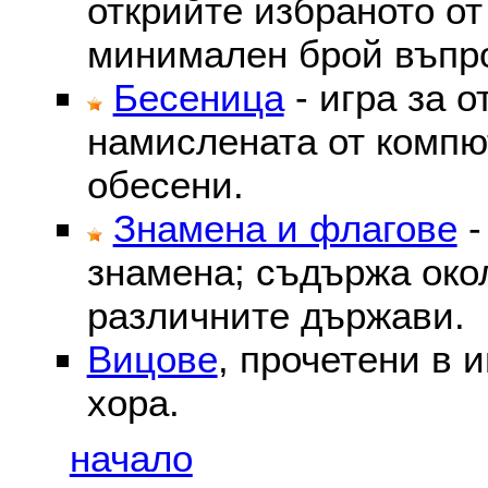
открийте избраното от
минимален брой въпр
Бесеница
- игра за о
намислената от компю
обесени.
Знамена и флагове
-
знамена; съдържа око
различните държави.
Вицове
, прочетени в 
хора.
начало