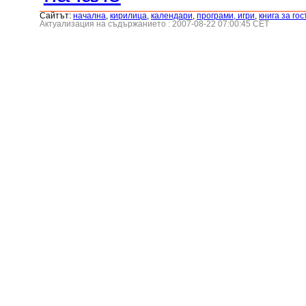
Сайтът:
началнa
,
кирилица
,
календари
,
програми, игри
,
книга за гос
Актуализация на съдържанието : 2007-08-22 07:00:45 CET