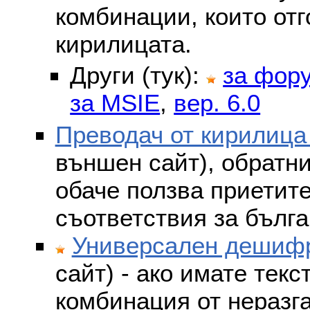
комбинации, които отг
кирилицата.
Други (тук):
за фор
за MSIE
,
вер. 6.0
Преводач от кирилица
външен сайт), обратни
обаче ползва приетит
съответствия за бълга
Универсален дешифр
сайт) - ако имате текс
комбинация от неразг