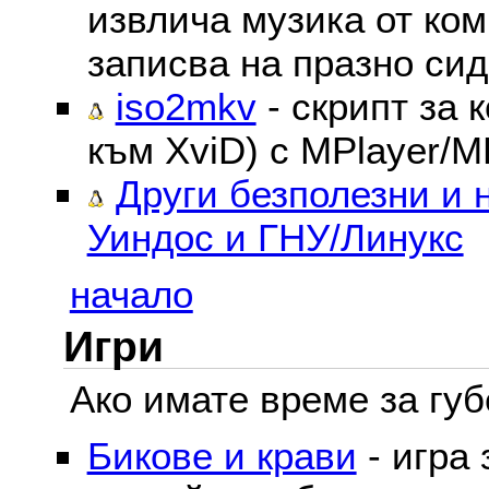
извлича музика от ком
записва на празно сид
iso2mkv
- скрипт за 
към XviD) с MPlayer/M
Други безполезни и 
Уиндос и ГНУ/Линукс
начало
Игри
Ако имате време за губе
Бикове и крави
- игра 