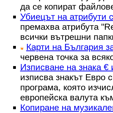
да се копират файлове
Убиецът на атрибути 
премахва атрибутa "Re
всички вътрешни папк
Карти на България з
червена точка за всяк
Изписване на знака € 
изписва знакът Евро с
програма, която изчис
европейска валута към
Копиране на музикале