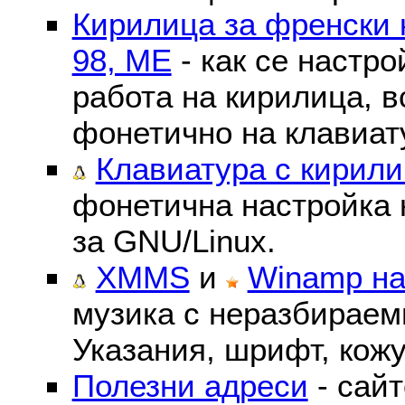
Кирилица за френски 
98, ME
- как се настр
работа на кирилица, в
фонетично на клавиат
Клавиатура с кирили
фонетична настройка 
за GNU/Linux.
XMMS
и
Winamp на
музика с неразбираем
Указания, шрифт, кожу
Полезни адреси
- сайт