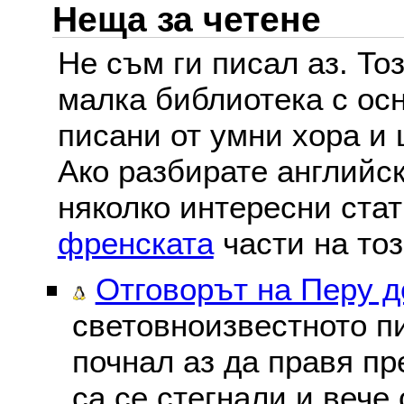
Неща за четене
Не съм ги писал аз. То
малка библиотека с осн
писани от умни хора и 
Ако разбирате английс
няколко интересни ста
френската
части на тоз
Отговорът на Перу 
световноизвестното пи
почнал аз да правя пре
са се стегнали и вече 