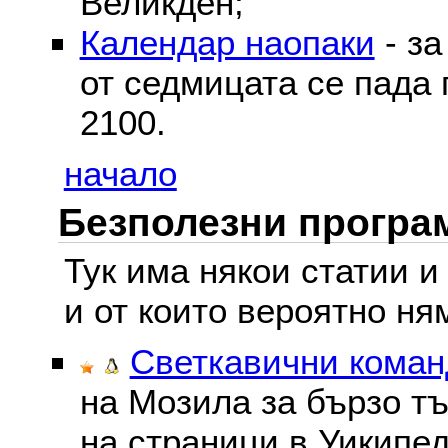
Великден;
Календар наопаки
- за
от седмицата се пада 
2100.
начало
Безполезни програм
Тук има някои статии и
и от които вероятно ня
Светкавични команд
на Мозила за бързо тъ
на страници в Уикипед