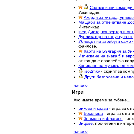
Светкавични команди з
Уикипедия.
Акорди за китара, униве
Мащаби за отпечатване Zoo
Интеликад.
jpeg-Диета, конвертор и оп
Дупликатор на структура от
Убиецът на атрибути само 
файлове.
Карти на България за Уи
Изписване на знака € и евр
от коя да е европейска валу
Копиране на музикален ком
iso2mkv
- скрипт за комп
Други безполезни и неп
начало
Игри
Ако имате време за губене...
Бикове и крави
- игра за от
Бесеница
- игра за отга
Знамена и флагове
- игр
Вицове
, прочетени в интерн
начало