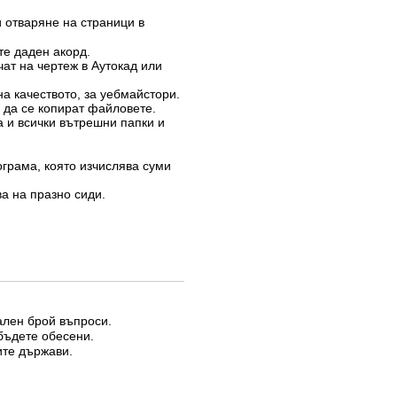
 отваряне на страници в
те даден акорд.
ат на чертеж в Аутокад или
на качеството, за уебмайстори.
з да се копират файловете.
а и всички вътрешни папки и
ограма, която изчислява суми
ва на празно сиди.
мален брой въпроси.
бъдете обесени.
ите държави.