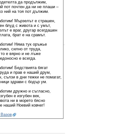
одетелта да продължим,
й пот почтен да ни не плаши –
ко ний на тоя пот дължим.
аботим! Мързелът е страшен,
ен блуд с живота и с умът,
елът е враг, другар всегдашен
глата, брат е на срамът.
аботим! Няма тук оръжье
лико, силно от труда,
 то е вярно и не лъже
едоносно е всегда.
аботим! Бедствията бягат
труда и прав е наший друм,
, сълзи в дни тежки не помагат,
сници здрави с бодър ум.
аботим дружно и съгласно,
згубен е изгубен век,
ивота ни в морето бясно
 е наший Ноевий ковчег!
 Вазов