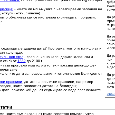
 ГНУ/Линукс
- фина фонетична настройка на международни
добр
техни
рилица!
- имате ли мп3-музика с неразбираеми заглавия на
всич
 кожуси (кожи, скинове).
Да р
които обясняват как се инсталира кирилицата, програми,
мръс
и.
мърз
на те
Да р
по-ве
.
само
и поб
т седмицата е дадена дата? Програма, която го изчислява и
ия календар.
Да р
ил - нов стил
- сравнение на календарите юлиански и
при 
ов стил) от
1582
до 2100 г.
хленч
- тази програма има голям успех - показва целогодишен
а де
тпечатване.
ислените дати за православния и католическия Великден от
Да р
ден и
жни празници
, датите на различни празници, например
на ж
овден, които зависят от датата на Великден;
труд
а дата, показва кой ден от седмицата се пада през всичките
Иван
статии
ми, които съм писал и от които вероятно нямате нужда.