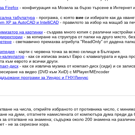
а Firefox
- конфигурация на Мозила за бързо търсене в Интернет и
рсална табулатура
- програма, с която
вие
си избирате как да хване
m XP за AutoCAD и IntelliCAD
- правилото за избор на мащаб за печ
тимизатор на картинки
- създава много копия с различни настройки 
 директории
- за копиране на структура от папки на друго място, бе
четене
- светкавично премахва атрибутa "ReadOnly" от дадена папк
кипедия
- карти с червена точка за всяко селище в България.
о-калкулатор
- как се изписва знакът Евро с клавиатурата и една пр
та към еврото и всички други.
пакт-диск
- как се извлича музика от компакт-диск (сиди) и се запис
ресиране на видео (DVD към XviD) с MPlayer/MEncoder
оддържани програми за Уиндос и ГНУ/Линукс
гатване на числа, открийте избраното от противника число, с мини
тване на думи, отгатнете намислената от компютъра дума преди да 
а за отгатване на знамена; съдържа около 200 знамена на различн
ет - не за сериозни хора.