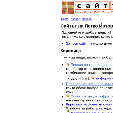
Home
-
Accueil
-
Начало
Сайтът на Петко Йотов
Здравейте и добре дошли!
Т
има няколко страници, които 
За този сайт
- няколко думи 
Кирилица
Тук има неща, полезни за бъл
Писане на кирилица с лат
конвертор от латиница към 
комбинации, които отговаря
Други (тук):
за форум
Преводач от кирилица към 
който обаче ползва приетит
език.
Универсален дешифратор
някаква странна комбинаци
Кирилица за френски клавиа
Windows за работа на кирил