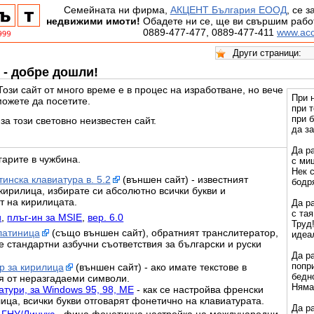
Семейната ни фирма,
АКЦЕНТ България ЕООД
, се 
недвижими имоти!
Обадете ни се, ще ви свършим работ
0889-477-477, 0889-477-411
www.acc
 - добре дошли!
ози сайт от много време е в процес на изработване, но вече
При 
можете да посетите.
при т
при б
за този световно неизвестен сайт.
да з
Да р
гарите в чужбина.
с миш
Нек с
инска клавиатура в. 5.2
(външен сайт) - известният
бодр
кирилица, избирате си абсолютно всички букви и
т на кирилицата.
Да р
с тая
и
,
плъг-ин за MSIE
,
вер. 6.0
Труд!
латиница
(също външен сайт), обратният транслитератор,
идеал
е стандартни азбучни съответствия за български и руски
Да р
попр
 за кирилица
(външен сайт) - ако имате текстове в
бедно
я от неразгадаеми символи.
Няма 
тури, за Windows 95, 98, ME
- как се настройва френски
ица, всички букви отговарят фонетично на клавиатурата.
Да р