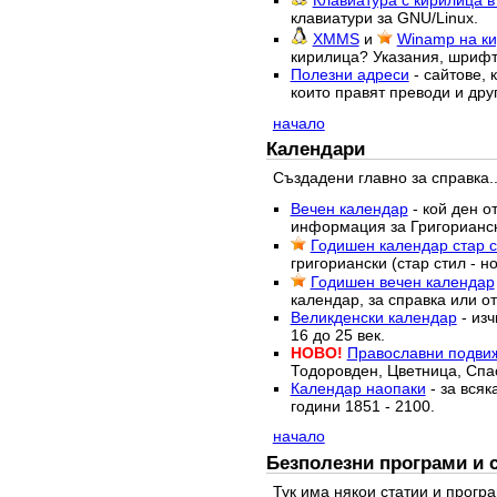
Клавиатура с кирилица в
клавиатури за GNU/Linux.
XMMS
и
Winamp на ки
кирилица? Указания, шрифт,
Полезни адреси
- сайтове, 
които правят преводи и друг
начало
Календари
Създадени главно за справка..
Вечен календар
- кой ден о
информация за Григорианск
Годишен календар стар ст
григориански (стар стил - н
Годишен вечен календар
календар, за справка или о
Великденски календар
- изч
16 до 25 век.
НОВО!
Православни подви
Тодоровден, Цветница, Спас
Календар наопаки
- за всяк
години 1851 - 2100.
начало
Безполезни програми и 
Тук има някои статии и програ