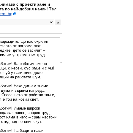
занимава с
проектиране и
а по най-добрия начин! Tел.
ent.bg
надеждите, що нас окрилят,
еглата от погрома лют,
едите, дето се засилят –
асилим устрема към труд.
аботим! Да работим смело:
ци, с нерви, със ръце и с ум!
е чуй у нази живо дело:
ящий на работата шум.
аботим! Нека дигнем знаме
 дума и вървим напред...
 Спасеньето от робство там е,
 е той на новий свет.
аботим! Имаме широки
ища за славен, спорен труд,
ст няма в него – срам жестоки.
стид под неговия скут.
аботим! На бащите наши