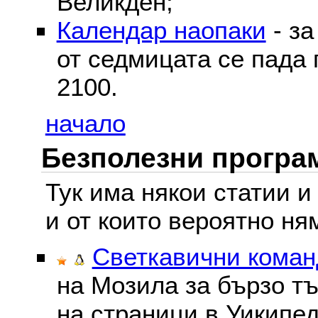
Великден;
Календар наопаки
- за
от седмицата се пада 
2100.
начало
Безполезни програм
Тук има някои статии и
и от които вероятно ня
Светкавични команд
на Мозила за бързо тъ
на страници в Уикипед