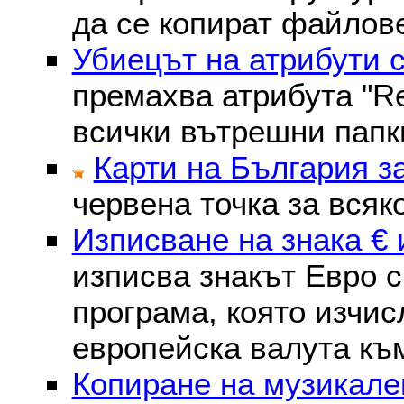
да се копират файлове
Убиецът на атрибути 
премахва атрибутa "Re
всички вътрешни папк
Карти на България з
червена точка за всяк
Изписване на знака € 
изписва знакът Евро с
програма, която изчис
европейска валута към
Копиране на музикале