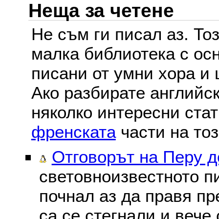
Неща за четене
Не съм ги писал аз. То
малка библиотека с осн
писани от умни хора и 
Ако разбирате английс
няколко интересни ста
френската
части на тоз
Отговорът на Перу 
световноизвестното пи
почнал аз да правя пре
са се стегнали и вече 