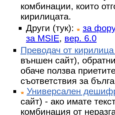
комбинации, които отг
кирилицата.
Други (тук):
за фор
за MSIE
,
вер. 6.0
Преводач от кирилица
външен сайт), обратни
обаче ползва приетит
съответствия за бълга
Универсален дешифр
сайт) - ако имате текс
комбинация от неразг