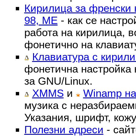
Кирилица за френски 
98, ME
- как се настр
работа на кирилица, в
фонетично на клавиат
Клавиатура с кирили
фонетична настройка 
за GNU/Linux.
XMMS
и
Winamp на
музика с неразбираем
Указания, шрифт, кожу
Полезни адреси
- сайт