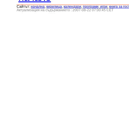
Сайтът:
началнa
,
кирилица
,
календари
,
програми, игри
,
книга за гос
Актуализация на съдържанието : 2007-08-22 07:00:45 CET