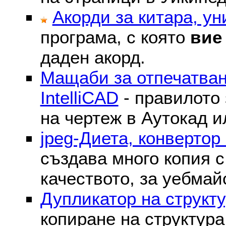
Акорди за китара, у
програма, с която
вие
даден акорд.
Мащаби за отпечатван
IntelliCAD
- правилото 
на чертеж в Аутокад и
jpeg-Диета, конвертор
създава много копия с
качеството, за уебмай
Дупликатор на структу
копиране на структура 