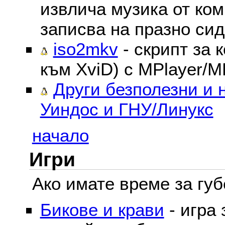
извлича музика от ком
записва на празно сид
iso2mkv
- скрипт за 
към XviD) с MPlayer/M
Други безполезни и 
Уиндос и ГНУ/Линукс
начало
Игри
Ако имате време за губе
Бикове и крави
- игра 