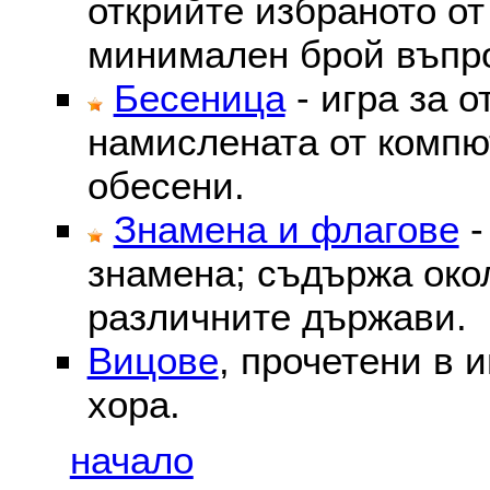
открийте избраното от
минимален брой въпр
Бесеница
- игра за о
намислената от компю
обесени.
Знамена и флагове
-
знамена; съдържа око
различните държави.
Вицове
, прочетени в 
хора.
начало