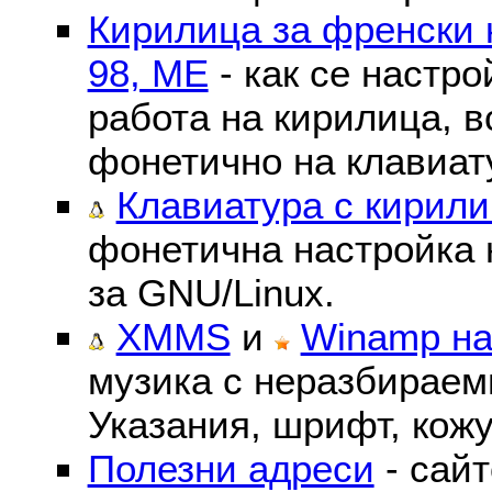
Кирилица за френски 
98, ME
- как се настр
работа на кирилица, в
фонетично на клавиат
Клавиатура с кирили
фонетична настройка 
за GNU/Linux.
XMMS
и
Winamp на
музика с неразбираем
Указания, шрифт, кожу
Полезни адреси
- сайт