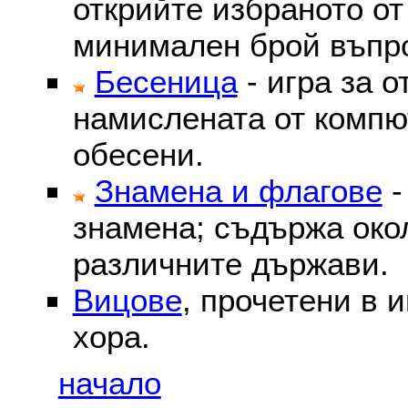
открийте избраното от
минимален брой въпр
Бесеница
- игра за о
намислената от компю
обесени.
Знамена и флагове
-
знамена; съдържа око
различните държави.
Вицове
, прочетени в 
хора.
начало