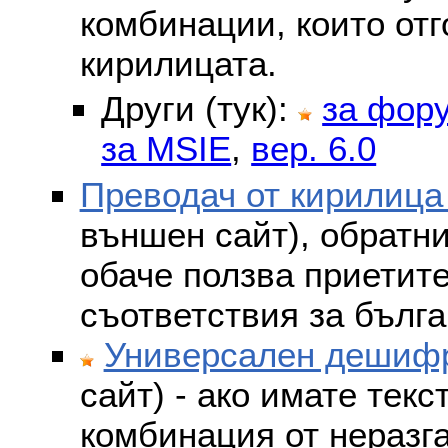
комбинации, които отг
кирилицата.
Други (тук):
за фор
за MSIE
,
вер. 6.0
Преводач от кирилица
външен сайт), обратни
обаче ползва приетит
съответствия за бълга
Универсален дешифр
сайт) - ако имате текс
комбинация от неразг