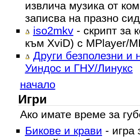
извлича музика от ком
записва на празно сид
iso2mkv
- скрипт за 
към XviD) с MPlayer/M
Други безполезни и 
Уиндос и ГНУ/Линукс
начало
Игри
Ако имате време за губе
Бикове и крави
- игра 