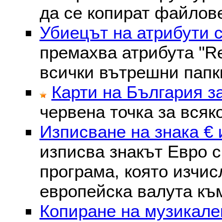
да се копират файлове
Убиецът на атрибути 
премахва атрибутa "Re
всички вътрешни папк
Карти на България з
червена точка за всяк
Изписване на знака € 
изписва знакът Евро с
програма, която изчис
европейска валута към
Копиране на музикале