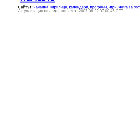
Сайтът:
началнa
,
кирилица
,
календари
,
програми, игри
,
книга за гос
Актуализация на съдържанието : 2007-08-22 07:00:45 CET