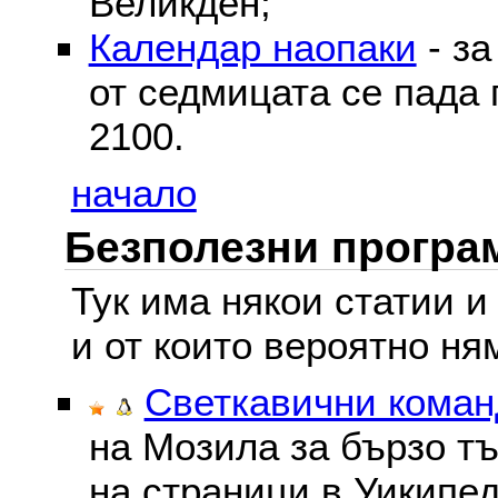
Великден;
Календар наопаки
- за
от седмицата се пада 
2100.
начало
Безполезни програм
Тук има някои статии и
и от които вероятно ня
Светкавични команд
на Мозила за бързо тъ
на страници в Уикипед