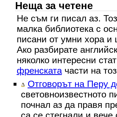
Неща за четене
Не съм ги писал аз. То
малка библиотека с осн
писани от умни хора и 
Ако разбирате английс
няколко интересни ста
френската
части на тоз
Отговорът на Перу 
световноизвестното пи
почнал аз да правя пре
са се стегнали и вече 