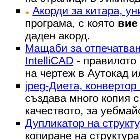
Акорди за китара, у
програма, с която
вие
даден акорд.
Мащаби за отпечатван
IntelliCAD
- правилото 
на чертеж в Аутокад и
jpeg-Диета, конвертор
създава много копия с
качеството, за уебмай
Дупликатор на структу
копиране на структура 